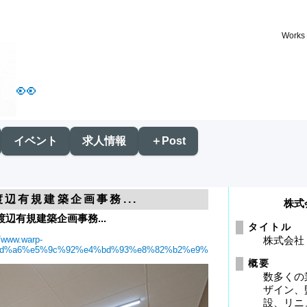
Wor
👀
イベント
求人情報
＋Post
渡辺有規建築企画事務...
株式
渡辺有規建築企画事務...
タイトル
//www.warp-
株式会社
5%ad%a6%e5%9c%92%e4%bd%93%e8%82%b2%e9%a4%a8%e3%80%80%e6
概要
数多くの
ザイン、
設、リニ