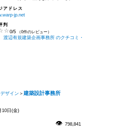
ジアドレス
w.warp-jp.net
評判
0
/
5
（0件のレビュー）
 渡辺有規建築企画事務所 のクチコミ・
建築設計事務所
・デザイン
＞
月10日(金)
798,841