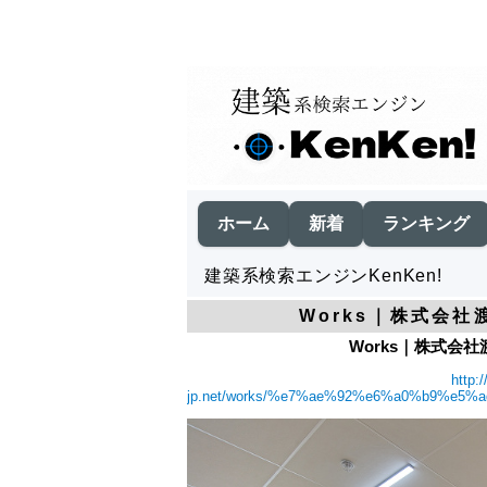
ホーム
新着
ランキング
建築系検索エンジンKenKen!
Works｜株式会社
Works｜株式会社
http:
jp.net/works/%e7%ae%92%e6%a0%b9%e