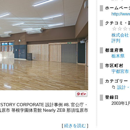
ホームペー
http://ww
クチコミ・
株式会社
評判
都道府県
栃木県
市区町村
宇都宮市
カテゴリー
設計
登録日
2003年1
 STORY CORPORATE 設計事例 #8. 官公庁・
塩原市 箒根学園体育館 NearIy ZEB 那須塩原市
[
続きを読む
]