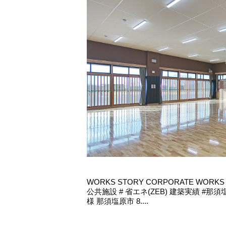
WORKS STORY CORPORATE WORKS
公共施設 # 省エネ(ZEB) 建築実績 #那須
様 那須塩原市 8....