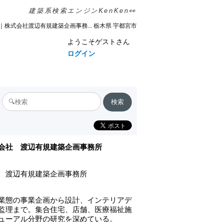
建築系検索エンジンKenKen👀
ks｜株式会社渡辺有規建築企画事務... 栃木県 宇都宮市
ようこそゲストさん
ログイン
会社 渡辺有規建築企画事務所
 渡辺有規建築企画事務所
%94%b9%e4%bf%ae/
業態の事業企画から設計、インテリアデ
監理まで。集合住宅、店舗、医療福祉施
ューアル分野の研究を深めている。