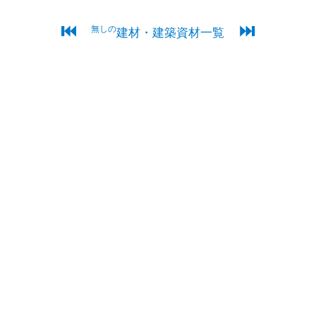
⏮
⏭
無しの
建材・建築資材一覧