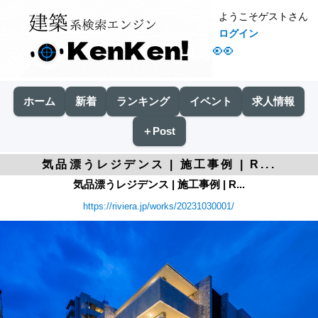
ようこそゲストさん
ログイン
👀
ホーム
新着
ランキング
イベント
求人情報
＋Post
気品漂うレジデンス | 施工事例 | R...
気品漂うレジデンス | 施工事例 | R...
https://riviera.jp/works/20231030001/