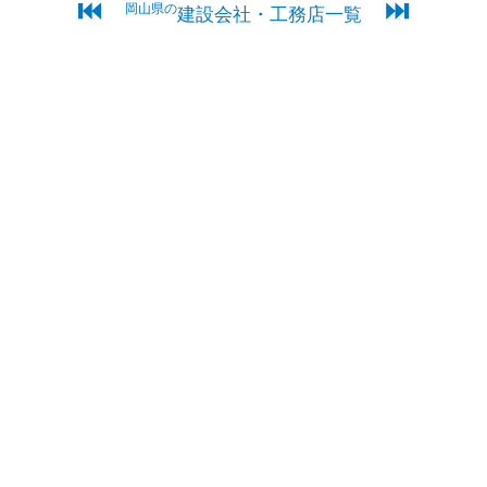
⏮
⏭
岡山県の
建設会社・工務店一覧