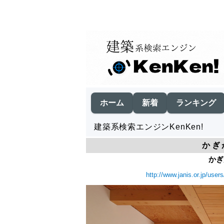
ホーム
新着
ランキング
建築系検索エンジンKenKen!
かぎ
かぎ
http://www.janis.or.jp/user