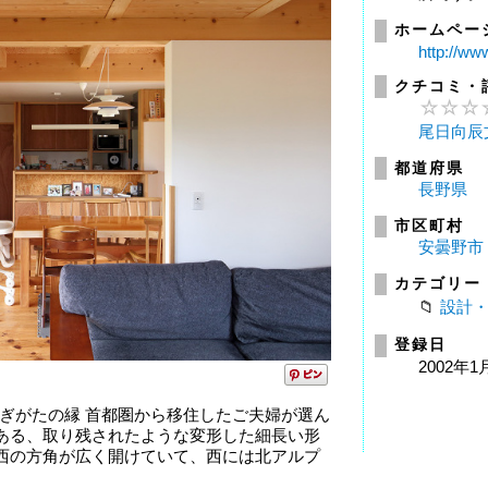
ホームペー
http://www
クチコミ・
尾日向辰
都道府県
長野県
市区町村
安曇野市
カテゴリー
設計
登録日
2002年1
 かぎがたの縁 首都圏から移住したご夫婦が選ん
ある、取り残されたような変形した細長い形
西の方角が広く開けていて、西には北アルプ