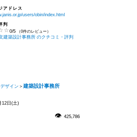
ジアドレス
.janis.or.jp/users/obin/index.html
評判
0
/
5
（0件のレビュー）
文建築設計事務所 のクチコミ・評判
建築設計事務所
・デザイン
＞
月12日(土)
425,786