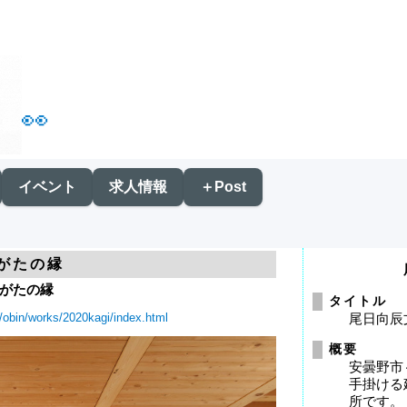
👀
イベント
求人情報
＋Post
がたの縁
がたの縁
タイトル
s/obin/works/2020kagi/index.html
尾日向辰
概要
安曇野市
手掛ける
所です。