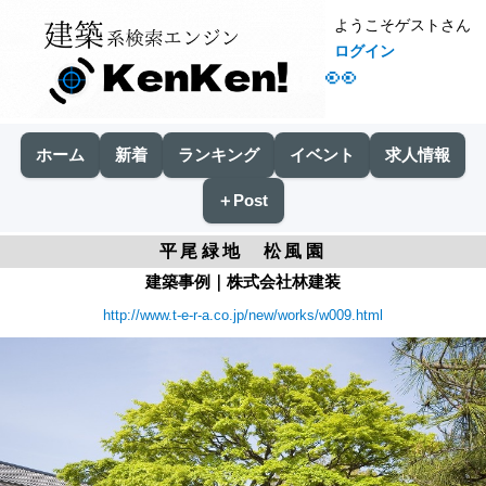
ようこそゲストさん
ログイン
👀
ホーム
新着
ランキング
イベント
求人情報
＋Post
平尾緑地 松風園
建築事例｜株式会社林建装
http://www.t-e-r-a.co.jp/new/works/w009.html