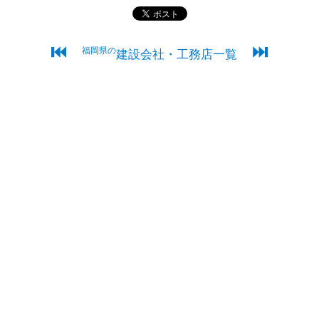
⏮
⏭
福岡県の
建設会社・工務店一覧