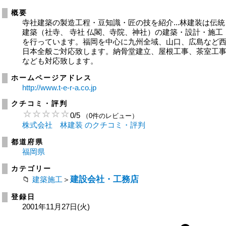
概要
寺社建築の製造工程・豆知識・匠の技を紹介...林建装は伝統
建築（社寺、 寺社 仏閣、寺院、神社）の建築・設計・施工
を行っています。福岡を中心に九州全域、山口、広島など
日本全般ご対応致します。納骨堂建立、屋根工事、茶室工
なども対応致します。
ホームページアドレス
http://www.t-e-r-a.co.jp
クチコミ・評判
0
/
5
（0件のレビュー）
株式会社 林建装 のクチコミ・評判
都道府県
福岡県
カテゴリー
建設会社・工務店
建築施工
＞
登録日
2001年11月27日(火)