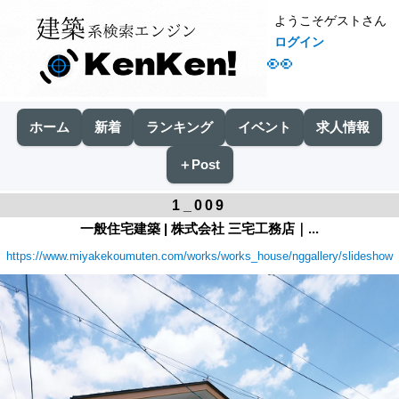
ようこそゲストさん
ログイン
👀
ホーム
新着
ランキング
イベント
求人情報
＋Post
1_009
一般住宅建築 | 株式会社 三宅工務店｜...
https://www.miyakekoumuten.com/works/works_house/nggallery/slideshow