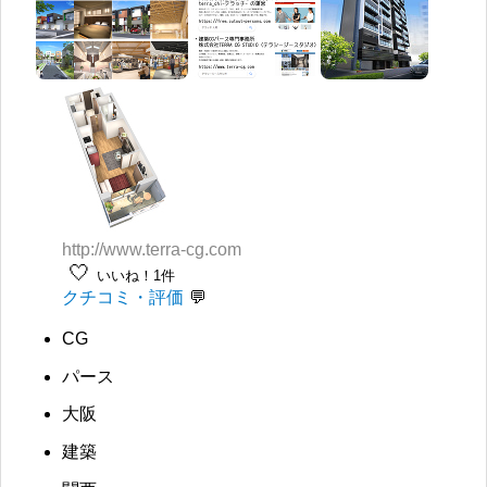
http://www.terra-cg.com
🤍
いいね！1件
クチコミ・評価
CG
パース
大阪
建築