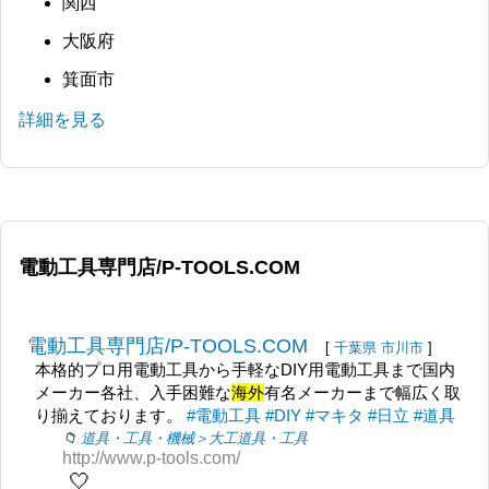
関西
大阪府
箕面市
詳細を見る
電動工具専門店/P-TOOLS.COM
電動工具専門店/P-TOOLS.COM
[
千葉県
市川市
]
本格的プロ用電動工具から手軽なDIY用電動工具まで国内
メーカー各社、入手困難な
海外
有名メーカーまで幅広く取
り揃えております。
#電動工具
#DIY
#マキタ
#日立
#道具
道具・工具・機械＞大工道具・工具
http://www.p-tools.com/
🤍