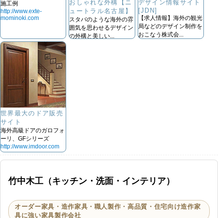
おしゃれな外構【ニ
デザイン情報サイト
施工例
[JDN]
ュートラル名古屋】
http://www.exte-
mominoki.com
【求人情報】海外の観光
スタバのような海外の雰
局などのデザイン制作を
囲気を思わせるデザイン
おこなう株式会...
の外構と美しい...
https://www.japandesign.ne.jp
http://www.wise-
nagoya.jp/
世界最大のドア販売
サイト
海外高級ドアのガロフォ
ーリ、GFシリーズ
http://www.imdoor.com
竹中木工（キッチン・洗面・インテリア）
オーダー家具・造作家具・職人製作・高品質・住宅向け造作家
具に強い家具製作会社