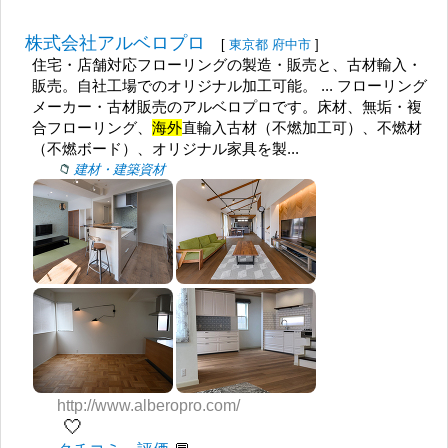
株式会社アルベロプロ
[
東京都
府中市
]
住宅・店舗対応フローリングの製造・販売と、古材輸入・
販売。自社工場でのオリジナル加工可能。 ... フローリング
メーカー・古材販売のアルベロプロです。床材、無垢・複
合フローリング、
海外
直輸入古材（不燃加工可）、不燃材
（不燃ボード）、オリジナル家具を製...
建材・建築資材
http://www.alberopro.com/
🤍