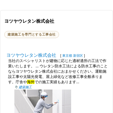
ヨツヤウレタン株式会社
建築施工を専門とする工事会社
ヨツヤウレタン株式会社
[
東京都
新宿区
]
当社のスペシャリストが建物に応じた適材適所の工法で作
業いたします。 ... ウレタン防水工法による防水工事のこと
ならヨツヤウレタン株式会社におまかせください。運動施
設工事や太陽光発電、屋上緑化など改修工事全般承りま
す。庁舎や
海外
での施工実績もあります...
建築施工