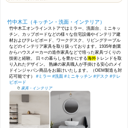
竹中木工（キッチン・洗面・インテリア）
竹中木工オンラインストアではミラー、洗面台、ミニキッ
チン、カップボードなどの様々な住宅設備やインテリア建
材およびテレビボード、ワークデスク、リビングテーブル
などのインテリア家具を取り扱っております。1935年創業
からハウスメーカーの造作家具などで培った家具づくりの
技術と経験。 日々の暮らしを豊かにする
海外
トレンドを取
り入れたデザイン。 熟練の家具職人が手掛ける安心のメイ
ドインジャパン商品をお届けいたします。（OEM製造も対
応可能です）
#ミラー
#洗面
#ミニキッチン
#デスク
#テレ
ビボード
家具・インテリア