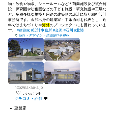
物・飲食や物販、ショールームなどの商業施設及び複合施
設・保育園や幼稚園などの子ども施設・研究施設や工場な
ど、多種多様な規模と用途の建築物の設計に取り組む設計
事務所です。金沢出身の建築家・中永勇司を代表とし、近
年ではまちづくりや
海外
のプロジェクトにも携わっていま
す。
#建築家
#設計事務所
#金沢
#石川
#北陸
設計・デザイン＞建築設計事務所
http://nakae-a.jp
🤍
いいね！3件
クチコミ・評価
建築家