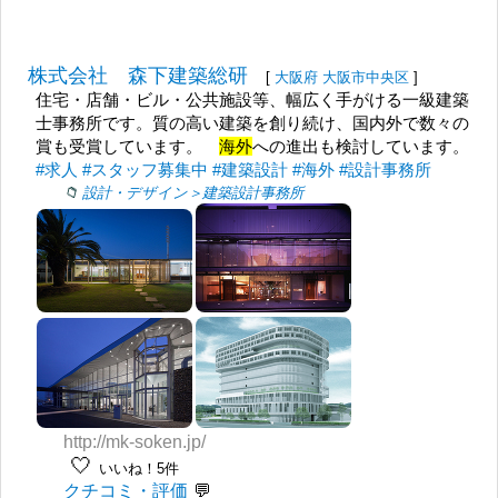
株式会社 森下建築総研
[
大阪府
大阪市中央区
]
住宅・店舗・ビル・公共施設等、幅広く手がける一級建築
士事務所です。質の高い建築を創り続け、国内外で数々の
賞も受賞しています。
海外
への進出も検討しています。
#求人
#スタッフ募集中
#建築設計
#海外
#設計事務所
設計・デザイン＞建築設計事務所
http://mk-soken.jp/
🤍
いいね！5件
クチコミ・評価