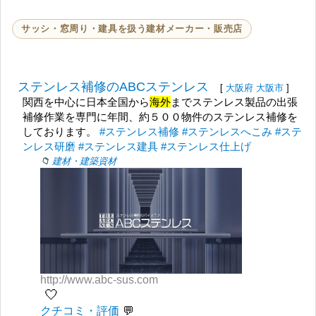
サッシ・窓周り・建具を扱う建材メーカー・販売店
ステンレス補修のABCステンレス
[
大阪府
大阪市
]
関西を中心に日本全国から
海外
までステンレス製品の出張
補修作業を専門に年間、約５００物件のステンレス補修を
しております。
#ステンレス補修
#ステンレスへこみ
#ステ
ンレス研磨
#ステンレス建具
#ステンレス仕上げ
建材・建築資材
http://www.abc-sus.com
🤍
クチコミ・評価