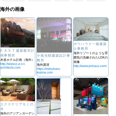
海外の画像
ポウハウス一級建築
士事務所
E.A.S.T.建築都市計
海外リゾートのような雰
画事務所
小島光晴建築設計事
囲気の洗練されたLDKの
木造ホテル計画（海外）
務所
画像
http://www.e-a-s-t-
海外講演
http://www.pohaus.com/
architects.com
https://mitsuharu-
kojima.com
エクステリアモミの
木
海外のアジアンガーデン