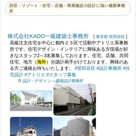
別荘・リゾート・住宅・店舗・商業施設の設計に強い建築事務
所
株式会社KADO一級建築士事務所
[
東京都
世田谷区
]
高級注文住宅を中心に都内２３区で活動中アトリエ系事務
所です。住宅デザイン・インテリアに興味ある方現場が好
きなスタッフ2～3名募集しております。住宅、店舗、共同
住宅、地方（
海外
）分譲計画手がけております。興味のあ
る方ご連絡お待ちいたします。
#世田谷区
#設計事務所
#住
宅設計
#アトリエ
#スタッフ募集
設計・デザイン＞建築設計事務所