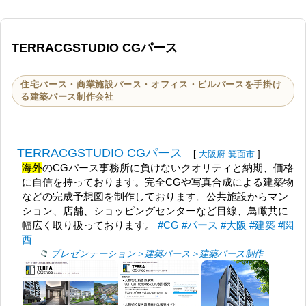
TERRACGSTUDIO CGパース
住宅パース・商業施設パース・オフィス・ビルパースを手掛け
る建築パース制作会社
TERRACGSTUDIO CGパース
[
大阪府
箕面市
]
海外
のCGパース事務所に負けないクオリティと納期、価格
に自信を持っております。完全CGや写真合成による建築物
などの完成予想図を制作しております。公共施設からマン
ション、店舗、ショッピングセンターなど目線、鳥瞰共に
幅広く取り扱っております。
#CG
#パース
#大阪
#建築
#関
西
プレゼンテーション＞建築パース＞建築パース制作