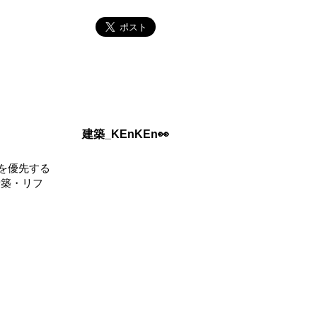
建築_KEnKEn👀
を優先する
新築・リフ