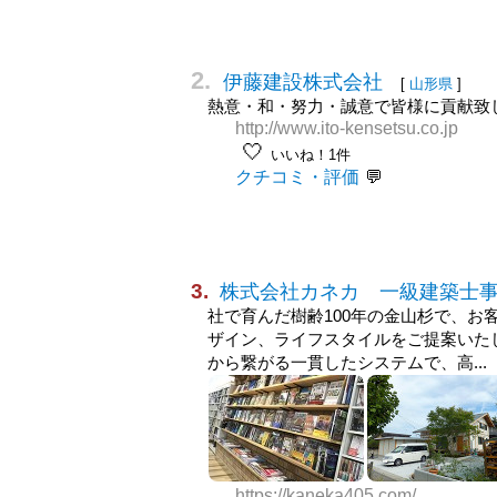
2.
伊藤建設株式会社
[
山形県
]
熱意・和・努力・誠意で皆様に貢献致しま
http://www.ito-kensetsu.co.jp
🤍
いいね！1件
クチコミ・評価
3.
株式会社カネカ 一級建築士
社で育んだ樹齢100年の金山杉で、お
ザイン、ライフスタイルをご提案いたし
から繋がる一貫したシステムで、高...
https://kaneka405.com/