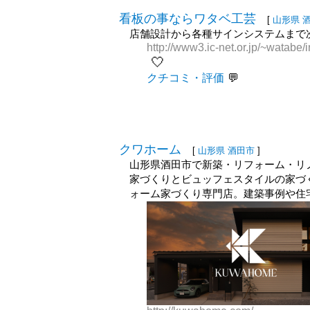
看板の事ならワタベ工芸
[
山形県
店舗設計から各種サインシステムまで
http://www3.ic-net.or.jp/~watabe/
🤍
クチコミ・評価
クワホーム
[
山形県
酒田市
]
山形県酒田市で新築・リフォーム・リ
家づくりとビュッフェスタイルの家づく
ォーム家づくり専門店。建築事例や住宅.