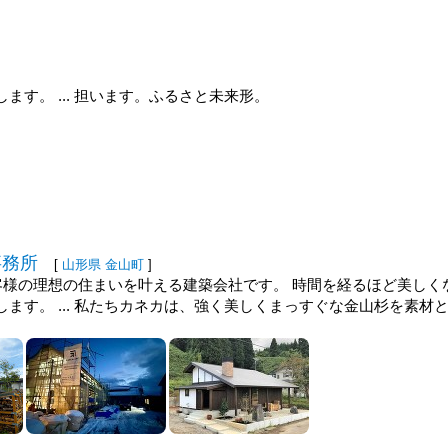
す。 ... 担います。ふるさと未来形。
事務所
[
山形県
金山町
]
客様の理想の住まいを叶える建築会社です。 時間を経るほど美しく
ます。 ... 私たちカネカは、強く美しくまっすぐな金山杉を素材