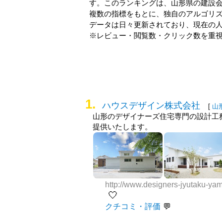
す。このランキングは、山形県の
建設
複数の指標をもとに、独自のアルゴリ
データは日々更新されており、現在の
※レビュー・閲覧数・クリック数を重
1.
ハウスデザイン株式会社
[
山
山形のデザイナーズ住宅専門の設計工
提供いたします。
http://www.designers-jyutaku-ya
🤍
クチコミ・評価