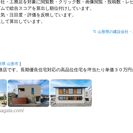
会社・工務店
を対象に閲覧数・クリック数・画像閲覧・投稿数・レ
ズムで総合スコアを算出し順位付けしています。
人気・注目度・評価を反映しています。
視して算出しています。
山形県の建設会社・
形県
山形市
]
務店です。長期優良住宅対応の高品位住宅を坪当たり単価３０万円
magata.com/