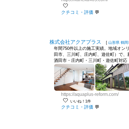
🤍
クチコミ・評価
株式会社アクアプラス
[
山形県
鶴岡
年間750件以上の施工実績。地域オ
田市、三川町、庄内町、遊佐町）で、新
酒田市・庄内町・三川町・遊佐町対応
https://aquaplus-reform.com/
🤍
いいね！1件
クチコミ・評価