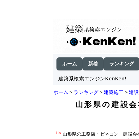
ホーム
新着
ランキング
建築系検索エンジンKenKen!
ホーム
>
ランキング
>
建築施工
>
建設
山形県の建設会
info
山形県の工務店・ゼネコン・建設会