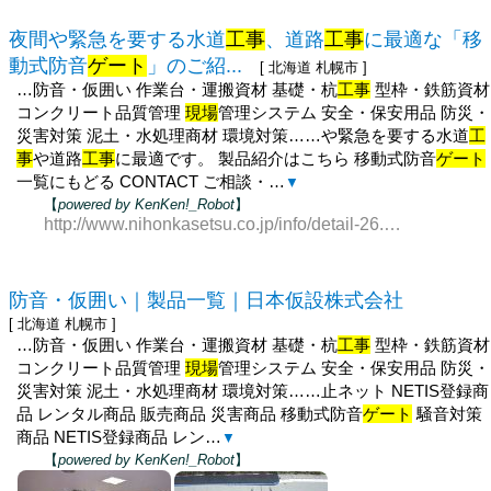
夜間や緊急を要する水道
工事
、道路
工事
に最適な「移
動式防音
ゲート
」のご紹...
[ 北海道 札幌市 ]
…防音・仮囲い 作業台・運搬資材 基礎・杭
工事
型枠・鉄筋資材
コンクリート品質管理
現場
管理システム 安全・保安用品 防災・
災害対策 泥土・水処理商材 環境対策……や緊急を要する水道
工
事
や道路
工事
に最適です。 製品紹介はこちら 移動式防音
ゲート
一覧にもどる CONTACT ご相談・…
▼
【
powered by KenKen!_Robot
】
http://www.nihonkasetsu.co.jp/info/detail-26.php
防音・仮囲い｜製品一覧｜日本仮設株式会社
[ 北海道 札幌市 ]
…防音・仮囲い 作業台・運搬資材 基礎・杭
工事
型枠・鉄筋資材
コンクリート品質管理
現場
管理システム 安全・保安用品 防災・
災害対策 泥土・水処理商材 環境対策……止ネット NETIS登録商
品 レンタル商品 販売商品 災害商品 移動式防音
ゲート
騒音対策
商品 NETIS登録商品 レン…
▼
【
powered by KenKen!_Robot
】