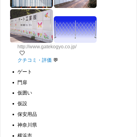
http://www.gatekogyo.co.jp/
🤍
クチコミ・評価
ゲート
門扉
仮囲い
仮設
保安用品
神奈川県
横浜市