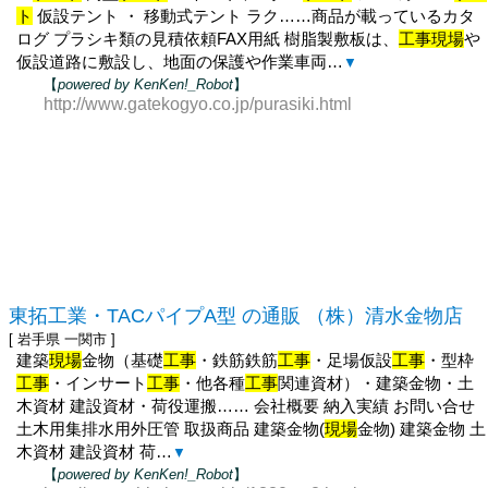
ト
仮設テント ・ 移動式テント ラク……商品が載っているカタ
ログ プラシキ類の見積依頼FAX用紙 樹脂製敷板は、
工事現場
や
仮設道路に敷設し、地面の保護や作業車両…
▼
【
powered by KenKen!_Robot
】
http://www.gatekogyo.co.jp/purasiki.html
東拓工業・TACパイプA型 の通販 （株）清水金物店
[ 岩手県 一関市 ]
建築
現場
金物（基礎
工事
・鉄筋鉄筋
工事
・足場仮設
工事
・型枠
工事
・インサート
工事
・他各種
工事
関連資材）・建築金物・土
木資材 建設資材・荷役運搬…… 会社概要 納入実績 お問い合せ
土木用集排水用外圧管 取扱商品 建築金物(
現場
金物) 建築金物 土
木資材 建設資材 荷…
▼
【
powered by KenKen!_Robot
】