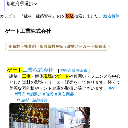
カテゴリー「建材・建築資材」 内を
絞込
検索しました。
絞込解除
ゲート工業株式会社
副資材・接着剤・仮設資材を扱う建材メーカー・販売店
ゲート
工業株式会社
[
神奈川県
横浜市
]
建築・
工事
・解体
現場
の
ゲート
や仮囲い・フェンスを中心
とした資材の製造・リース・販売をしております。軽くて
美麗な万能板やテント倉庫の取扱い等ございます。
#ゲー
ト
#門扉
#仮囲い
#仮設
#保安用品
建材・建築資材