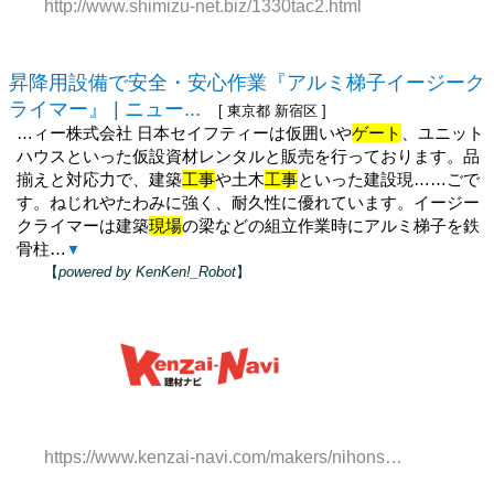
http://www.shimizu-net.biz/1330tac2.html
昇降用設備で安全・安心作業『アルミ梯子イージーク
ライマー』 | ニュー...
[ 東京都 新宿区 ]
…ィー株式会社 日本セイフティーは仮囲いや
ゲート
、ユニット
ハウスといった仮設資材レンタルと販売を行っております。品
揃えと対応力で、建築
工事
や土木
工事
といった建設現……ごで
す。ねじれやたわみに強く、耐久性に優れています。イージー
クライマーは建築
現場
の梁などの組立作業時にアルミ梯子を鉄
骨柱…
▼
【
powered by KenKen!_Robot
】
https://www.kenzai-navi.com/makers/nihonsafety/news/11838