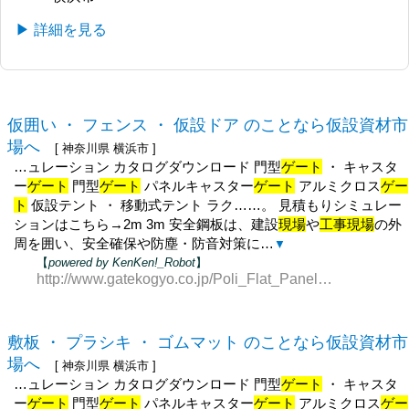
▶ 詳細を見る
仮囲い ・ フェンス ・ 仮設ドア のことなら仮設資材市
場へ
[ 神奈川県 横浜市 ]
…ュレーション カタログダウンロード 門型
ゲート
・ キャスタ
ー
ゲート
門型
ゲート
パネルキャスター
ゲート
アルミクロス
ゲー
ト
仮設テント ・ 移動式テント ラク……。 見積もりシミュレー
ションはこちら→2m 3m 安全鋼板は、建設
現場
や
工事現場
の外
周を囲い、安全確保や防塵・防音対策に…
▼
【
powered by KenKen!_Robot
】
http://www.gatekogyo.co.jp/Poli_Flat_Panel.html
敷板 ・ プラシキ ・ ゴムマット のことなら仮設資材市
場へ
[ 神奈川県 横浜市 ]
…ュレーション カタログダウンロード 門型
ゲート
・ キャスタ
ー
ゲート
門型
ゲート
パネルキャスター
ゲート
アルミクロス
ゲー