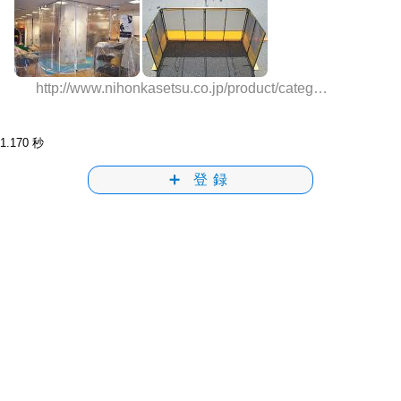
http://www.nihonkasetsu.co.jp/product/category_6/
1.170 秒
➕ 登録