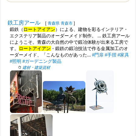
鉄工房アール
[
青森県
青森市
]
鍛鉄（
ロートアイアン
）による、建物を彩るインテリア・
エクステリア製品のオーダーメイド制作。 ... 鉄工房アール
にようこそ。青森の大自然の中で鍛冶体験が出来る工房で
す。
ロートアイアン
・鍛鉄の鍛冶技法で作る金属加工のオ
ーダーメイド、「こんなものがあった...
#門扉
#手摺
#家具
#照明
#ガーデニング製品
建材・建築資材