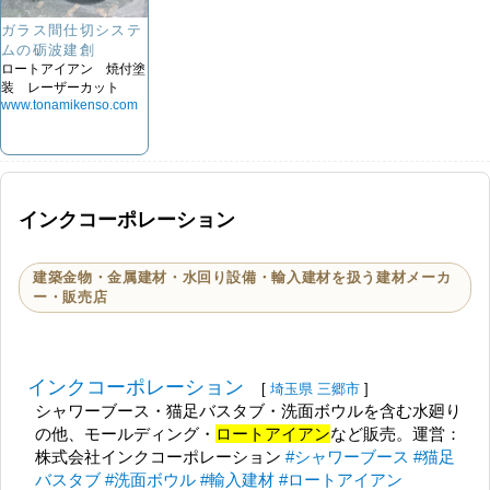
ガラス間仕切システ
ムの砺波建創
ロートアイアン 焼付塗
装 レーザーカット
www.tonamikenso.com
インクコーポレーション
建築金物・金属建材・水回り設備・輸入建材を扱う建材メーカ
ー・販売店
インクコーポレーション
[
埼玉県
三郷市
]
シャワーブース・猫足バスタブ・洗面ボウルを含む水廻り
の他、モールディング・
ロートアイアン
など販売。運営：
株式会社インクコーポレーション
#シャワーブース
#猫足
バスタブ
#洗面ボウル
#輸入建材
#ロートアイアン