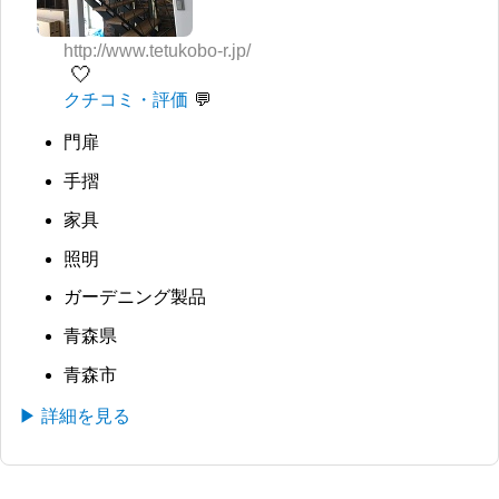
http://www.tetukobo-r.jp/
🤍
クチコミ・評価
門扉
手摺
家具
照明
ガーデニング製品
青森県
青森市
▶ 詳細を見る