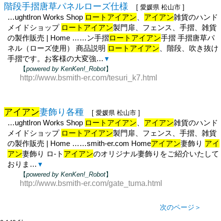
階段手摺唐草パネルローズ仕様
[ 愛媛県 松山市 ]
…ughtIron Works Shop
ロートアイアン
、
アイアン
雑貨のハンド
メイドショップ
ロートアイアン
製門扉、フェンス、手摺、雑貨
の製作販売 | Home ……ン手摺
ロートアイアン
手摺 手摺唐草パ
ネル（ローズ使用） 商品説明
ロートアイアン
、階段、吹き抜け
手摺です。お客様の大変強…
▼
【
powered by KenKen!_Robot
】
http://www.bsmith-er.com/tesuri_k7.html
アイアン
妻飾り各種
[ 愛媛県 松山市 ]
…ughtIron Works Shop
ロートアイアン
、
アイアン
雑貨のハンド
メイドショップ
ロートアイアン
製門扉、フェンス、手摺、雑貨
の製作販売 | Home ……smith-er.com Home
アイアン
妻飾り
アイ
アン
妻飾り ロ-ト
アイアン
のオリジナル妻飾りをご紹介いたして
おりま…
▼
【
powered by KenKen!_Robot
】
http://www.bsmith-er.com/gate_tuma.html
次のページ＞