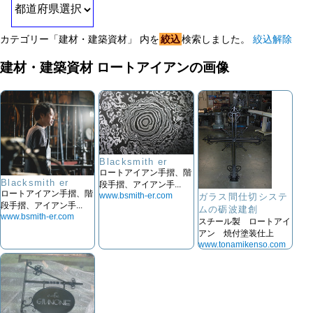
カテゴリー「建材・建築資材」 内を
絞込
検索しました。
絞込解除
建材・建築資材 ロートアイアンの画像
Blacksmith er
ロートアイアン手摺、階
Blacksmith er
段手摺、アイアン手...
ロートアイアン手摺、階
www.bsmith-er.com
ガラス間仕切システ
段手摺、アイアン手...
ムの砺波建創
www.bsmith-er.com
スチール製 ロートアイ
アン 焼付塗装仕上
www.tonamikenso.com