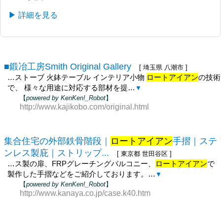
▶ 詳細を見る
■鍛冶工房Smith Original Gallery
[ 埼玉県 八潮市 ]
…ストーブ 火鉢テーブル インテリア小物
ロートアイアン
の技術
で、 様々な用途に対応する部材を提…
▼
【
powered by KenKen!_Robot
】
http://www.kajikobo.com/original.html
集合住宅の外部鉄骨階段｜
ロートアイアン
手摺｜ステ
ンレス製庇｜ストリップ...
[ 東京都 世田谷区 ]
…ス製の扉、FRPグレーチングバルコニー、
ロートアイアン
で
製作した手摺などをご紹介しております。…
▼
【
powered by KenKen!_Robot
】
http://www.kanaya.co.jp/case.k40.htm