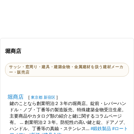
堀商店
サッシ・窓周り・建具・建築金物・金属建材を扱う建材メーカ
ー・販売店
堀商店
[
東京都
新宿区
]
鍵のことなら創業明治２３年の堀商店。錠前・レバーハン
ドル・ノブ・丁番等の製造販売。特殊建築金物受注生産。
主要商品やカタログ類の紹介と鍵に関するコラムページ
有。 ... 創業明治２３年。防犯性の高い鍵と錠、ドアノブ、
ハンドル、丁番等の真鍮・ステンレス...
#鍛鉄製品
#ロート