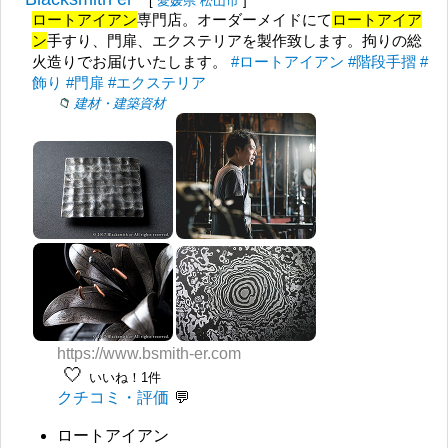
[
愛媛県
松山市
]
ロートアイアン
専門店。オーダーメイドにて
ロートアイア
ン
手すり、門扉、エクステリアを製作致します。拘りの総
火造りでお届けいたします。
#ロートアイアン
#階段手摺
#
飾り
#門扉
#エクステリア
建材・建築資材
https://www.bsmith-er.com
🤍
いいね！1件
クチコミ・評価
ロートアイアン