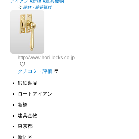
アイアン
#新橋
#建具金物
建材・建築資材
http://www.hori-locks.co.jp
🤍
クチコミ・評価
鍛鉄製品
ロートアイアン
新橋
建具金物
東京都
新宿区