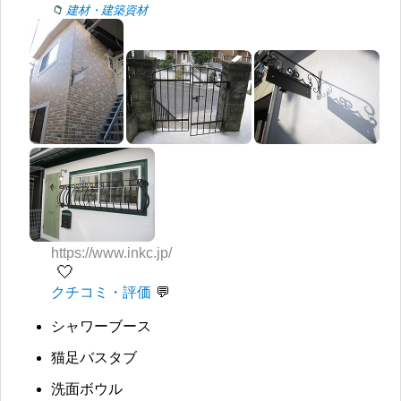
建材・建築資材
https://www.inkc.jp/
🤍
クチコミ・評価
シャワーブース
猫足バスタブ
洗面ボウル