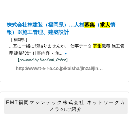
株式会社林建装（福岡県）…人材
募集
（
求人
情
報）※施工管理、建築設計
[ 福岡県 ]
…基に一緒に頑張りませんか。 仕事データ
募集
職種 施工管
理 建築設計 仕事内容 ＜施…
▼
【
powered by KenKen!_Robot
】
http://www.t-e-r-a.co.jp/kaisha/jinzai/jinzai.html
FMT福岡マシンテック株式会社 ネットワークカ
メラのご紹介