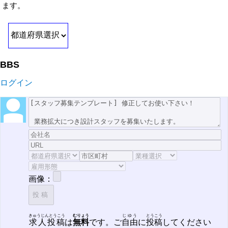
ます。
BBS
ログイン
画像：
きゅうじんとうこう
むりょう
じゆう
とうこう
求人投稿
は
無料
です。ご
自由
に
投稿
してください