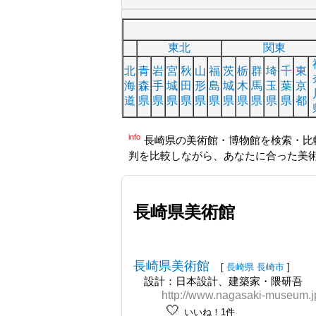
東北
関東
北
青
岩
宮
秋
山
福
茨
栃
群
埼
千
東
海
森
手
城
田
形
島
城
木
馬
玉
葉
京
道
県
県
県
県
県
県
県
県
県
県
県
都
info
長崎県の美術館・博物館を検索・比
判を比較しながら、あなたに合った美
長崎県美術館
長崎県美術館
[
長崎県
長崎市
]
設計：日本設計、建築家・隈研吾
http://www.nagasaki-museum.j
🤍
いいね！1件