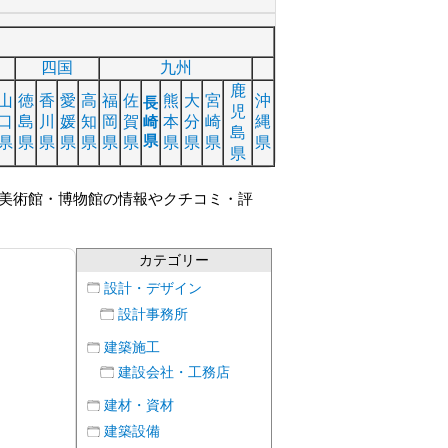
四国
九州
鹿
山
徳
香
愛
高
福
佐
熊
大
宮
沖
長
児
口
島
川
媛
知
岡
賀
崎
本
分
崎
縄
島
県
県
県
県
県
県
県
県
県
県
県
県
県
美術館・博物館の情報やクチコミ・評
カテゴリー
設計・デザイン
設計事務所
建築施工
建設会社・工務店
建材・資材
建築設備