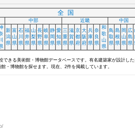
全国
中部
近畿
中国
神
和
新
富
石
福
山
長
岐
静
愛
三
滋
京
大
兵
奈
鳥
島
岡
広
奈
歌
潟
山
川
井
梨
野
阜
岡
知
重
賀
都
阪
庫
良
取
根
山
島
川
山
県
県
県
県
県
県
県
県
県
県
県
府
府
県
県
県
県
県
県
県
県
較できる美術館・博物館データベースです。有名建築家が設計した
術館・博物館を探せます。現在、2件を掲載しています。
p/