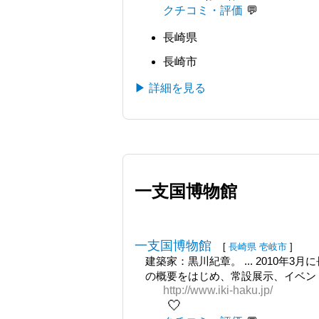
クチコミ・評価
長崎県
長崎市
▶ 詳細を見る
一支国博物館
一支国博物館
[
長崎県
壱岐市
]
建築家：黒川紀章。 ... 2010
の概要をはじめ、常設展示、イベン
http://www.iki-haku.jp/
🤍