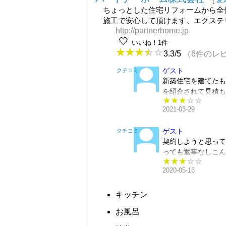
ちょっとした住宅リフォームから全
施工で安心して頂けます。エクステ
http://partnerhome.jp
🤍
いいね！1件
3.3/5
（6件のレ
ゲスト
クチコミ
新築住宅を建てた
を紹介されて見積
ンクリートブロッ
2021-03-29
見積もりに入れら
たが紙に汚い字で
ゲスト
クチコミ
悪口が多い。自分
契約しようと思っ
て自分を上げるの
っても返事なしこ
させてもらった時
事とは言え、お断
2020-05-16
断りさせてもらっ
丁寧な対応をして
キッチン
おそらく誠意がな
を下げるような言
お風呂
で決めるとはこの