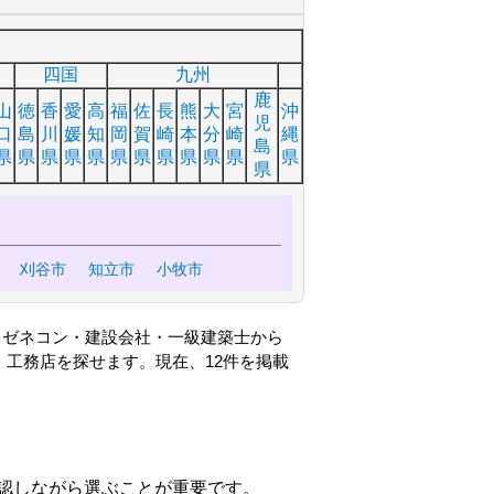
四国
九州
鹿
山
徳
香
愛
高
福
佐
長
熊
大
宮
沖
児
口
島
川
媛
知
岡
賀
崎
本
分
崎
縄
島
県
県
県
県
県
県
県
県
県
県
県
県
県
刈谷市
知立市
小牧市
・ゼネコン・建設会社・一級建築士から
工務店を探せます。現在、12件を掲載
認しながら選ぶことが重要です。