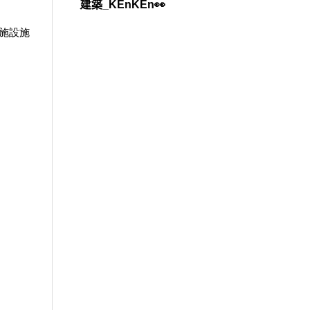
建築_KEnKEn👀
施設施