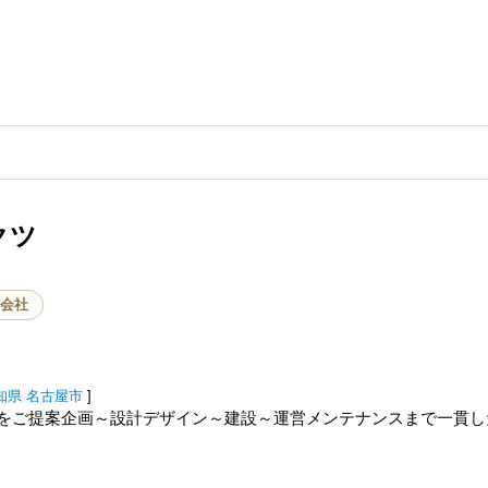
クツ
会社
知県
名古屋市
]
をご提案企画～設計デザイン～建設～運営メンテナンスまで一貫し