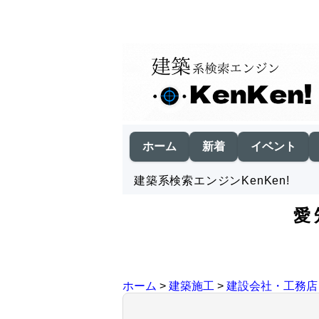
ホーム
新着
イベント
建築系検索エンジンKenKen!
愛
ホーム
>
建築施工
>
建設会社・工務店