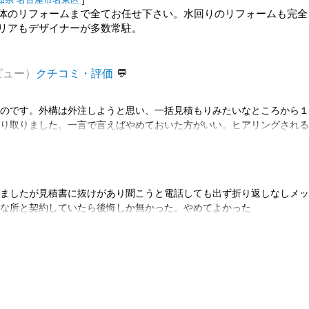
体のリフォームまで全てお任せ下さい。水回りのリフォームも完全
リアもデザイナーが多数常駐。
ビュー）
クチコミ・評価
ものです。外構は外注しようと思い、一括見積もりみたいなところから
もり取りました。一言で言えばやめておいた方がいい。ヒアリングされ
クは積んであるからいらないという箇所があり口すっぱくいったにもか
れて指摘するまで気づかない。ぼったくり？って思ったいました。メモ
書いてりゃ、ちゃんとした見積もりも出てこないわなと思いました。あ
のところで契約してもらいたいからだろうけど、本当に自信があるなら
てましたが見積書に抜けがあり聞こうと電話しても出ず折り返しなしメ
ではなく、自分たちの強みだけ言ってれば良くない？と思いました。あ
んな所と契約していたら後悔しか無かった。やめてよかった
は、完全に無視。こちらもヒアリングはしてもらって見積もりも出して
りさせてもらうのは時間も取られてるし申し訳ないとは思っていたので
たが、完全に無視でしたね。他の会社さんは、また機会があればお願い
もらいましたが、ここはそんな簡単なこともできないんだと、ここに頼
い会社なので後悔していました。危ない危ない。地元の外構業者さんは
い方もしないし、いろいろな説明に誠意があるので、そちらで決めまし
ことかと改めて思いました。なんか悪口みたいになってしまいましたが