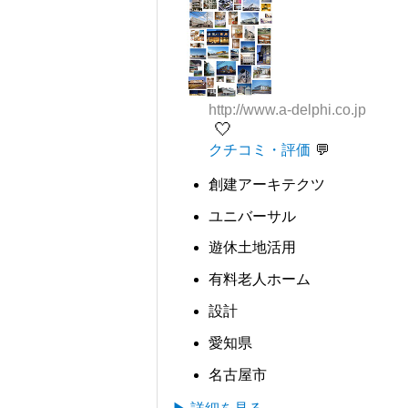
http://www.a-delphi.co.jp
🤍
クチコミ・評価
創建アーキテクツ
ユニバーサル
遊休土地活用
有料老人ホーム
設計
愛知県
名古屋市