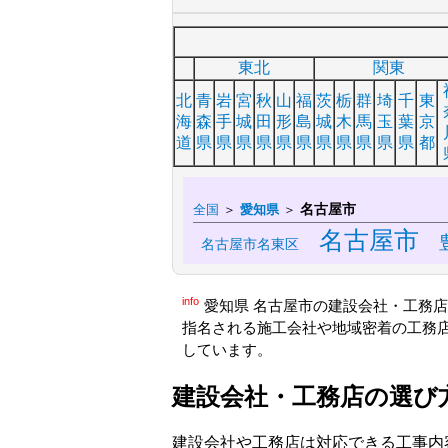
東北
関東
北
青
岩
宮
秋
山
福
茨
栃
群
埼
千
東
海
森
手
城
田
形
島
城
木
馬
玉
葉
京
道
県
県
県
県
県
県
県
県
県
県
県
都
名古屋市
全国
＞
愛知県
＞
名古屋市
名古屋市名東区
info
愛知県 名古屋市の建設会社・工務
指名される施工会社や地域密着の工務
しています。
建設会社・工務店の選び
建設会社や工務店は対応できる工事内