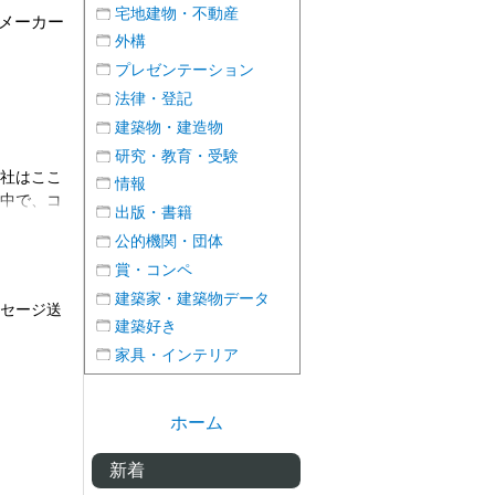
宅地建物・不動産
メーカー
外構
プレゼンテーション
法律・登記
建築物・建造物
研究・教育・受験
１社はここ
情報
る中で、コ
出版・書籍
かわらず、
公的機関・団体
をとってい
と他社への
賞・コンペ
他社を下げ
建築家・建築物データ
ッセージ送
と、お断り
建築好き
もらって仕
家具・インテリア
、丁寧にお
します等、
んでいたら
ホーム
、全然他社
た。担当者
新着
、ご参考に