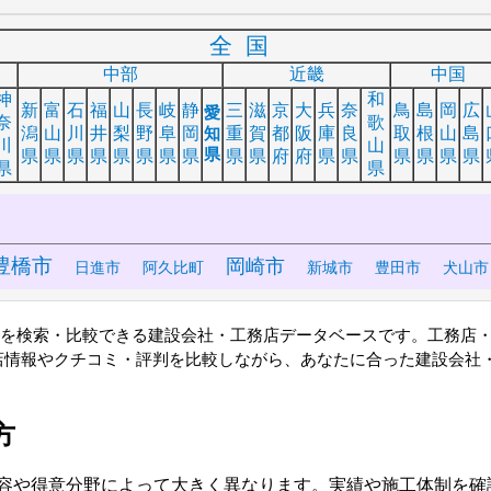
全国
中部
近畿
中国
神
和
新
富
石
福
山
長
岐
静
三
滋
京
大
兵
奈
鳥
島
岡
広
愛
奈
歌
潟
山
川
井
梨
野
阜
岡
知
重
賀
都
阪
庫
良
取
根
山
島
川
山
県
県
県
県
県
県
県
県
県
県
県
府
府
県
県
県
県
県
県
県
県
豊橋市
岡崎市
日進市
阿久比町
新城市
豊田市
犬山市
店を検索・比較できる建設会社・工務店データベースです。工務店
店情報やクチコミ・評判を比較しながら、あなたに合った建設会社・
方
容や得意分野によって大きく異なります。実績や施工体制を確