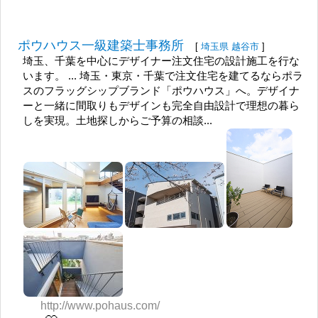
ポウハウス一級建築士事務所
[
埼玉県
越谷市
]
埼玉、千葉を中心にデザイナー注文住宅の設計施工を行な
います。 ... 埼玉・東京・千葉で注文住宅を建てるならポラ
スのフラッグシップブランド「ポウハウス」へ。デザイナ
ーと一緒に間取りもデザインも完全自由設計で理想の暮ら
しを実現。土地探しからご予算の相談...
http://www.pohaus.com/