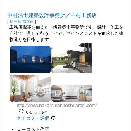
中村浩士建築設計事務所／中村工務店
[
埼玉県
越谷市
]
工務店機能を備えた一級建築士事務所です。設計・施工を
自社で一貫して行うことでデザインとコストを追求した建
物造りを目指します！
http://www.nakamurahiroshi-archi.com/
🤍
いいね！1件
クチコミ・評価
ローコスト住宅