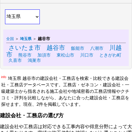
越谷市
全国
＞
埼玉県
＞
さいたま市
越谷市
川越
飯能市
八潮市
市
熊谷市
加須市
東松山市
川口市
ときがわ町
久喜市
鴻巣市
info
埼玉県 越谷市の建設会社・工務店を検索・比較できる建設会
社・工務店データベースです。工務店・ゼネコン・建設会社・一
級建築士から指名される施工会社や地域密着の工務店情報やクチ
コミ・評判を比較しながら、あなたに合った建設会社・工務店を
探せます。現在、2件を掲載しています。
建設会社・工務店の選び方
建設会社や工務店は対応できる工事内容や得意分野によって大