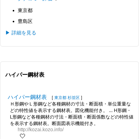
東京都
豊島区
▶ 詳細を見る
ハイパー鋼材表
ハイパー鋼材表
[
東京都
杉並区
]
Ｈ形鋼やＬ形鋼など各種鋼材の寸法・断面積・単位重量な
どの特性値を表示する鋼材表。図化機能付き。 ... H形鋼・
L形鋼など各種鋼材の寸法・断面積・断面係数などの特性値
を表示する鋼材表。断面図表示機能付き。
http://kozai.kozo.info/
🤍