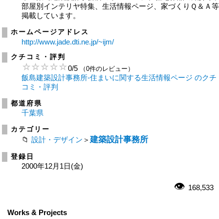
部屋別インテリヤ特集、生活情報ページ、家づくりＱ＆Ａ
掲載しています。
ホームページアドレス
http://www.jade.dti.ne.jp/~ijm/
クチコミ・評判
0
/
5
（0件のレビュー）
飯島建築設計事務所-住まいに関する生活情報ページ のクチ
コミ・評判
都道府県
千葉県
カテゴリー
建築設計事務所
設計・デザイン
＞
登録日
2000年12月1日(金)
168,533
Works & Projects