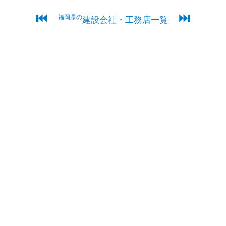
⏮
⏭
福岡県の
建設会社・工務店一覧