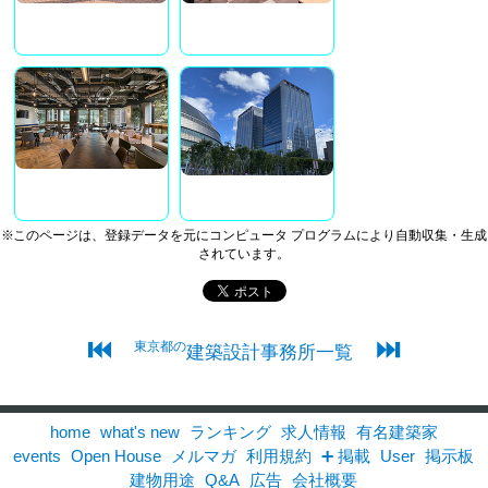
※このページは、登録データを元にコンピュータ プログラムにより自動収集・生成
されています。
⏮
⏭
東京都の
建築設計事務所一覧
home
what's new
ランキング
求人情報
有名建築家
events
Open House
メルマガ
利用規約
➕ 掲載
User
掲示板
建物用途
Q&A
広告
会社概要