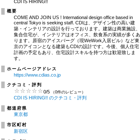
CDI IS HIRING!!
概要
COME AND JOIN US ! International design office based in
central Tokyo is seeking staff. CDIは、デザイン性の高い建
築・インテリアの設計を行っております。建築は商業施設
集合住宅が、インテリアはオフィス、飲食系の実績が多く
ります。原宿のアイスバーグ（現WeWork入居ビル）など東
京のアイコンとなる建築もCDIの設計です。今後、個人住宅
計画の予定もあり、住宅設計スキルを持つ方は歓迎致しま
す。
ホームページアドレス
https://www.cdias.co.jp
クチコミ・評判
0
/
5
（0件のレビュー）
CDI IS HIRING!! のクチコミ・評判
都道府県
東京都
市区町村
新宿区