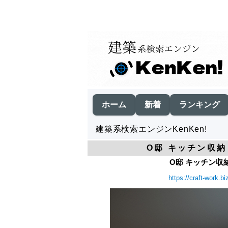
ホーム
新着
ランキング
建築系検索エンジンKenKen!
O邸 キッチン収納 
O邸 キッチン収納 
https://craft-work.b