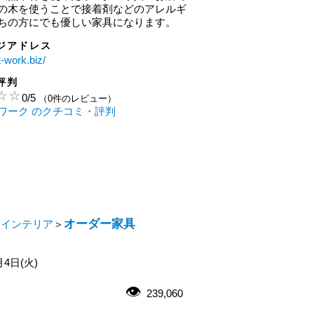
の木を使うことで接着剤などのアレルギ
ちの方にでも優しい家具になります。
ジアドレス
ft-work.biz/
評判
0
/
5
（0件のレビュー）
ワーク のクチコミ・評判
オーダー家具
・インテリア
＞
月4日(火)
239,060