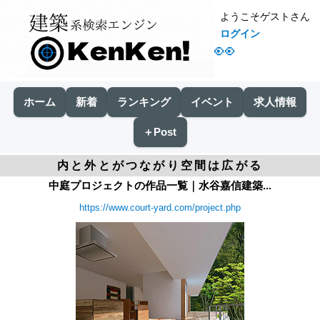
ようこそゲストさん
ログイン
👀
ホーム
新着
ランキング
イベント
求人情報
＋Post
内と外とがつながり空間は広がる
中庭プロジェクトの作品一覧｜水谷嘉信建築...
https://www.court-yard.com/project.php