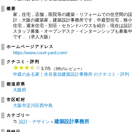
概要
家，住宅，店舗，医院等の建築・リフォームでの住空間の
計．大阪の建築家，建築設計事務所です．中庭型住宅，狭
住宅，週末住宅・別荘・セカンドハウスを紹介．現在は設
スタッフ募集・オープンデスク・インターンシップも募集
です．（求人大阪）
ホームページアドレス
https://www.court-yard.com/
クチコミ・評判
3.7
/
5
（3件のレビュー）
中庭のある家｜水谷嘉信建築設計事務所 のクチコミ・評判
都道府県
大阪府
市区町村
大阪市淀川区西中島
カテゴリー
建築設計事務所
設計・デザイン
＞
登録日