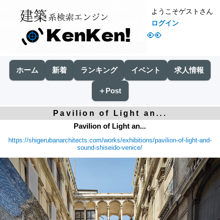
ようこそゲストさん
ログイン
👀
ホーム
新着
ランキング
イベント
求人情報
＋Post
Pavilion of Light an...
Pavilion of Light an...
https://shigerubanarchitects.com/works/exhibitions/pavilion-of-light-and-
sound-shiseido-venice/