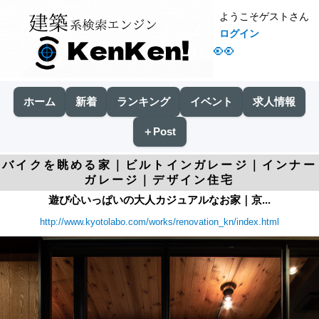
ようこそゲストさん
ログイン
👀
ホーム
新着
ランキング
イベント
求人情報
＋Post
バイクを眺める家｜ビルトインガレージ｜インナー
ガレージ｜デザイン住宅
遊び心いっぱいの大人カジュアルなお家｜京...
http://www.kyotolabo.com/works/renovation_kn/index.html