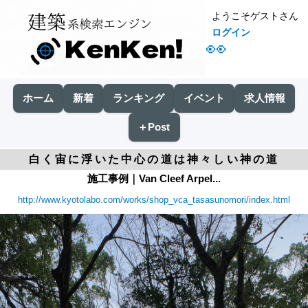
ようこそゲストさん
ログイン
👀
ホーム
新着
ランキング
イベント
求人情報
＋Post
白く宙に浮いた中心の道は神々しい神の道
施工事例｜Van Cleef Arpel...
http://www.kyotolabo.com/works/shop_vca_tasasunomori/index.html