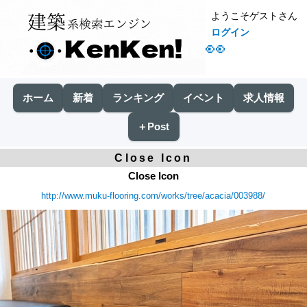
ようこそゲストさん
ログイン
👀
ホーム
新着
ランキング
イベント
求人情報
＋Post
Close Icon
Close Icon
http://www.muku-flooring.com/works/tree/acacia/003988/