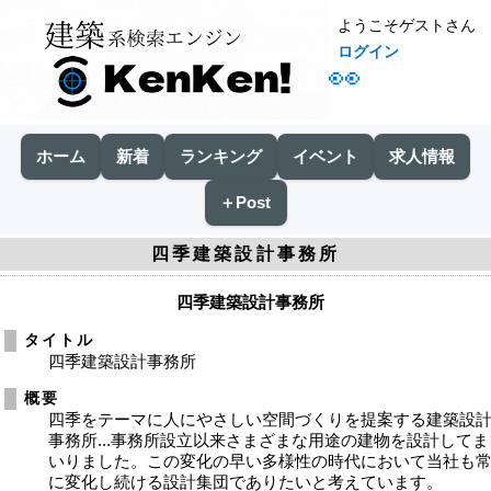
ようこそゲストさん
ログイン
👀
ホーム
新着
ランキング
イベント
求人情報
＋Post
四季建築設計事務所
四季建築設計事務所
タイトル
四季建築設計事務所
概要
四季をテーマに人にやさしい空間づくりを提案する建築設
事務所...事務所設立以来さまざまな用途の建物を設計してま
いりました。この変化の早い多様性の時代において当社も
に変化し続ける設計集団でありたいと考えています。