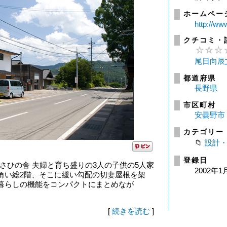
ホームペー
http://www
クチコミ・
尾日向辰
都道府県
長野県
市区町村
安曇野市
カテゴリー
設計
登録日
 あさひの舎 夫婦と育ち盛りの3人の子供の5人家
2002年1
角い総2階、そこに緩い勾配の切妻屋根を架
暮らしの機能をコンパクトにまとめなが
[
続きを読む
]