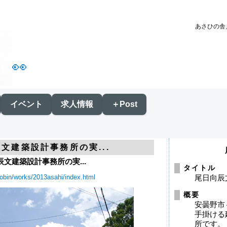
あさひの舎
👀
イベント
求人情報
＋Post
文建築設計事務所の実...
文建築設計事務所の実...
タイトル
s/obin/works/2013asahi/index.html
尾日向辰
概要
安曇野市
手掛ける
所です。