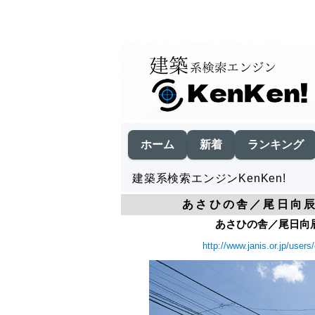
ホーム
新着
ランキング
建築系検索エンジンKenKen!
あさひの舎／尾日向辰
あさひの舎／尾日向辰
http://www.janis.or.jp/user