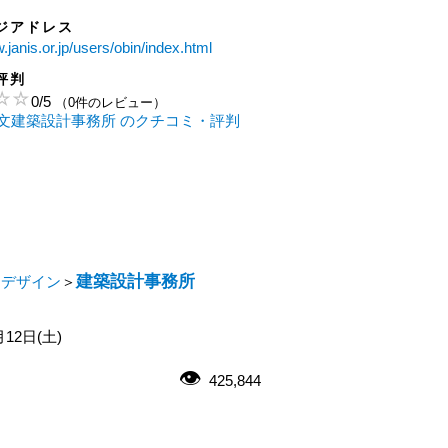
ジアドレス
.janis.or.jp/users/obin/index.html
評判
0
/
5
（0件のレビュー）
文建築設計事務所 のクチコミ・評判
建築設計事務所
・デザイン
＞
月12日(土)
425,844