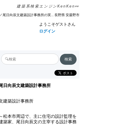
建築系検索エンジンKenKen👀
／尾日向辰文建築設計事務所の実... 長野県 安曇野市
ようこそゲストさん
ログイン
尾日向辰文建築設計事務所
文建築設計事務所
～松本市周辺で、主に住宅の設計監理を
建築家、尾日向辰文の主宰する設計事務