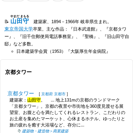
やまだ まもる
山田守
建築家、1894－1966年 岐阜県生まれ。
東京帝国大学
卒業。主な作品：『日本武道館』、『京都タワ
ー』、『旧千住郵便局電話事務室』、『聖橋』、『旧山田守自
邸』など多数。
日本建築学会賞（1953）『大阪厚生年金病院』
京都タワー
京都タワー
[
京都府
京都市
]
建築家：
山田守
。 ... 地上131mの京都のランドマーク
「京都タワー」。京都の夜景や市街地を360度見渡せる展
望室、お腹と心を満たしてくれるレストラン、こだわりの
お土産を集めたマーケット、心休まるホテル、ゆったりと
旅の疲れを癒す大浴場など、存分に...
建築物・建造物＞商業建築