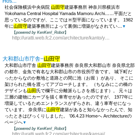
Hos...
社会保険横浜中央病院
山田守
建築事務所 神奈川県横浜市
Yokohama Central Hospital Yamada Mamoru Archi……平面だと
思っているのですが、ここではＨ型平面になっています。 1982
年に
山田守
建築事務所によって裏側に増築がなされてい…
▼
【
powered by KenKen!_Robot
】
http://uratti.web.fc2.com/architecture/kanto/yokohamahos.
大和郡山市庁舎−
山田守
大和郡山市庁舎
山田守
建築事務所 奈良県大和郡山市 奈良県北部
の都市、金魚で有名な大和郡山市の市役所庁舎です。 城下町だ
ったからなのか敷地と道路との間に池（お堀 ）があり、 そこに
架けられた橋を渡ってアプローチします。 （ちなみにこの橋の
デザインも
山田
氏で欄干に分離派らしさを感じます）。 元々は
三層の建物にカーブを描く車寄せがあったのですが、 1977年に
増築しているためエントランスがずらされ、違う車寄せになっ
ています。 奈良県に
山田守
建築があると知らなかったんで、知
ったときはびっくりしました。 '06.4.23 Homeへ Architectureの
ページへ
▼
【
powered by KenKen!_Robot
】
http://uratti.web.fc2.com/architecture/kansai/yamatokoriy