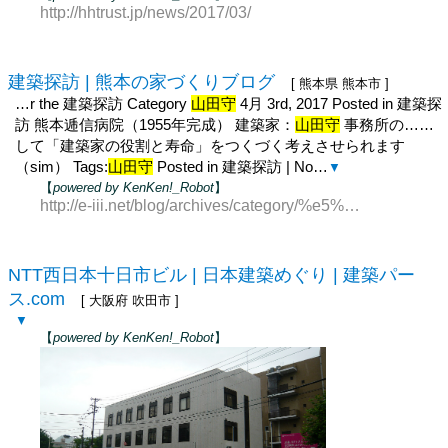
http://hhtrust.jp/news/2017/03/
建築探訪 | 熊本の家づくりブログ
[ 熊本県 熊本市 ]
…r the 建築探訪 Category
山田守
4月 3rd, 2017 Posted in 建築探
訪 熊本逓信病院（1955年完成） 建築家：
山田守
事務所の……
して「建築家の役割と寿命」をつくづく考えさせられます
（sim） Tags:
山田守
Posted in 建築探訪 | No…
▼
【
powered by KenKen!_Robot
】
http://e-iii.net/blog/archives/category/%e5%bb%b
NTT西日本十日市ビル | 日本建築めぐり | 建築パー
ス.com
[ 大阪府 吹田市 ]
▼
【
powered by KenKen!_Robot
】