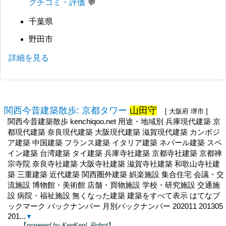
クチコミ・評価
千葉県
野田市
詳細を見る
関西今昔建築散歩: 京都タワー
山田守
[ 大阪府 堺市 ]
関西今昔建築散歩 kenchiqoo.net 用途・地域別 兵庫現代建築 京
都現代建築 奈良現代建築 大阪現代建築 滋賀現代建築 カンボジ
ア建築 中国建築 フランス建築 イタリア建築 ネパール建築 スペ
イン建築 台湾建築 タイ建築 兵庫寺社建築 京都寺社建築 京都禅
宗寺院 奈良寺社建築 大阪寺社建築 滋賀寺社建築 和歌山寺社建
築 三重建築 近代建築 関西圏外建築 娯楽施設 集合住宅 会議・交
流施設 博物館・美術館 店舗・買物施設 学校・研究施設 交通施
設 病院・福祉施設 無くなった建築 建築をすべて表示 はてなブ
ックマーク バックナンバー 月別バックナンバー 202011 201305
201...
▼
【
powered by KenKen!_Robot
】