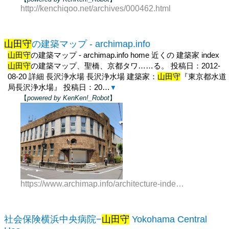
http://kenchiqoo.net/archives/000462.html
山田守
の建築マップ - archimap.info
山田守
の建築マップ - archimap.info home 近くの 建築家 index
山田守
の建築マップ、聖橋、京都タワ……る。 投稿日：2012-
08-20 詳細 長沢浄水場 長沢浄水場 建築家：
山田守
『東京都水道
局長沢浄水場』 投稿日：20…
▼
【
powered by KenKen!_Robot
】
https://www.archimap.info/architecture-index.cgi?s
社会保険横浜中央病院−
山田守
Yokohama Central