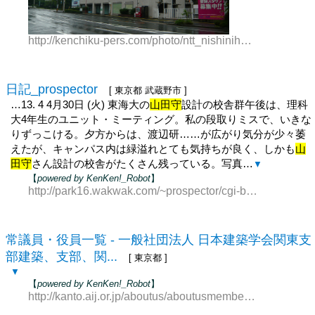
http://kenchiku-pers.com/photo/ntt_nishinihon_toukaichi_b
日記_prospector
[ 東京都 武蔵野市 ]
…13. 4 4月30日 (火) 東海大の
山田守
設計の校舎群午後は、理科
大4年生のユニット・ミーティング。私の段取りミスで、いきな
りずっこける。夕方からは、渡辺研……が広がり気分が少々萎
えたが、キャンパス内は緑溢れとても気持ちが良く、しかも
山
田守
さん設計の校舎がたくさん残っている。写真…
▼
【
powered by KenKen!_Robot
】
http://park16.wakwak.com/~prospector/cgi-bin/diary/di
常議員・役員一覧 - 一般社団法人 日本建築学会関東支
部建築、支部、関...
[ 東京都 ]
▼
【
powered by KenKen!_Robot
】
http://kanto.aij.or.jp/aboutus/aboutusmember.html