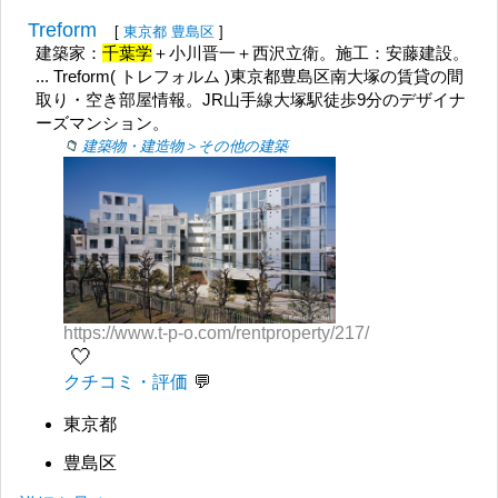
Treform
[
東京都
豊島区
]
建築家：
千葉学
＋小川晋一＋西沢立衛。施工：安藤建設。
... Treform( トレフォルム )東京都豊島区南大塚の賃貸の間
取り・空き部屋情報。JR山手線大塚駅徒歩9分のデザイナ
ーズマンション。
建築物・建造物＞その他の建築
https://www.t-p-o.com/rentproperty/217/
🤍
クチコミ・評価
東京都
豊島区