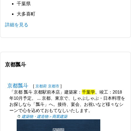
千葉県
大多喜町
詳細を見る
京都瓢斗
京都瓢斗
[
京都府
京都市
]
「京都 瓢斗 京都駅前本店」建築家：
千葉学
。竣工：2018
年10月予定。 ... 京都、東京で、しゃぶしゃぶ・日本料理を
お探しなら「瓢斗」へ。接待、宴会、お祝いなど様々なシ
ーンで心を込めておもてなしいたします。
建築物・建造物＞商業建築