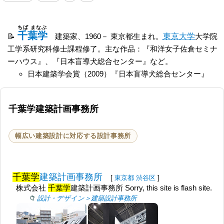
ちば まなぶ
千葉学
建築家、1960－ 東京都生まれ。
東京大学
大学院
工学系研究科修士課程修了。主な作品：『和洋女子佐倉セミナ
ーハウス』、『日本盲導犬総合センター』など。
日本建築学会賞（2009）『日本盲導犬総合センター』
千葉学建築計画事務所
幅広い建築設計に対応する設計事務所
千葉学
建築計画事務所
[
東京都
渋谷区
]
株式会社
千葉学
建築計画事務所 Sorry, this site is flash site.
設計・デザイン＞建築設計事務所