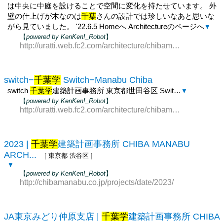
は中央に中庭を設けることで空間に変化を持たせています。 外
壁の仕上げが木なのは
千葉
さんの設計では珍しいなあと思いな
がら見ていました。 '22.6.5 Homeへ Architectureのページへ
▼
【
powered by KenKen!_Robot
】
http://uratti.web.fc2.com/architecture/chibamanabu/house
switch−
千葉学
Switch−Manabu Chiba
switch
千葉学
建築計画事務所 東京都世田谷区 Swit…
▼
【
powered by KenKen!_Robot
】
http://uratti.web.fc2.com/architecture/chibamanabu/switch
2023 |
千葉学
建築計画事務所 CHIBA MANABU
ARCH...
[ 東京都 渋谷区 ]
▼
【
powered by KenKen!_Robot
】
http://chibamanabu.co.jp/projects/date/2023/
JA東京みどり仲原支店 |
千葉学
建築計画事務所 CHIBA