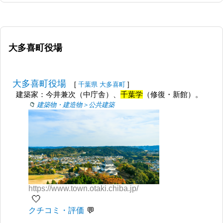
大多喜町役場
大多喜町役場
[
千葉県
大多喜町
]
建築家：今井兼次（中庁舎）、
千葉学
（修復・新館）。
建築物・建造物＞公共建築
https://www.town.otaki.chiba.jp/
🤍
クチコミ・評価