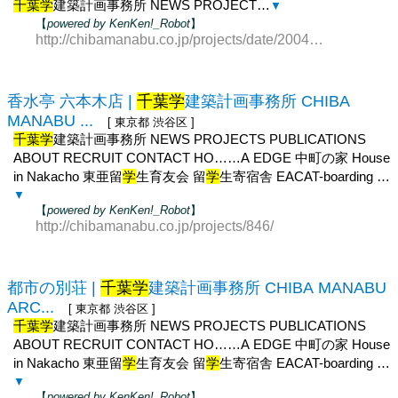
千葉学
建築計画事務所 NEWS PROJECT…
▼
【
powered by KenKen!_Robot
】
http://chibamanabu.co.jp/projects/date/2004/?post_type=p
香水亭 六本木店 |
千葉学
建築計画事務所 CHIBA
MANABU ...
[ 東京都 渋谷区 ]
千葉学
建築計画事務所 NEWS PROJECTS PUBLICATIONS
ABOUT RECRUIT CONTACT HO……A EDGE 中町の家 House
in Nakacho 東亜留
学
生育友会 留
学
生寄宿舎 EACAT-boarding …
▼
【
powered by KenKen!_Robot
】
http://chibamanabu.co.jp/projects/846/
都市の別荘 |
千葉学
建築計画事務所 CHIBA MANABU
ARC...
[ 東京都 渋谷区 ]
千葉学
建築計画事務所 NEWS PROJECTS PUBLICATIONS
ABOUT RECRUIT CONTACT HO……A EDGE 中町の家 House
in Nakacho 東亜留
学
生育友会 留
学
生寄宿舎 EACAT-boarding …
▼
【
powered by KenKen!_Robot
】