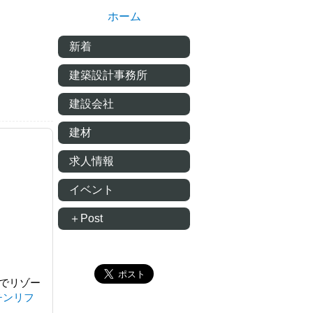
ホーム
新着
建築設計事務所
建設会社
建材
求人情報
イベント
＋Post
でリゾー
チンリフ