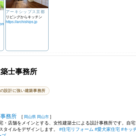
アーキシップス京都
所
リビングからキッチン
https://archiships.jp
com
建築士事務所
の設計に強い建築事務所
士事務所
[
岡山県
岡山市
]
宅・店舗をメインとする、女性建築士による設計事務所です。自宅
スタイルをデザインします。
#住宅リフォーム
#愛犬家住宅
#キッ
ーブ