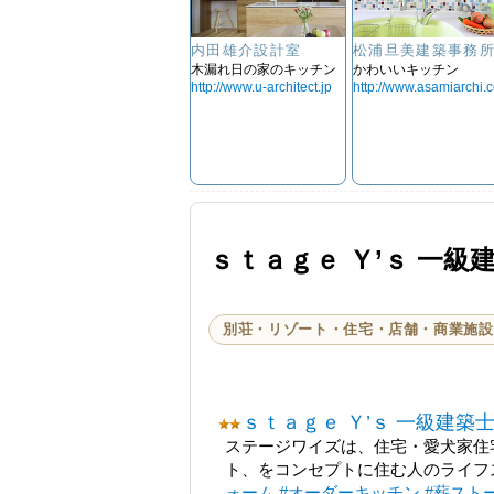
内田雄介設計室
松浦旦美建築事務
木漏れ日の家のキッチン
かわいいキッチン
http://www.u-architect.jp
http://www.asamiarchi.
ｓｔａｇｅ Ｙ’ｓ 一級
別荘・リゾート・住宅・店舗・商業施設
ｓｔａｇｅ Ｙ’ｓ 一級建築
ステージワイズは、住宅・愛犬家住
ト、をコンセプトに住む人のライフ
ォーム
#オーダーキッチン
#薪スト