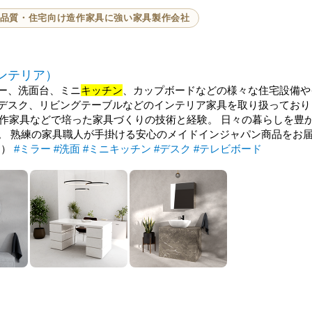
品質・住宅向け造作家具に強い家具製作会社
ンテリア）
ー、洗面台、ミニ
キッチン
、カップボードなどの様々な住宅設備や
デスク、リビングテーブルなどのインテリア家具を取り扱っており
造作家具などで培った家具づくりの技術と経験。 日々の暮らしを豊
。 熟練の家具職人が手掛ける安心のメイドインジャパン商品をお
す）
#ミラー
#洗面
#ミニキッチン
#デスク
#テレビボード