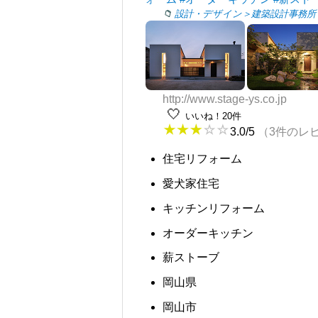
設計・デザイン＞建築設計事務所
http://www.stage-ys.co.jp
🤍
いいね！20件
3.0/5
（3件のレ
住宅リフォーム
愛犬家住宅
キッチンリフォーム
オーダーキッチン
薪ストーブ
岡山県
岡山市