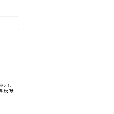
意とし
商社が母