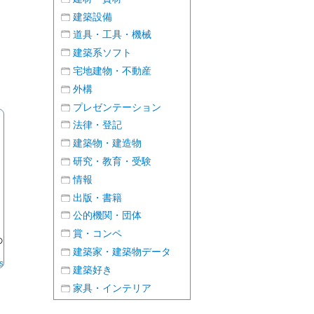
建築設備
道具・工具・機械
建築系ソフト
宅地建物・不動産
外構
プレゼンテーション
法律・登記
建築物・建造物
研究・教育・受験
情報
出版・書籍
公的機関・団体
賞・コンペ
の
建築家・建築物データ
esign.com/
建築好き
家具・インテリア