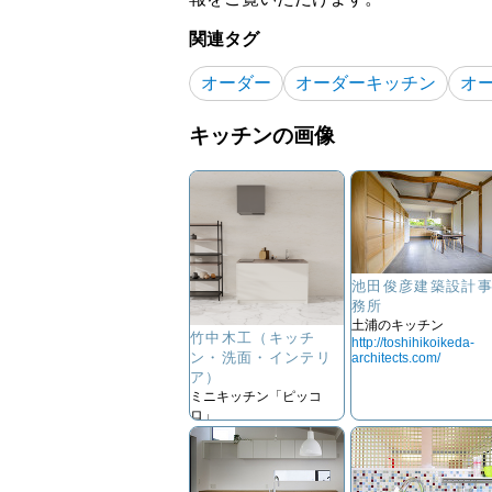
関連タグ
オーダー
オーダーキッチン
オ
キッチンの画像
池田俊彦建築設計
務所
土浦のキッチン
竹中木工（キッチ
http://toshihikoikeda-
ン・洗面・インテリ
architects.com/
ア）
ミニキッチン「ピッコ
ロ」
https://take-moku.com/