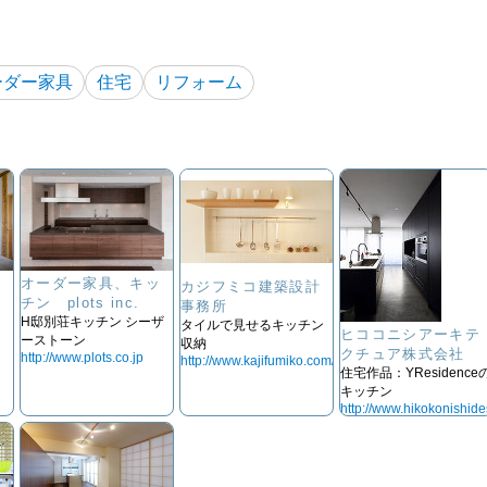
ーダー家具
住宅
リフォーム
事
オーダー家具、キッ
カジフミコ建築設計
チン plots inc.
事務所
H邸別荘キッチン シーザ
タイルで見せるキッチン
ヒココニシアーキテ
ーストーン
収納
クチュア株式会社
http://www.plots.co.jp
http://www.kajifumiko.com/
住宅作品：YResidence
キッチン
http://www.hikokonishid