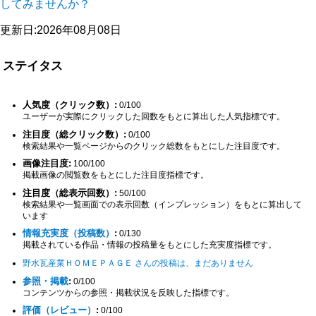
してみませんか？
更新日:2026年08月08日
ステイタス
人気度（クリック数）:
0/100
ユーザーが実際にクリックした回数をもとに算出した人気指標です。
注目度（総クリック数）:
0/100
検索結果や一覧ページからのクリック総数をもとにした注目度です。
画像注目度:
100/100
掲載画像の閲覧数をもとにした注目度指標です。
注目度（総表示回数）:
50/100
検索結果や一覧画面での表示回数（インプレッション）をもとに算出して
います
情報充実度（投稿数）
:
0/130
掲載されている作品・情報の投稿量をもとにした充実度指標です。
野水瓦産業ＨＯＭＥＰＡＧＥ さんの投稿は、まだありません
参照・掲載
:
0/100
コンテンツからの参照・掲載状況を反映した指標です。
評価（レビュー）
:
0/100