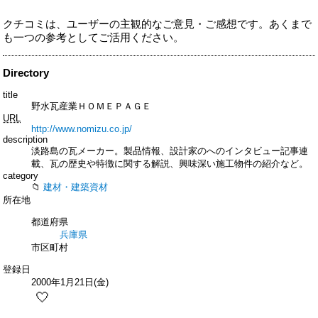
クチコミは、ユーザーの主観的なご意見・ご感想です。あくまで
も一つの参考としてご活用ください。
Directory
title
野水瓦産業ＨＯＭＥＰＡＧＥ
URL
http://www.nomizu.co.jp/
description
淡路島の瓦メーカー。製品情報、設計家のへのインタビュー記事連
載、瓦の歴史や特徴に関する解説、興味深い施工物件の紹介など。
category
建材・建築資材
所在地
都道府県
兵庫県
市区町村
登録日
2000年1月21日(金)
🤍