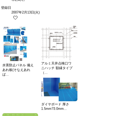
登録日
2007年2月13日(火)
🤍
アルミ天井点検口ワ
水害防止パネル 備え
ニハッチ 額縁タイプ
あれ板(そなえあれ
（...
ば...
ダイヤボード 厚さ
1.5mm?3.0mm...