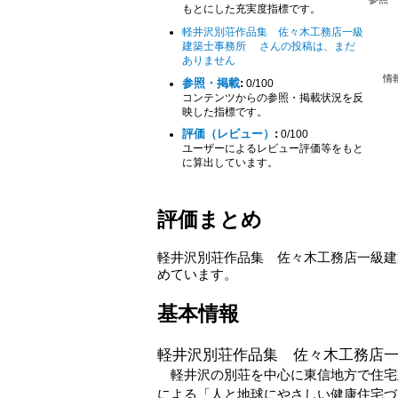
もとにした充実度指標です。
軽井沢別荘作品集 佐々木工務店一級
建築士事務所 さんの投稿は、まだ
ありません
参照・掲載
:
0/100
コンテンツからの参照・掲載状況を反
映した指標です。
評価（レビュー）
:
0/100
ユーザーによるレビュー評価等をもと
に算出しています。
評価まとめ
軽井沢別荘作品集 佐々木工務店一級建
めています。
基本情報
軽井沢別荘作品集 佐々木工務店
軽井沢の別荘を中心に東信地方で住宅
による「人と地球にやさしい健康住宅づ