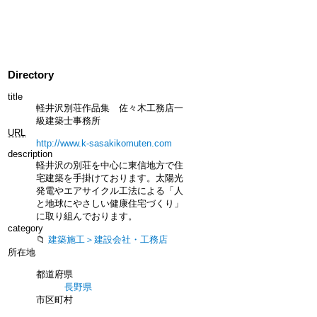
Directory
title
軽井沢別荘作品集 佐々木工務店一
級建築士事務所
URL
http://www.k-sasakikomuten.com
description
軽井沢の別荘を中心に東信地方で住
宅建築を手掛けております。太陽光
発電やエアサイクル工法による「人
と地球にやさしい健康住宅づくり」
に取り組んでおります。
category
建築施工＞建設会社・工務店
所在地
都道府県
長野県
市区町村