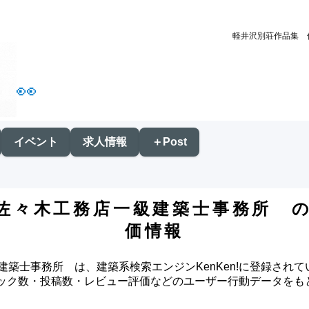
軽井沢別荘作品集 
👀
イベント
求人情報
＋Post
佐々木工務店一級建築士事務所 
価情報
築士事務所 は、建築系検索エンジンKenKen!に登録され
クリック数・投稿数・レビュー評価などのユーザー行動データを