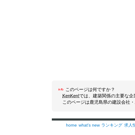
このページは何ですか？
KenKen!
では、建築関係の主要な企
このページは
鹿児島県
の
建設会社・
home
what's new
ランキング
求人