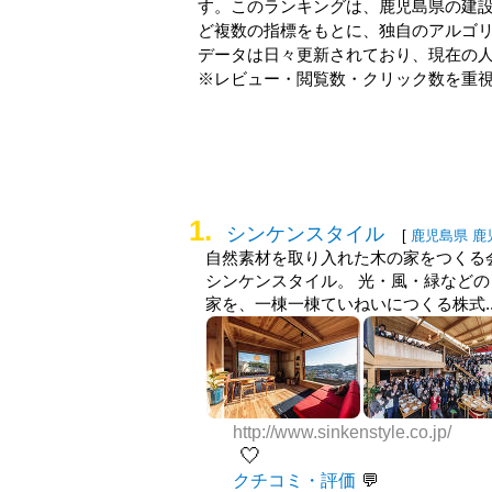
す。このランキングは、鹿児島県の
建
ど複数の指標をもとに、独自のアルゴ
データは日々更新されており、現在の
※レビュー・閲覧数・クリック数を重
1.
シンケンスタイル
[
鹿児島県
鹿
自然素材を取り入れた木の家をつくる会
シンケンスタイル。 光・風・緑など
家を、一棟一棟ていねいにつくる株式..
http://www.sinkenstyle.co.jp/
🤍
クチコミ・評価