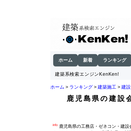
ホーム
新着
ランキング
建築系検索エンジンKenKen!
ホーム
>
ランキング
>
建築施工
>
建設
鹿児島県の建設会
info
鹿児島県の工務店・ゼネコン・建設