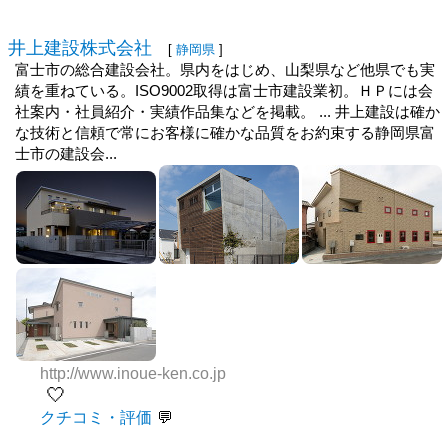
井上建設株式会社
[
静岡県
]
富士市の総合建設会社。県内をはじめ、山梨県など他県でも実
績を重ねている。ISO9002取得は富士市建設業初。ＨＰには会
社案内・社員紹介・実績作品集などを掲載。 ... 井上建設は確か
な技術と信頼で常にお客様に確かな品質をお約束する静岡県富
士市の建設会...
http://www.inoue-ken.co.jp
🤍
クチコミ・評価