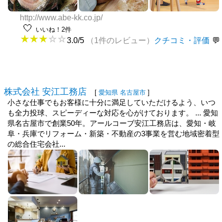
http://www.abe-kk.co.jp/
🤍
いいね！2件
3.0/5
（1件のレビュー）
クチコミ・評価
株式会社 安江工務店
[
愛知県
名古屋市
]
小さな仕事でもお客様に十分に満足していただけるよう、いつ
も全力投球、スピーディーな対応を心がけております。 ... 愛知
県名古屋市で創業50年。アールコーブ安江工務店は、愛知・岐
阜・兵庫でリフォーム・新築・不動産の3事業を営む地域密着型
の総合住宅会社...