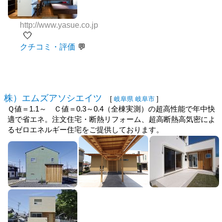
http://www.yasue.co.jp
🤍
クチコミ・評価
株）エムズアソシエイツ
[
岐阜県
岐阜市
]
Ｑ値＝1.1～ Ｃ値＝0.3～0.4（全棟実測）の超高性能で年中快
適で省エネ。注文住宅・断熱リフォーム、超高断熱高気密によ
るゼロエネルギー住宅をご提供しております。