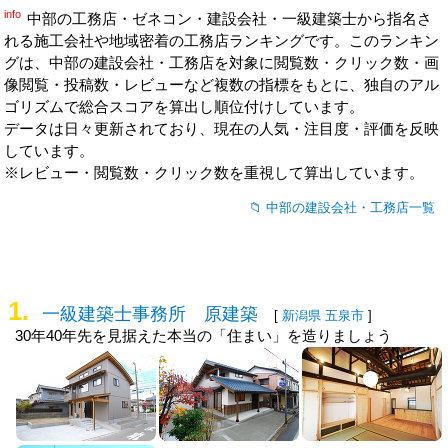
info
中部の工務店・ゼネコン・建設会社・一級建築士から指名さ
れる施工会社や地域密着の工務店ランキングです。このランキン
グは、中部の
建設会社・工務店
を対象に閲覧数・クリック数・画
像閲覧・投稿数・レビューなど複数の指標をもとに、独自のアル
ゴリズムで総合スコアを算出し順位付けしています。
データは日々更新されており、現在の人気・注目度・評価を反映
しています。
※レビュー・閲覧数・クリック数を重視して算出しています。
中部の建設会社・工務店一覧
1.
一級建築士事務所 原建築
[
新潟県
五泉市
]
30年40年先を見据えた本当の「住まい」を造りましょう