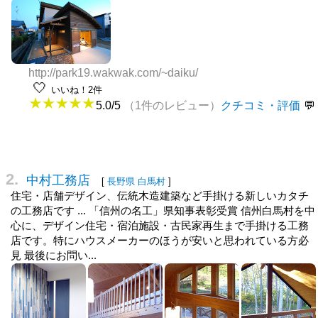
http://park19.wakwak.com/~daiku/
🤍
いいね！2件
5.0/5
（1件のレビュー）
クチコミ・評価
2.
中村工務店
[
長野県
白馬村
]
住宅・店舗デザイン、伝統木造建築など手掛ける新しいカタチ
の工務店です ... 「信州の名工」県知事表彰受賞 信州白馬村を中
心に、デザイン住宅・宿泊施設・古民家再生まで手掛ける工務
店です。特にハウスメーカーのほうが安いと思われている方必
見 最後にお問い...