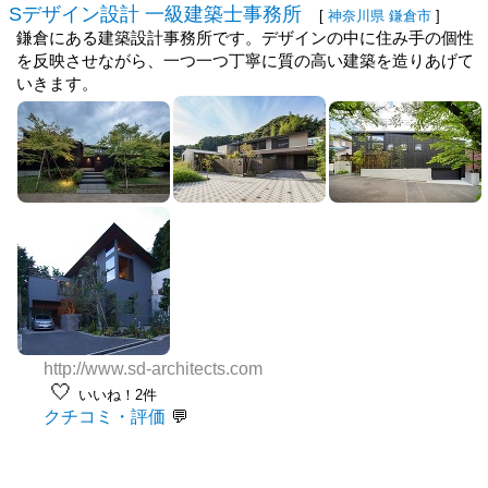
Sデザイン設計 一級建築士事務所
[
神奈川県
鎌倉市
]
鎌倉にある建築設計事務所です。デザインの中に住み手の個性
を反映させながら、一つ一つ丁寧に質の高い建築を造りあげて
いきます。
http://www.sd-architects.com
🤍
いいね！2件
クチコミ・評価