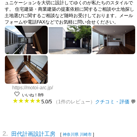
ュニケーションを大切に設計してゆくのが私たちのスタイルで
す。 住宅建築・商業建築の提案依頼に関するご相談や土地探し
土地選びに関するご相談など随時お受けしております。メール
フォームや電話FAXなどでお気軽に問い合せください。
https://motoi-arc.jp/
🤍
いいね！8件
5.0/5
（1件のレビュー）
クチコミ・評価
2.
田代計画設計工房
[
神奈川県
川崎市
]