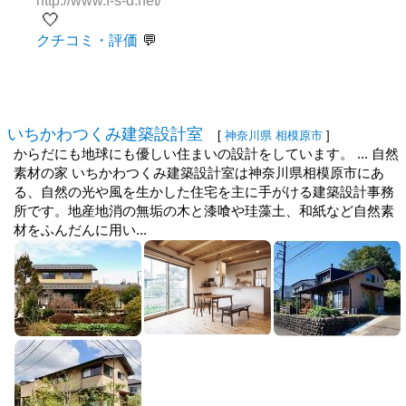
http://www.f-s-d.net/
🤍
クチコミ・評価
いちかわつくみ建築設計室
[
神奈川県
相模原市
]
からだにも地球にも優しい住まいの設計をしています。 ... 自然
素材の家 いちかわつくみ建築設計室は神奈川県相模原市にあ
る、自然の光や風を生かした住宅を主に手がける建築設計事務
所です。地産地消の無垢の木と漆喰や珪藻土、和紙など自然素
材をふんだんに用い...