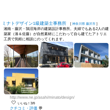
ミナトデザイン1級建築士事務所
[
神奈川県
藤沢市
]
湘南・藤沢・鵠沼海岸の建築設計事務所。夫婦でもある2人の建
築家（湊＆佐藤）が自然素材にこだわって自ら建てたアトリエ
工房で気軽に相談にのってくれます。
http://www.ne.jp/asahi/minato/design/
🤍
いいね！3件
クチコミ・評価