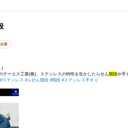
段
企業
県
]
のテーエス工業(株)。ステンレスの特性を生かしたらせん
階段
や手
。
#ステンレス
#らせん階段
#階段
#ステンレス手すり