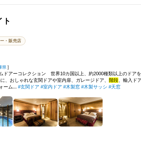
イト
ー・販売店
庫県
]
ドアーコレクション 世界10カ国以上、約2000種類以上のドア
を中心に、おしゃれな玄関ドアや室内扉、ガレージドア、
階段
、輸入ド
ーム...
#玄関ドア
#室内ドア
#木製窓
#木製サッシ
#天窓