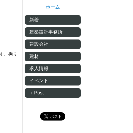
ホーム
新着
建築設計事務所
建設会社
す。拘り
建材
求人情報
イベント
＋Post