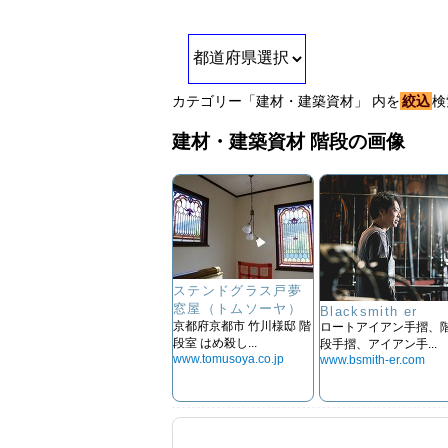
カテゴリー「建材・建築資材」 内を
絞込
検
建材・建築資材 階段の画像
ステンドグラス戸夢
窓屋（トムソーヤ）
Blacksmith er
京都府京都市 竹川様邸 階
ロートアイアン手摺、
段室 はめ殺し...
段手摺、アイアン手...
www.tomusoya.co.jp
www.bsmith-er.com