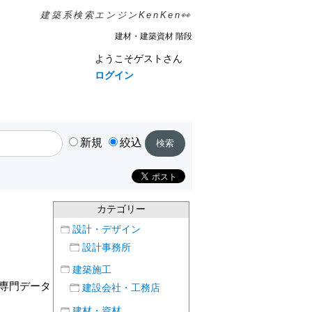
建築系検索エンジンKenKen👀
建材・建築資材 階段
ようこそゲストさん
ログイン
新規
絞込
カテゴリー
設計・デザイン
設計事務所
建築施工
築専門データ
建設会社・工務店
建材・資材