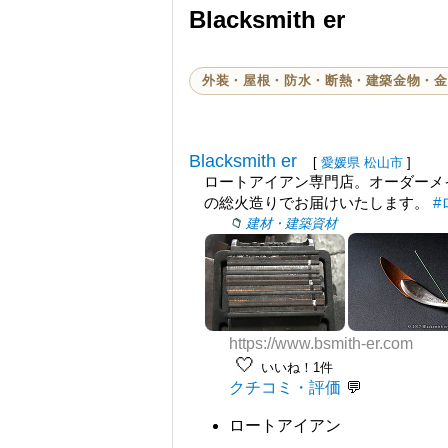
Blacksmith er
外装・屋根・防水・断熱・建築金物・金
Blacksmith er
[
愛媛県
松山市
]
ロートアイアン専門店。オーダーメ
の総火造りでお届けいたします。
#
建材・建築資材
https://www.bsmith-er.com
🤍
いいね！1件
クチコミ・評価
ロートアイアン