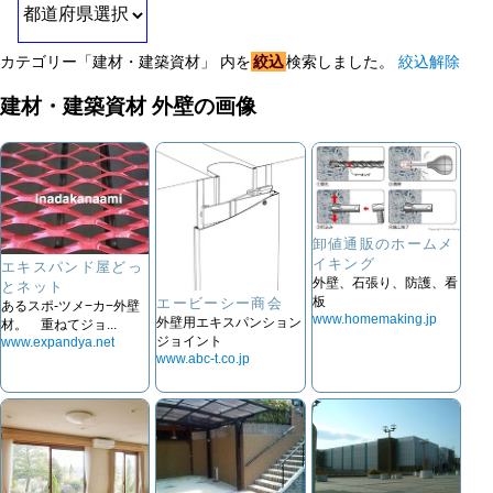
カテゴリー「建材・建築資材」 内を
絞込
検索しました。
絞込解除
建材・建築資材 外壁の画像
卸値通販のホームメ
イキング
エキスパンド屋どっ
外壁、石張り、防護、看
とネット
板
エービーシー商会
あるスポ-ツメ−カ−外壁
www.homemaking.jp
外壁用エキスパンション
材。 重ねてジョ...
ジョイント
www.expandya.net
www.abc-t.co.jp