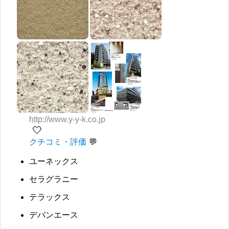
http://www.y-y-k.co.jp
🤍
クチコミ・評価
ユーネックス
セラグラニー
テラックス
デバンエース