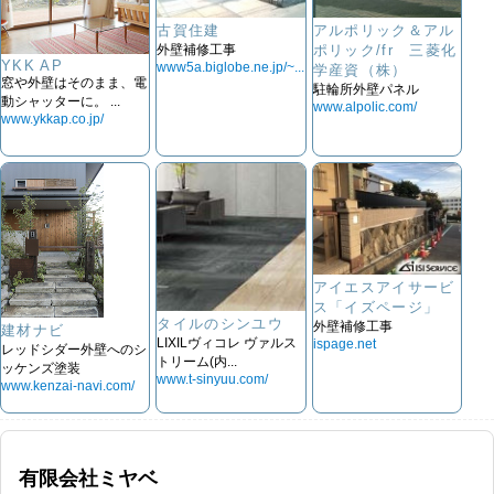
古賀住建
アルポリック＆アル
外壁補修工事
ポリック/fr 三菱化
YKK AP
www5a.biglobe.ne.jp/~...
学産資（株）
窓や外壁はそのまま、電
駐輪所外壁パネル
動シャッターに。 ...
www.alpolic.com/
www.ykkap.co.jp/
アイエスアイサービ
ス「イズページ」
タイルのシンユウ
外壁補修工事
建材ナビ
LIXILヴィコレ ヴァルス
ispage.net
レッドシダー外壁へのシ
トリーム(内...
ッケンズ塗装
www.t-sinyuu.com/
www.kenzai-navi.com/
有限会社ミヤベ