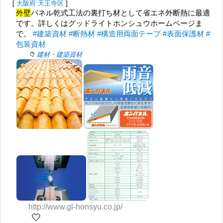
[
大阪府
天王寺区
]
外壁
パネル乾式工法の裏打ち材として省エネ外断熱に最適
です。詳しくはグッドライトホンシュウホームページま
で。
#建築資材
#断熱材
#構造用両面テープ
#表面保護材
#
包装資材
建材・建築資材
http://www.gl-honsyu.co.jp/
🤍