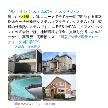
フルラインシステムのイフスジャパン
屋上から
外壁
、バルコニーまで全てを一括で断熱する建築
物総合一括外断熱システム（フルラインシステム）は、究
極の外断熱システムです。 ... EIFS JAPAN（イフスジャパ
ン）株式会社では、地球環境を保全に貢献した省エネルギ
ーかつ、高気密・高断熱シス...
#耐震
#防音
#遮音
#モール
ディング
#防蟻EPS
建材・建築資材
http://www.eifsjapan.com