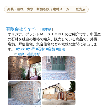
外装・屋根・防水・断熱を扱う建材メーカー・販売店
有限会社ミヤベ
[
熊本県
]
オリジナルブランドＭーＳＴＯＮＥのご紹介です。中国産
の石材を独自の規格で輸入、販売している商品で、外構、
店舗、戸建住宅、集合住宅などを素敵な空間に演出しま
す。
#外構
#外壁
#石材
#店舗
#住宅
建材・建築資材