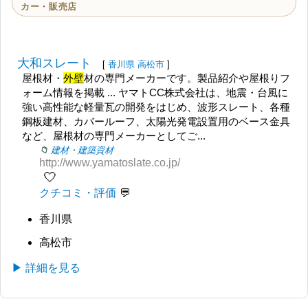
カー・販売店
大和スレート
[
香川県
高松市
]
屋根材・
外壁
材の専門メーカーです。製品紹介や屋根りフ
ォーム情報を掲載 ... ヤマトCC株式会社は、地震・台風に
強い高性能な軽量瓦の開発をはじめ、波形スレート、各種
鋼板建材、カバールーフ、太陽光発電設置用のベース金具
など、屋根材の専門メーカーとしてご...
建材・建築資材
http://www.yamatoslate.co.jp/
🤍
クチコミ・評価
香川県
高松市
▶ 詳細を見る