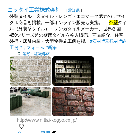
ニッタイ工業株式会社
[
愛知県
]
外装タイル・床タイル・レンガ・エコマーク認定のリサイ
クル商品を掲載。一部オンライン販売も実施。 ...
外壁
タイ
ル（外装壁タイル）・レンガタイルメーカー、世界各国
450シリーズ超の壁床タイルを輸入販売。商品紹介、住宅
外構・店舗内装・大型物件施工例を掲...
#石材
#景観材
#施
工例
#リフォーム
#新築
建材・建築資材
http://www.nittai-kogyo.co.jp/
🤍