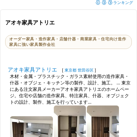
🥇🥈🥉
ランキング
アオキ家具アトリエ
オーダー家具・造作家具・店舗什器・商業家具・住宅向け造作
家具に強い家具製作会社
アオキ家具アトリエ
[
東京都
世田谷区
]
木材・金属・プラスチック・ガラス素材使用の造作家具・
什器・オブジェ・キッチン等の製作、設計、施工。 ... 東京
にある注文家具メーカーアオキ家具アトリエのホームペー
ジ。住宅や店舗の造作家具、特注家具、什器、オブジェク
トの設計、製作、施工を行っています...