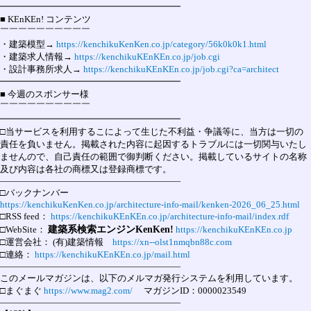
━━━━━━━━━━━━━━━━━━━━

■ KEnKEn! コンテンツ

￣￣￣￣￣￣￣￣￣￣

・建築模型→ 
https://kenchikuKenKen.co.jp/category/56k0k0k1.html
・建築求人情報→ 
https://kenchikuKEnKEn.co.jp/job.cgi
・設計事務所求人→ 
https://kenchikuKEnKEn.co.jp/job.cgi?ca=architect
━━━━━━━━━━━━━━━━━━━━

■ 今週のスポンサー様

￣￣￣￣￣￣￣￣￣￣

━━━━━━━━━━━━━━━━━━━━

□当サービスを利用するこによって生じた不利益・争議等に、当方は一切の

責任を負いません。掲載された内容に起因するトラブルには一切関与いたし

ませんので、自己責任の範囲で御判断ください。掲載しているサイトの名称

及び内容は各社の商標又は登録商標です。

――――――――――――――――――――

https://kenchikuKenKen.co.jp/architecture-info-mail/kenken-2026_06_25.html
□RSS feed： 
https://kenchikuKEnKEn.co.jp/architecture-info-mail/index.rdf
建築系検索エンジンKenKen!
□WebSite： 
https://kenchikuKEnKEn.co.jp
□運営会社： 
(有)建築情報
https://xn--olst1nmqbn88c.com
□連絡： 
https://kenchikuKEnKEn.co.jp/mail.html
――――――――――――――――――――

このメールマガジンは、以下のメルマガ発行システムを利用しています。

□まぐまぐ 
https://www.mag2.com/
 　マガジンID：0000023549

――――――――――――――――――――
