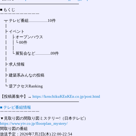
━━━━━━━━━━━━━━━━━━━━

■ もくじ

￣￣￣￣￣￣￣￣￣￣

　┳ テレビ番組.....................10件

　┃

　┣ イベント

　┃　├ オープンハウス

　┃　│ └ 00件

　┃　│

　┃　└ 展覧会など.................09件

　┃

　┣ 求人情報

　┃

　┣ 建築系みんなの投稿

　┃

　┗ 逆アクセスRanking

【投稿募集中】→ 
https://kenchikuKEnKEn.co.jp/post.html
■ テレビ番組情報
￣￣￣￣￣￣￣￣￣￣

https://www.ytv.co.jp/floorplan_mystery/
間取り図の番組

放送予定：2026年7月2日(木) 22:00-22:54
