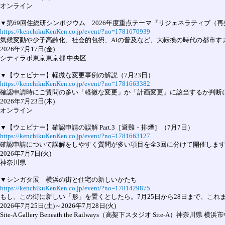
オンライン 

https://kenchikuKenKen.co.jp/event/?no=1781670939
気候変動や少子高齢化、社会的包摂、AIの普及など、大転換の時代の都市
2026年7月17日(金)

シティラボ東京東京都 中央区

https://kenchikuKenKen.co.jp/event/?no=1781663382
確認申請時にご質問の多い「軽微な変更」か「計画変更」に該当するか判断
2026年7月23日(木)

オンライン 

https://kenchikuKenKen.co.jp/event/?no=1781663127
確認申請について誤解をしやすく質問が多い項目を全3回に分けて開催します。
2026年7月7日(火)

神奈川県 

https://kenchikuKenKen.co.jp/event/?no=1781429875
もし、この街に新しい「形」を置くとしたら。7月25日から28日まで、これ
2026年7月25日(土)～2026年7月28日(火)

Site-A Gallery Beneath the Railways（高架下スタジオ Site-A）神奈川県 