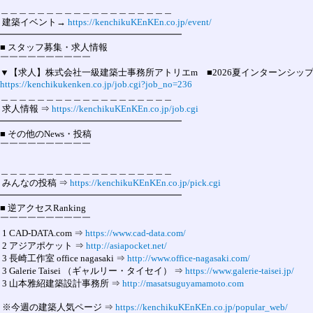
＿＿＿＿＿＿＿＿＿＿＿＿＿＿＿＿＿＿＿

 建築イベント→ 
https://kenchikuKEnKEn.co.jp/event/
━━━━━━━━━━━━━━━━━━━━

■ スタッフ募集・求人情報

￣￣￣￣￣￣￣￣￣￣

https://kenchikukenken.co.jp/job.cgi?job_no=236
＿＿＿＿＿＿＿＿＿＿＿＿＿＿＿＿＿＿＿

 求人情報 ⇒ 
https://kenchikuKEnKEn.co.jp/job.cgi
━━━━━━━━━━━━━━━━━━━━

■ その他のNews・投稿

￣￣￣￣￣￣￣￣￣￣

＿＿＿＿＿＿＿＿＿＿＿＿＿＿＿＿＿＿＿

 みんなの投稿 ⇒ 
https://kenchikuKEnKEn.co.jp/pick.cgi
━━━━━━━━━━━━━━━━━━━━

■ 逆アクセスRanking

￣￣￣￣￣￣￣￣￣￣

 1 CAD-DATA.com ⇒ 
https://www.cad-data.com/
 2 アジアポケット ⇒ 
http://asiapocket.net/
 3 長崎工作室 office nagasaki ⇒ 
http://www.office-nagasaki.com/
 3 Galerie Taisei （ギャルリー・タイセイ） ⇒ 
https://www.galerie-taisei.jp/
 3 山本雅紹
建築設計事務所
 ⇒ 
http://masatsuguyamamoto.com
 ※今週の建築人気ページ ⇒ 
https://kenchikuKEnKEn.co.jp/popular_web/