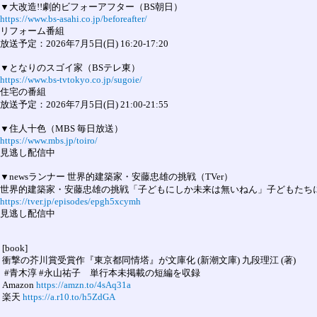
https://www.bs-asahi.co.jp/beforeafter/
リフォーム番組

放送予定：2026年7月5日(日) 16:20-17:20

https://www.bs-tvtokyo.co.jp/sugoie/
住宅の番組

放送予定：2026年7月5日(日) 21:00-21:55

https://www.mbs.jp/toiro/
見逃し配信中

▼newsランナー 世界的建築家・安藤忠雄の挑戦（TVer）

https://tver.jp/episodes/epgh5xcymh
見逃し配信中

 [book]

 衝撃の芥川賞受賞作『東京都同情塔』が文庫化 (新潮文庫) 九段理江 (著)

  #青木淳 #永山祐子　単行本未掲載の短編を収録 

 Amazon 
https://amzn.to/4sAq31a
 楽天 
https://a.r10.to/h5ZdGA