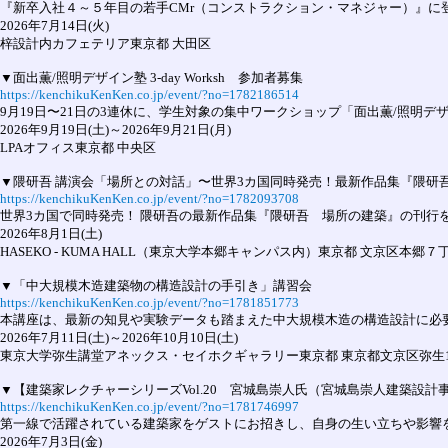
『新卒入社４～５年目の若手CMr（コンストラクション・マネジャー）』に
2026年7月14日(火)

梓設計内カフェテリア東京都 大田区

https://kenchikuKenKen.co.jp/event/?no=1782186514
9月19日〜21日の3連休に、学生対象の集中ワークショップ「面出薫/照
2026年9月19日(土)～2026年9月21日(月)

LPAオフィス東京都 中央区

https://kenchikuKenKen.co.jp/event/?no=1782093708
世界3カ国で同時発売！ 隈研吾の最新作品集『隈研吾　場所の建築』の刊行を
2026年8月1日(土)

HASEKO - KUMA HALL（東京大学本郷キャンパス内）東京都 文京区本郷７丁
https://kenchikuKenKen.co.jp/event/?no=1781851773
本講座は、最新の知見や実験データも踏まえた中大規模木造の構造設計に必
2026年7月11日(土)～2026年10月10日(土)

東京大学弥生講堂アネックス・セイホクギャラリー東京都 東京都文京区弥生1-1
▼【建築家レクチャーシリーズVol.20　宮城島崇人氏（宮城島崇人
建築設計
https://kenchikuKenKen.co.jp/event/?no=1781746997
第一線で活躍されている建築家をゲストにお招きし、自身の生い立ちや影響
2026年7月3日(金)
