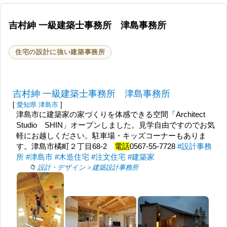
吉村紳 一級建築士事務所 津島事務所
住宅の設計に強い建築事務所
吉村紳 一級建築士事務所 津島事務所
[
愛知県
津島市
]
津島市に建築家の家づくりを体感できる空間「Architect
Studio SHIN」オープンしました。見学自由ですのでお気
軽にお越しください。駐車場・キッズコーナーもありま
す。津島市橘町２丁目68-2
電話
0567-55-7728
#設計事務
所
#津島市
#木造住宅
#注文住宅
#建築家
設計・デザイン＞建築設計事務所