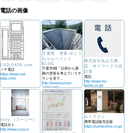
電話の画像
千葉県 塗装 ㈱こう
ちゃんペイント
株式会社丸山工務
BLOG
CAD-DATA.com
店・ＭＹワークス設
千葉市I様「以前から屋
ＩＰ電話
計室
根の塗装を考えていてチ
https://www.cad-
電話
ラシを見て...
data.com/
http://www.my-
http://www.kochan-
works.co.jp/
paint.com/
ルミテクノ
cozy.［コージー］
携帯電話販売店様
電話台１
https://lumitechno.co.jp/
http://www.cozy.cc