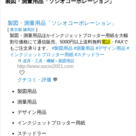
製図・測量用品「ソシオコーポレーション」
製図・測量用品「ソシオコーポレーション」
[
東京都
練馬区
]
製図・測量用品ほかインクジェットプロッター用紙を大幅
割引価格にて通信販売。5000円以上送料無料
電話
・FAXで
もご注文承ります。
#製図用品
#測量用品
#デザイン用品
#
インクジェットプロッター用紙
#ステッドラー
道具・工具・機械＞製図用品
http://www.socio2001.com
🤍
クチコミ・評価
製図用品
測量用品
デザイン用品
インクジェットプロッター用紙
ステッドラー