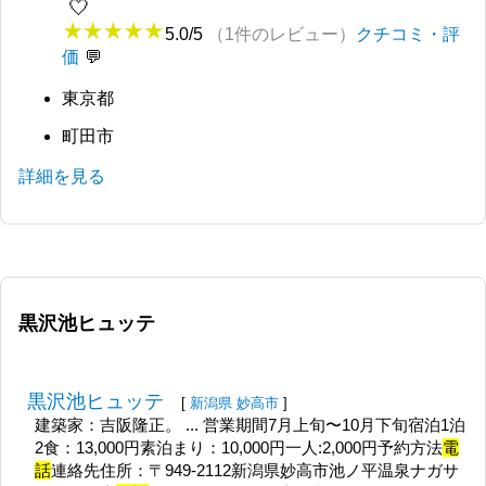
🤍
5.0/5
（1件のレビュー）
クチコミ・評
価
東京都
町田市
詳細を見る
黒沢池ヒュッテ
黒沢池ヒュッテ
[
新潟県
妙高市
]
建築家：吉阪隆正。 ... 営業期間7月上旬〜10月下旬宿泊1泊
2食：13,000円素泊まり：10,000円一人:2,000円予約方法
電
話
連絡先住所：〒949-2112新潟県妙高市池ノ平温泉ナガサ