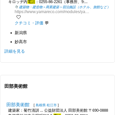
キロッヂ内
電話
：0255-86-2261（事務所、9:...
建築物・建造物＞商業建築＞宿泊施設（ホテル、旅館など）
https://www.yamareco.com/modules/yamainfo/ptinfo.php?ptid=1867
🤍
クチコミ・評価
新潟県
妙高市
詳細を見る
田部美術館
田部美術館
[
島根県
松江市
]
建築家：菊竹清訓 ... 公益財団法人 田部美術館 〒690-0888