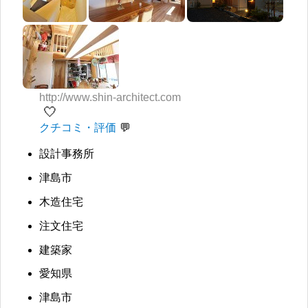
http://www.shin-architect.com
🤍
クチコミ・評価
設計事務所
津島市
木造住宅
注文住宅
建築家
愛知県
津島市