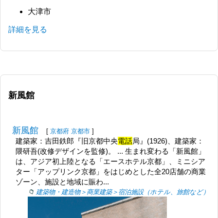
大津市
詳細を見る
新風館
新風館
[
京都府
京都市
]
建築家：吉田鉄郎『旧京都中央
電話
局』(1926)、建築家：
隈研吾(改修デザインを監修)。 ... 生まれ変わる「新風館」
は、アジア初上陸となる「エースホテル京都」、ミニシア
ター「アップリンク京都」をはじめとした全20店舗の商業
ゾーン、施設と地域に賑わ...
建築物・建造物＞商業建築＞宿泊施設（ホテル、旅館など）