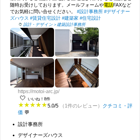
随時お受けしております。メールフォームや
電話
FAXなど
でお気軽に問い合せください。
#設計事務所
#デザイナー
ズハウス
#賃貸住宅設計
#建築家
#住宅設計
設計・デザイン＞建築設計事務所
https://motoi-arc.jp/
🤍
いいね！8件
5.0/5
（1件のレビュー）
クチコミ・評
価
設計事務所
デザイナーズハウス