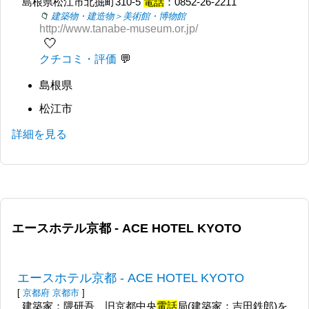
島根県松江市北掘町310-5
電話
：0852-26-2211
建築物・建造物＞美術館・博物館
http://www.tanabe-museum.or.jp/
🤍
クチコミ・評価
島根県
松江市
詳細を見る
エースホテル京都 - ACE HOTEL KYOTO
エースホテル京都 - ACE HOTEL KYOTO
[
京都府
京都市
]
建築家：隈研吾、旧京都中央
電話
局(建築家：吉田鉄郎)を