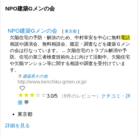
NPO建築Gメンの会
NPO建築Gメンの会
[
東京都
]
欠陥住宅の予防・解決のため、中村幸安を中心に無料
電話
相談や講演会、無料相談会、鑑定・調査などを建築Ｇメン
の会は行なっています。 ... 欠陥住宅のトラブル解消や予
防、住宅の第三者検査技術向上に向けて活動中。欠陥住宅
や欠陥マンション等に関する相談や調査を受付けていま
す。
建築系その他
http://www.kenchiku-gmen.or.jp/
🤍
3.0/5
（6件のレビュー）
クチコミ・評
価
東京都
詳細を見る