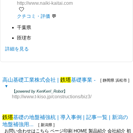
http://www.naiki-kaitai.com
🤍
クチコミ・評価
千葉県
匝瑳市
詳細を見る
高山基礎工業株式会社 |
鉄塔
基礎事業 -
[ 静岡県 浜松市 ]
▼
【
powered by KenKen!_Robot
】
http://www.t-kiso.jp/constructions/biz3/
鉄塔
基礎の地盤補強杭 | 導入事例 | 記事一覧 | 新潟の
地盤補強用...
[ 新潟県 ]
お問い合わせはこちら ページ印刷 HOME 製品紹介 会社紹介 初