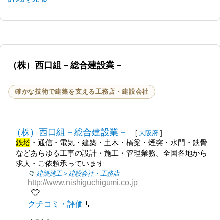
（株）西口組－総合建設業－
確かな技術で建築を支える工務店・建設会社
（株）西口組－総合建設業－
[
大阪府
]
鉄塔
・通信・電気・建築・土木・橋梁・煙突・水門・鉄骨
などあらゆる工事の設計・施工・管理業務。全国各地から
求人・ご依頼承っています
建築施工＞建設会社・工務店
http://www.nishiguchigumi.co.jp
🤍
クチコミ・評価