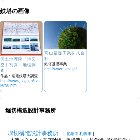
鉄塔の画像
高山基礎工業株式会
社
国土地理院「地図・
鉄塔基礎事業
空中写真・地理調
http://www.t-kiso.jp/
査」
作品：送電鉄塔大調査
http://www.gsi.go.jp/tizu-
kutyu.html
堀切構造設計事務所
堀切構造設計事務所
[
北海道
札幌市
]
木造（２ｘ４・在来軸組・混構造）・鉄骨造（軽量鉄骨・