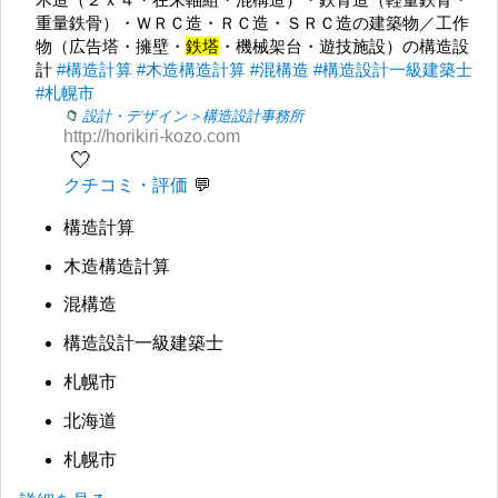
重量鉄骨）・ＷＲＣ造・ＲＣ造・ＳＲＣ造の建築物／工作
物（広告塔・擁壁・
鉄塔
・機械架台・遊技施設）の構造設
計
#構造計算
#木造構造計算
#混構造
#構造設計一級建築士
#札幌市
設計・デザイン＞構造設計事務所
http://horikiri-kozo.com
🤍
クチコミ・評価
構造計算
木造構造計算
混構造
構造設計一級建築士
札幌市
北海道
札幌市