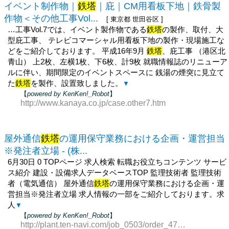
イベント制作物｜
鉄塔
｜庇｜CM用看板下地｜鉄骨製
作物＜その他工事Vol...
[ 東京都 世田谷区 ]
…工事Vol.7では、イベント製作物である
鉄塔
の製作、取付、大
型庇工事、 テレビコマーシャル用看板下地の製作・現場施工な
どをご紹介しております。 平成16年9月
鉄塔
、庇工事 （港区北
青山） 上2枚、左横1枚、下6枚、計9枚 就職情報誌のリニューア
ルに伴い、期間限定のイベントスペースに 銭湯の煙突に見立て
た
鉄塔
を製作、設置致しました。
▼
【
powered by KenKen!_Robot
】
http://www.kanaya.co.jp/case.other7.htm
屋外通信
鉄塔
の運用保守業務における企画・運営担当
※発注者立場 - (株...
6月30日 0 TOPページ 求人検索 転職お役立ちコンテンツ サービ
ス紹介 建設・設備求人データベースTOP 監理技術者 監理技術
者（電気通信） 屋外通信
鉄塔
の運用保守業務における企画・運
営担当※発注者立場 求人情報の一部をご紹介しております。求
人
▼
【
powered by KenKen!_Robot
】
http://plant.ten-navi.com/job_0503/order_476326.php