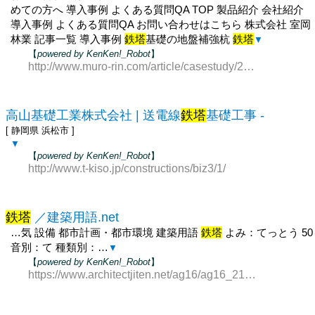
めての方へ 導入事例 よくある質問QA TOP 製品紹介 会社紹介
導入事例 よくある質問QA お問い合わせはこちら 株式会社 室岡
林業 記事一覧 導入事例
鉄塔
基礎の地盤補強杭
鉄塔
▼
【
powered by KenKen!_Robot
】
http://www.muro-rin.com/article/casestudy/20071105-134/
高山基礎工業株式会社 | 送電線
鉄塔
基礎工事 -
[ 静岡県 浜松市 ]
▼
【
powered by KenKen!_Robot
】
http://www.t-kiso.jp/constructions/biz3/1/
鉄塔
／建築用語.net
…気 設備 都市計画・都市環境 建築用語
鉄塔
よみ：てっとう 50
音別：て 種類別：…
▼
【
powered by KenKen!_Robot
】
https://www.architectjiten.net/ag16/ag16_2162.html