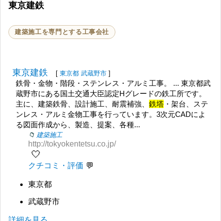
東京建鉄
建築施工を専門とする工事会社
東京建鉄
[
東京都
武蔵野市
]
鉄骨・金物・階段・ステンレス・アルミ工事。 ... 東京都武
蔵野市にある国土交通大臣認定Hグレードの鉄工所です。
主に、建築鉄骨、設計施工、耐震補強、
鉄塔
・架台、ステ
ンレス・アルミ金物工事を行っています。3次元CADによ
る図面作成から、製造、提案、各種...
建築施工
http://tokyokentetsu.co.jp/
🤍
クチコミ・評価
東京都
武蔵野市
詳細を見る