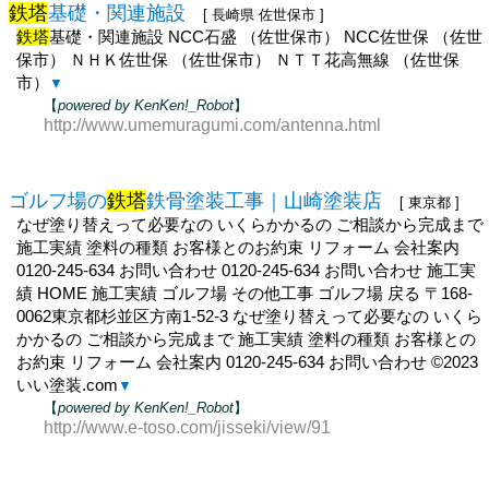
鉄塔
基礎・関連施設
[ 長崎県 佐世保市 ]
鉄塔
基礎・関連施設 NCC石盛 （佐世保市） NCC佐世保 （佐世
保市） ＮＨＫ佐世保 （佐世保市） ＮＴＴ花高無線 （佐世保
市）
▼
【
powered by KenKen!_Robot
】
http://www.umemuragumi.com/antenna.html
ゴルフ場の
鉄塔
鉄骨塗装工事｜山崎塗装店
[ 東京都 ]
なぜ塗り替えって必要なの いくらかかるの ご相談から完成まで
施工実績 塗料の種類 お客様とのお約束 リフォーム 会社案内
0120-245-634 お問い合わせ 0120-245-634 お問い合わせ 施工実
績 HOME 施工実績 ゴルフ場 その他工事 ゴルフ場 戻る 〒168-
0062東京都杉並区方南1-52-3 なぜ塗り替えって必要なの いくら
かかるの ご相談から完成まで 施工実績 塗料の種類 お客様との
お約束 リフォーム 会社案内 0120-245-634 お問い合わせ ©2023
いい塗装.com
▼
【
powered by KenKen!_Robot
】
http://www.e-toso.com/jisseki/view/91