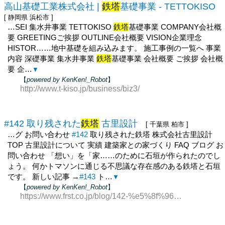
高山基礎工業株式会社 |
鉄塔
基礎事業 - TETTOKISO
[ 静岡県 浜松市 ]
…SEI 集水井事業 TETTOKISO
鉄塔
基礎事業 COMPANY会社概
要 GREETINGご挨拶 OUTLINE会社概要 VISION企業理念
HISTOR……地中基礎を組み込みます。 施工事例の一覧へ 事業
内容 深礎事業 集水井事業
鉄塔
基礎事業 会社概要 ご挨拶 会社概
要 企…
▼
【
powered by KenKen!_Robot
】
http://www.t-kiso.jp/business/biz3/
#142 取り残された
鉄塔
古里設計
[ 千葉県 柏市 ]
…グ お問い合わせ
#142
取り残された鉄塔 株式会社古里設計
TOP 古里設計について 実績 建築家との家づくり FAQ ブログ お
問い合わせ 「想い」を「家……のために石垣が作られたのでし
ょう。 何かトマソンに通じる不思議な存在感のある鉄塔と石垣
です。 新しい記事 →
#143
ト…
▼
【
powered by KenKen!_Robot
】
https://www.frst.co.jp/blog/142-%e5%8f%96%e3%82%8a%e6%ae%8b%e3%81%95%e3%82%8c%e3%81%9f%e9%89%84%e5%a1%94/