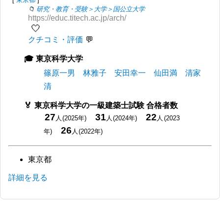
研究・教育・受験＞大学＞国公立大学
https://educ.titech.ac.jp/arch/
🤍
クチコミ・評価
東京科学大学
篠原一男
林雅子
安田幸一
仙田満
清家
清
東京科学大学の一級建築士試験 合格者数
27
31
22
人
(2025年)
人
(2024年)
人
(2023
26
年)
人
(2022年)
東京都
詳細を見る