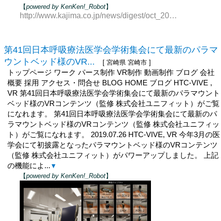
【
powered by KenKen!_Robot
】
http://www.kajima.co.jp/news/digest/oct_2022/cover_photo/index.html
第41回日本呼吸療法医学会学術集会にて最新のパラマ
ウントベッド様のVR...
[ 宮崎県 宮崎市 ]
トップページ ワーク パース制作 VR制作 動画制作 ブログ 会社
概要 採用 アクセス・問合せ BLOG HOME ブログ HTC-VIVE ,
VR 第41回日本呼吸療法医学会学術集会にて最新のパラマウント
ベッド様のVRコンテンツ（監修 株式会社ユニフィット）がご覧
になれます。 第41回日本呼吸療法医学会学術集会にて最新のパ
ラマウントベッド様のVRコンテンツ（監修 株式会社ユニフィッ
ト）がご覧になれます。 2019.07.26 HTC-VIVE, VR 今年3月の医
学会にて初披露となったパラマウントベッド様のVRコンテンツ
（監修 株式会社ユニフィット）がパワーアップしました。 上記
の機能によ...
▼
【
powered by KenKen!_Robot
】