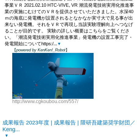
事業ＶＲ 2021.02.10 HTC-VIVE, VR 潮流発電技術実用化推進事
業の実施にむけてのＶＲを提供させていただきました。水深40
ｍの海底に発電機が設置されるとなかなか実寸大で見る事が出
来ない発電機。それをＶＲで再現し当該実験理解向上へつなげ
ることが目的です。 実験の詳しい概要はこちらをご覧くださ
い。「潮流発電技術実用化推進事業」発電機の設置工事完了・
発電開始についてhttps:/...
▼
【
powered by KenKen!_Robot
】
http://www.cgkoubou.com/557/
成果報告 2023年度 | 成果報告 | 隈研吾建築奨学財団／
Keng...
▼