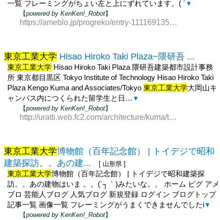
一覧 フレーミングがちょい左と上にずれています。( ´
▼
【
powered by KenKen!_Robot
】
https://ameblo.jp/progreko/entry-11116913500.html
東京工業大学
Hisao Hiroko Taki Plaza−隈研吾 ...
東京工業大学
Hisao Hiroko Taki Plaza 隈研吾建築都市設計事務
所 東京都目黒区 Tokyo Institute of Technology Hisao Hiroko Taki
Plaza Kengo Kuma and Associates/Tokyo
東京工業大学
大岡山キ
ャンパス内につくられた留学生と日…
▼
【
powered by KenKen!_Robot
】
http://uratti.web.fc2.com/architecture/kuma/takiplaza.html
東京工業大学
博物館（百年記念館） | トイデジで昭和
建築探訪。。あの建...
[ 山形県 ]
東京工業大学
博物館（百年記念館） | トイデジで昭和建築探
訪。。あの建物はいま 。。(´┐｀)みたいな。。 ホーム ピグ アメ
ブロ 芸能人ブログ 人気ブログ 新規登録 ログイン ブログトップ
記事一覧 画像一覧 フレーミングがうまくできませんでしたi
▼
【
powered by KenKen!_Robot
】