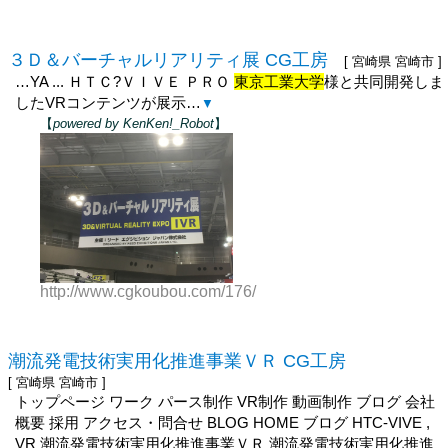
３Ｄ＆バーチャルリアリティ展 CG工房
[ 宮崎県 宮崎市 ]
…YA ... ＨＴＣ?ＶＩＶＥ ＰＲＯ
東京工業大学
様と共同開発しま
したVRコンテンツが展示…
▼
【
powered by KenKen!_Robot
】
http://www.cgkoubou.com/176/
潮流発電技術実用化推進事業ＶＲ CG工房
[ 宮崎県 宮崎市 ]
トップページ ワーク パース制作 VR制作 動画制作 ブログ 会社
概要 採用 アクセス・問合せ BLOG HOME ブログ HTC-VIVE ,
VR 潮流発電技術実用化推進事業ＶＲ 潮流発電技術実用化推進