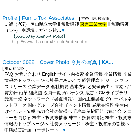
Profile | Fumio Toki Associates
[ 神奈川県 横浜市 ]
…師（-’07） 岡山県立大学非常勤講師
東京工業大学
非常勤講師
（’14-） 商環境デザイン賞…
▼
【
powered by KenKen!_Robot
】
http://www.ft-a.com/Profile/index.html
October 2022：Cover Photo 今月の写真 | KA...
[ 東京都 港区 ]
FAQ お問い合わせ English サイト内検索 企業情報 企業情報 企業
情報のトップページへ 社長ごあいさつ 経営理念 ビジョン プレ
スリリース 企業データ 会社概要 基本方針と安全衛生・環境・品
質方針 沿革 組織図 役員一覧 ガバナンス 広告・CMライブラリ
受賞一覧 ネットワーク（拠点情報） 国内主要拠点 グローバルネ
ットワーク 国内グループ会社 イベント情報 展示会情報 学生向
けイベント情報 協力会社の皆様へ 鹿島事業協同組合連合会 メニ
ューを閉じる 株主・投資家情報 株主・投資家情報 株主・投資家
情報のトップページへ 社長メッセージ：株主・投資家の皆様へ
中期経営計画 コーポレート...
▼