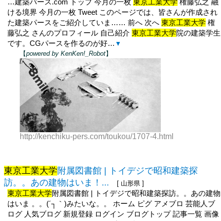
…建築パース.com トップ 今月の一枚
東京工業大学
権藤弘之 融
ける境界 今月の一枚 Tweet このページでは、皆さんが作成され
た建築パースをご紹介していま…… 前へ 次へ
東京工業大学
権
藤弘之 さんのプロフィール 自己紹介
東京工業大学
院の建築学生
です。CGパースを作るのが好…
▼
【
powered by KenKen!_Robot
】
http://kenchiku-pers.com/toukou/1707-4.html
東京工業大学
附属図書館 | トイデジで昭和建築探
訪。。あの建物はいま！...
[ 山形県 ]
東京工業大学
附属図書館 | トイデジで昭和建築探訪。。あの建物
はいま 。。(´┐｀)みたいな。。 ホーム ピグ アメブロ 芸能人ブ
ログ 人気ブログ 新規登録 ログイン ブログトップ 記事一覧 画像