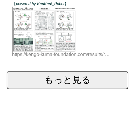
【
powered by KenKen!_Robot
】
https://kengo-kuma-foundation.com/results/results-2023/
もっと見る