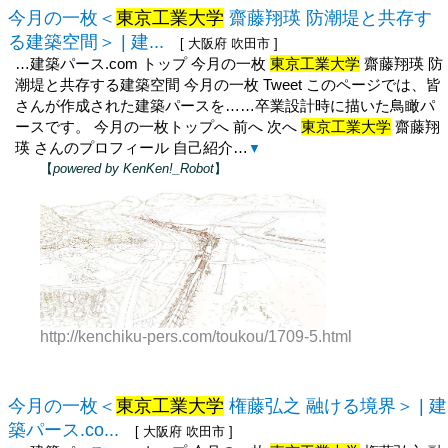
今月の一枚＜
東京工業大学
齋藤翔瑛 防潮堤と共存す
る建築空間＞ | 建...
[ 大阪府 吹田市 ]
…建築パース.com トップ 今月の一枚
東京工業大学
齋藤翔瑛 防
潮堤と共存する建築空間 今月の一枚 Tweet このページでは、皆
さんが作成された建築パースを……卒業設計時に描いた鳥瞰パ
ースです。 今月の一枚トップへ 前へ 次へ
東京工業大学
齋藤翔
瑛 さんのプロフィール 自己紹介…
▼
【
powered by KenKen!_Robot
】
http://kenchiku-pers.com/toukou/1709-5.html
今月の一枚＜
東京工業大学
権藤弘之 融ける境界＞ | 建
築パース.co...
[ 大阪府 吹田市 ]