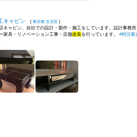
工キャビン
[
東京都
文京区
]
店キャビン。自社での設計・製作・施工をしています。設計事務所
ー家具・リノベーション工事・店舗
改装
を行っています。
#特注家