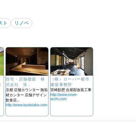
スト
リノベ
住宅・店舗建築「株
（株）ローバー都市
様
式会社 洛」
建築事務所
京都 店舗カウンター 無垢
宮崎飫肥 合屋邸改装工事
http://www.rover-
材カンター 店舗デザイン
archi.com
飲食店...
http://www.kyotolabo.com