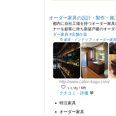
オーダー家具の設計・製作・施
都内に自社工場を持つオーダー家具
ナーを顧客に持ち新築戸建のオーダ
ダー家具
#店舗什器
家具・インテリア＞オーダー家具
http://www.cabin-kagu.com/
🤍
いいね！6件
クチコミ・評価
特注家具
オーダー家具