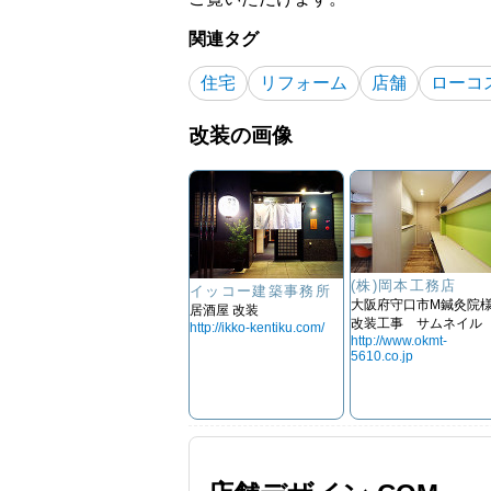
関連タグ
住宅
リフォーム
店舗
ローコ
改装の画像
(株)岡本工務店
イッコー建築事務所
大阪府守口市M鍼灸院
居酒屋 改装
改装工事 サムネイル
http://ikko-kentiku.com/
http://www.okmt-
5610.co.jp