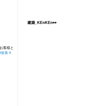
建築_KEnKEn👀
お客様と
#改装
#