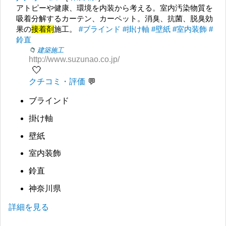
アトピーや健康、環境を内装から考える。室内汚染物質を
吸着分解するカーテン、カーペット。消臭、抗菌、脱臭効
果の
接着剤
施工。
#ブラインド
#掛け軸
#壁紙
#室内装飾
#
鈴直
建築施工
http://www.suzunao.co.jp/
🤍
クチコミ・評価
ブラインド
掛け軸
壁紙
室内装飾
鈴直
神奈川県
詳細を見る