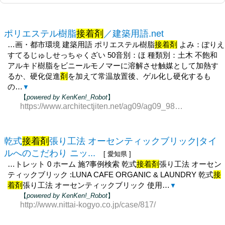
ポリエステル樹脂
接着剤
／建築用語.net
…画・都市環境 建築用語 ポリエステル樹脂
接着剤
よみ：ぽりえ
すてるじゅしせっちゃくざい 50音別：ほ 種類別：土木 不飽和
アルキド樹脂をビニールモノマーに溶解させ触媒として加熱す
るか、硬化促進
剤
を加えて常温放置後、ゲル化し硬化するも
の…
▼
【
powered by KenKen!_Robot
】
https://www.architectjiten.net/ag09/ag09_981.html
乾式
接着剤
張り工法 オーセンティックブリック|タイ
ルへのこだわり ニッ...
[ 愛知県 ]
…トレット 0 ホーム 施?事例検索 乾式
接着剤
張り工法 オーセン
ティックブリック :LUNA CAFE ORGANIC & LAUNDRY 乾式
接
着剤
張り工法 オーセンティックブリック 使用…
▼
【
powered by KenKen!_Robot
】
http://www.nittai-kogyo.co.jp/case/817/