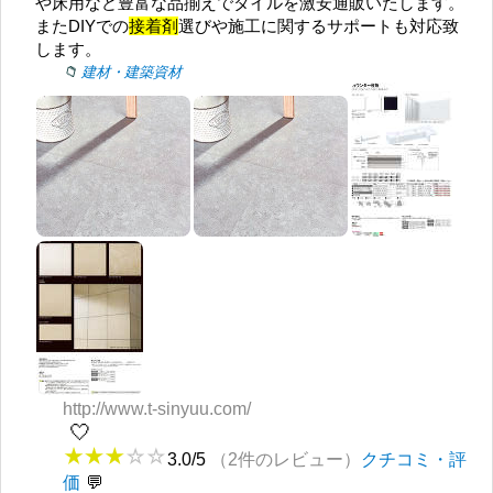
や床用など豊富な品揃えでタイルを激安通販いたします。
またDIYでの
接着剤
選びや施工に関するサポートも対応致
します。
建材・建築資材
http://www.t-sinyuu.com/
🤍
3.0/5
（2件のレビュー）
クチコミ・評
価