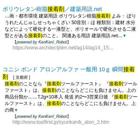
ポリウレタン樹脂
接着剤
／建築用語.net
…画・都市環境 建築用語 ポリウレタン樹脂
接着剤
よみ： ぽり
うれたんじゅしせっちゃくざい 50音別：ほ 種類別：建材 水分
などによって硬化する一液型と、ポリオールで硬化させる二液
型とがある
接着剤
のこと。 関連ある用語 建築用語.net…
▼
【
powered by KenKen!_Robot
】
https://www.architectjiten.net/ag14/ag14_1504.html
コニシ ボンド アロンアルファ 一般用 10ｇ 瞬間
接着
剤
[ 京都府 ]
接着剤
のことなら『
接着剤
ツールファースト』 『
接着剤
ツール
ファースト』は、
接着剤
のことならどこにも負けません。上の
商品分類か……T.2g×10本入 発送 約2〜3営業日後 『
接着剤
ツー
ルファースト』は、
接着剤
のことならどこにも負けません。上
の商
▼
【
powered by KenKen!_Robot
】
http://www.toolfirst.jp/syunkan/k_alon_2.htm