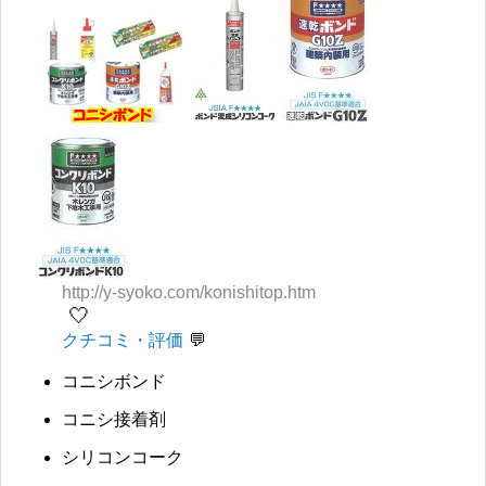
http://y-syoko.com/konishitop.htm
🤍
クチコミ・評価
コニシボンド
コニシ接着剤
シリコンコーク