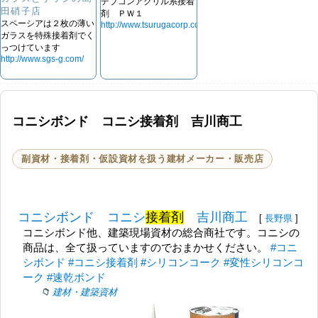
デブコンアクリル系接着
田硝子店
剤 ＰＷ１
スペーシアは２枚の薄い
http://www.tsurugacorp.co.jp
ガラスを特殊接着剤でく
っつけています
http://www.sgs-g.com/
コニシボンド コニシ接着剤 吉川商工
副資材・接着剤・仮設資材を扱う建材メーカー・販売店
コニシボンド コニシ
接着剤
吉川商工
[
長野県
]
コニシボンド他、建築現場資材の総合商社です。コニシの
商品は、全て扱っていますのでおまかせください。
#コニ
シボンド
#コニシ接着剤
#シリコンコーク
#変性シリコンコ
ーク
#速乾ボンド
建材・建築資材