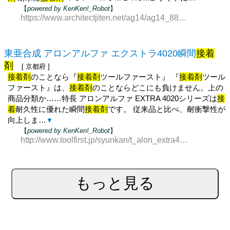
【
powered by KenKen!_Robot
】
https://www.architectjiten.net/ag14/ag14_885.html
東亜合成 アロンアルファ エクストラ4020瞬間
接着
剤
[ 京都府 ]
接着剤
のことなら『
接着剤
ツールファースト』 『
接着剤
ツール
ファースト』は、
接着剤
のことならどこにも負けません。上の
商品分類か……特長 アロンアルファ EXTRA 4020シリーズは
接
着
耐久性に優れた瞬間
接着剤
です。 従来品と比べ、耐衝撃性が
向上しま…
▼
【
powered by KenKen!_Robot
】
http://www.toolfirst.jp/syunkan/t_alon_extra4020.htm
もっと見る