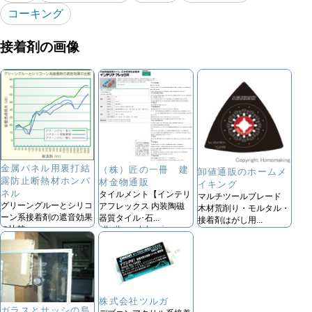
コーキング
接着剤の画像
金属パネル用裏打結
（株）匠の一冊 建
卸値通販のホームメ
露防止断熱材ホンパ
材金物通販
イキング
ネル
タイルメント【インテリ
マルチツールブレード
グリーングルーとシリコ
アフレックス 内装陶磁
木材荒削り・モルタル・
ーン系接着剤の遮音効果
器質タイル･石...
接着剤はがし用...
http://www.takumi-
の比較
http://www.homemaking.jp
probook.jp/
http://www.gl-
honsyu.co.jp/
株式会社ツルガ
ガラスとサッシの島