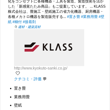
化をコンセプトに各種機器・工具を製造。製造技術を活か
した「新感覚たたみ商品」もご提案しています。 ... KLASS
株式会社は、畳施工・壁紙施工の省力化機器、厨房機器・
各種メカトロ機器を製造販売する...
#置き畳
#業務用畳
#壁
紙
#糊付
#接着剤
建材・建築資材
http://www.kyokuto-sanki.co.jp/
🤍
クチコミ・評価
置き畳
業務用畳
壁紙