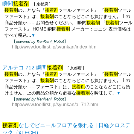
瞬間
接着剤
[ 京都府 ]
接着剤
のことなら『
接着剤
ツールファースト』 『
接着剤
ツール
ファースト』は、
接着剤
のことならどこにも負けません。上の
商品分類か……お問合せください。 瞬間
接着剤
『
接着剤
ツール
ファースト』 HOME 瞬間
接着剤
メーカー：コニシ 表示価格は
すべて税込…
▼
【
powered by KenKen!_Robot
】
http://www.toolfirst.jp/syunkan/index.htm
アルテコ 712 瞬間
接着剤
[ 京都府 ]
接着剤
のことなら『
接着剤
ツールファースト』 『
接着剤
ツール
ファースト』は、
接着剤
のことならどこにも負けません。上の
商品分類か……ファースト』は、
接着剤
のことならどこにも負
けません。上の商品分類から必要な
接着剤
を吟味して、
▼
【
powered by KenKen!_Robot
】
http://www.toolfirst.jp/syunkan/a_712.htm
接着剤
なしでビニールフロアを張れる | 日経クロステ
ック（xTECH）