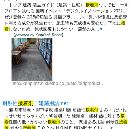
…トップ 建築 製品ガイド（建築・住宅）
接着剤
なしでビニール
フロアを張れる 無料イベント「デジタルイノベーション2022」
ぜひ登録を 2/15締切迫る 月額プラ……い。臭いや環境に悪影響
を与える成分が発生せず、施工時も完成後も安心だ。下地に
接
着
しないため、原状回復もしやすい。店舗の入…
▼
【
powered by KenKen!_Robot
】
http://kenplatz.nikkeibp.co.jp/atcl/bldproduct/14/675669/062700484/
耐熱性
接着剤
／建築用語.net
…備 都市計画・都市環境 建築用語 耐熱性
接着剤
よみ： たいね
つせいせっちゃくざい 50音別：た 種類別：建材 熱に対する
接
着
性能の低下が小さい
接着剤
のこと。 関連ある用語 耐候性
接着
剤
耐水性
接着剤
ＴＯＰへ ＨＯＭＥ HOME サイトに…
▼