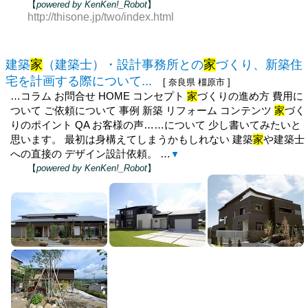
【
powered by KenKen!_Robot
】
http://thisone.jp/two/index.html
建築
家
（建築士）・設計事務所との
家
づくり、新築住
宅を計画する際について...
[ 奈良県 橿原市 ]
…コラム お問合せ HOME コンセプト
家
づくりの進め方 費用に
ついて ご依頼について 事例 新築 リフォーム コンテンツ
家
づく
りのポイント QA お客様の声……について 少し書いてみたいと
思います。 最初は身構えてしまうかもしれない 建築
家
や建築士
への直接の デザイン設計依頼。 …
▼
【
powered by KenKen!_Robot
】