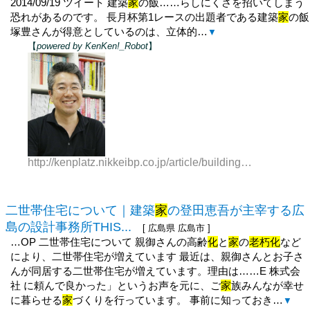
2014/09/19 ツイート 建築
家
の飯……らしにくさを招いてしまう
恐れがあるのです。 長月杯第1レースの出題者である建築
家
の飯
塚豊さんが得意としているのは、立体的…
▼
【
powered by KenKen!_Robot
】
http://kenplatz.nikkeibp.co.jp/article/building/news/20140917/677369/
二世帯住宅について｜建築
家
の登田恵吾が主宰する広
島の設計事務所THIS...
[ 広島県 広島市 ]
…OP 二世帯住宅について 親御さんの高齢
化
と
家
の
老朽化
など
により、二世帯住宅が増えています 最近は、親御さんとお子さ
んが同居する二世帯住宅が増えています。理由は……E 株式会
社 に頼んで良かった」というお声を元に、ご
家
族みんなが幸せ
に暮らせる
家
づくりを行っています。 事前に知っておき…
▼