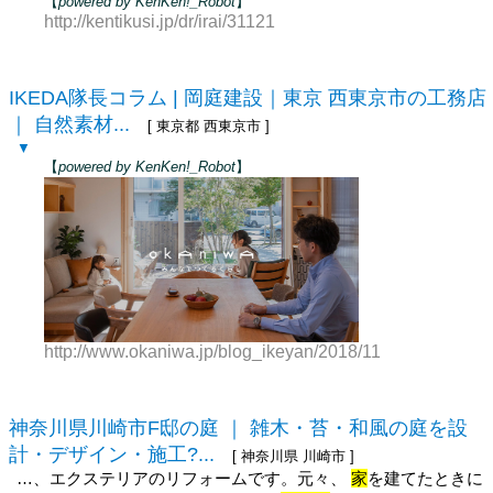
【
powered by KenKen!_Robot
】
http://kentikusi.jp/dr/irai/31121
IKEDA隊長コラム | 岡庭建設｜東京 西東京市の工務店
｜ 自然素材...
[ 東京都 西東京市 ]
▼
【
powered by KenKen!_Robot
】
http://www.okaniwa.jp/blog_ikeyan/2018/11
神奈川県川崎市F邸の庭 ｜ 雑木・苔・和風の庭を設
計・デザイン・施工?...
[ 神奈川県 川崎市 ]
…、エクステリアのリフォームです。元々、
家
を建てたときに