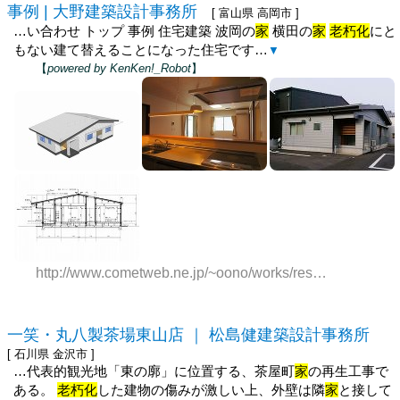
事例 | 大野建築設計事務所
[ 富山県 高岡市 ]
…い合わせ トップ 事例 住宅建築 波岡の
家
横田の
家
老朽化
にと
もない建て替えることになった住宅です…
▼
【
powered by KenKen!_Robot
】
http://www.cometweb.ne.jp/~oono/works/residential/a37/index.html
一笑・丸八製茶場東山店 ｜ 松島健建築設計事務所
[ 石川県 金沢市 ]
…代表的観光地「東の廓」に位置する、茶屋町
家
の再生工事で
ある。
老朽化
した建物の傷みが激しい上、外壁は隣
家
と接して