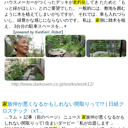
ハウスメーカーがつくったデッキが
老朽化
してき たためと「も
っと緑がほしい」とのご要望でした。 一般的には、敷地を囲む
ように木を植えてしまいがちですが、 それでは、車も入れづら
いし、緑豊かな感じにならないのです。 私は、
家
側に雑木を植
え、 3台分の駐車スペースを…
▼
【
powered by KenKen!_Robot
】
http://www.daikouen.co.jp/works/work12/
家
族仲が悪くなるかもしれない間取りって!? | 日経ク
ロステック（xT...
…ラム ＞ 記事（前のページ） ニュース
家
族仲が悪くなるかも
しれない間取りって! 住まいダービー「私が出題します 」