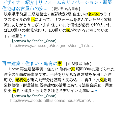
デザイナー紹介 | リフォーム＆リノベーション・新築
住宅は名古屋市の安...
[ 愛知県 名古屋市 ]
岐阜県庁前店 二級建築士 / 色彩検定2級 住まいの
老朽化
やライ
フスタイルの変
化
によって、リフォームを選んでいただく皆様
誠にありがとうございます 住まいには個性が必要で100人いれ
ば100通りの生活があり、100通りの
家
ができると考えていま
す。理想と
▼
【
powered by KenKen!_Robot
】
http://www.yasue.co.jp/designers/dsnr_17.html
再生建築・住まい・亀有の
家
[ 山梨県 塩山市 ]
… Home 再生建築事例：住まい 亀有の
家
昭和38年に建てられた
住宅の全面改修事例です。当時ありがちな新建材を多用した住
宅で、
老朽化
が進んだ部分は基礎の沈み込……再生・文
化
財建
造物修復・耐震補強 既存建物の活用にあたり法適合調査・用途
変更
家
具・建具・照明等各種意匠デザイン お問い…
▼
【
powered by KenKen!_Robot
】
http://www.alcedo-atthis.com/s-house/kame/kame.html