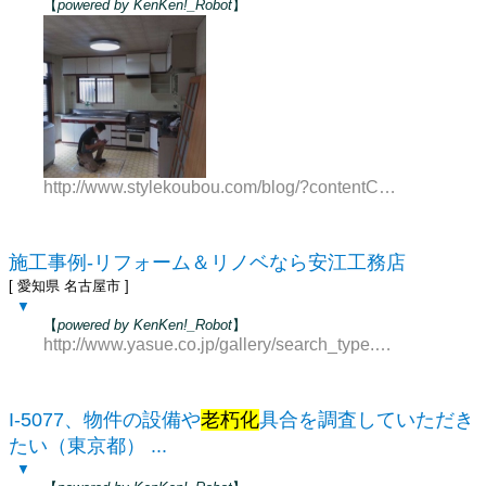
【
powered by KenKen!_Robot
】
http://www.stylekoubou.com/blog/?contentCode=2013
施工事例-リフォーム＆リノベなら安江工務店
[ 愛知県 名古屋市 ]
▼
【
powered by KenKen!_Robot
】
http://www.yasue.co.jp/gallery/search_type.php?t=21
I-5077、物件の設備や
老朽化
具合を調査していただき
たい（東京都） ...
▼