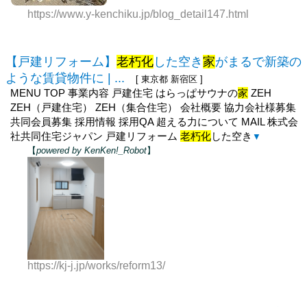
https://www.y-kenchiku.jp/blog_detail147.html
【戸建リフォーム】
老朽化
した空き
家
がまるで新築の
ような賃貸物件に | ...
[ 東京都 新宿区 ]
MENU TOP 事業内容 戸建住宅 はらっぱサウナの
家
ZEH
ZEH（戸建住宅） ZEH（集合住宅） 会社概要 協力会社様募集
共同会員募集 採用情報 採用QA 超える力について MAIL 株式会
社共同住宅ジャパン 戸建リフォーム
老朽化
した空き
▼
【
powered by KenKen!_Robot
】
https://kj-j.jp/works/reform13/