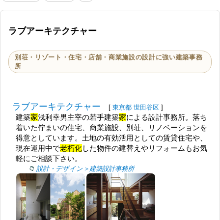
ラブアーキテクチャー
別荘・リゾート・住宅・店舗・商業施設の設計に強い建築事務
所
ラブアーキテクチャー
[
東京都
世田谷区
]
建築
家
浅利幸男主宰の若手建築
家
による設計事務所。落ち
着いた佇まいの住宅、商業施設、別荘、リノベーションを
得意としています。土地の有効活用としての賃貸住宅や、
現在運用中で
老朽化
した物件の建替えやリフォームもお気
軽にご相談下さい。
設計・デザイン＞建築設計事務所