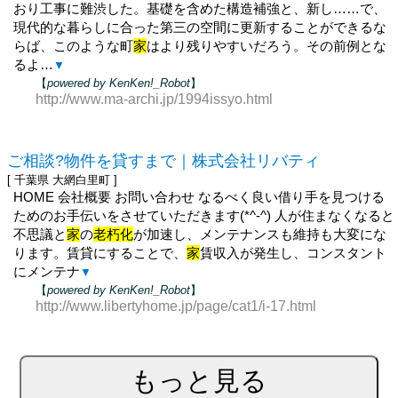
おり工事に難渋した。基礎を含めた構造補強と、新し……で、
現代的な暮らしに合った第三の空間に更新することができるな
らば、このような町
家
はより残りやすいだろう。その前例とな
るよ…
▼
【
powered by KenKen!_Robot
】
http://www.ma-archi.jp/1994issyo.html
ご相談?物件を貸すまで｜株式会社リバティ
[ 千葉県 大網白里町 ]
HOME 会社概要 お問い合わせ なるべく良い借り手を見つける
ためのお手伝いをさせていただきます(*^-^) 人が住まなくなると
不思議と
家
の
老朽化
が加速し、メンテナンスも維持も大変にな
ります。賃貸にすることで、
家
賃収入が発生し、コンスタント
にメンテナ
▼
【
powered by KenKen!_Robot
】
http://www.libertyhome.jp/page/cat1/i-17.html
もっと見る