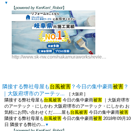
▼
【
powered by KenKen!_Robot
】
http://www.sk-nw.com/nakamuraworks/review__detail.php?id=953
隣接する弊社母屋も
台風被害
？今日の集中豪雨
被害
？
｜大阪府堺市のアーテッ...
[ 大阪府 ]
隣接する弊社母屋も
台風被害
今日の集中豪雨
被害
｜大阪府堺市
のアーテック・にしかわ 大阪府堺市のアーテック・にしかわ お
気軽にお問い合わせくだ……屋も
台風被害
今日の集中豪雨
被害
隣接する弊社母屋も
台風被害
今日の集中豪雨
被害
2018年09月10
日 隣接する弊社の…
▼
【
powered by KenKen!_Robot
】