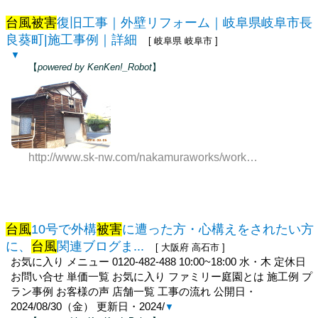
台風被害
復旧工事｜外壁リフォーム｜岐阜県岐阜市長
良葵町|施工事例｜詳細
[ 岐阜県 岐阜市 ]
▼
【
powered by KenKen!_Robot
】
http://www.sk-nw.com/nakamuraworks/works__detail.php?id=1064
台風
10号で外構
被害
に遭った方・心構えをされたい方
に、
台風
関連ブログま...
[ 大阪府 高石市 ]
お気に入り メニュー 0120-482-488 10:00~18:00 水・木 定休日
お問い合せ 単価一覧 お気に入り ファミリー庭園とは 施工例 プ
ラン事例 お客様の声 店舗一覧 工事の流れ 公開日・
2024/08/30（金） 更新日・2024/
▼