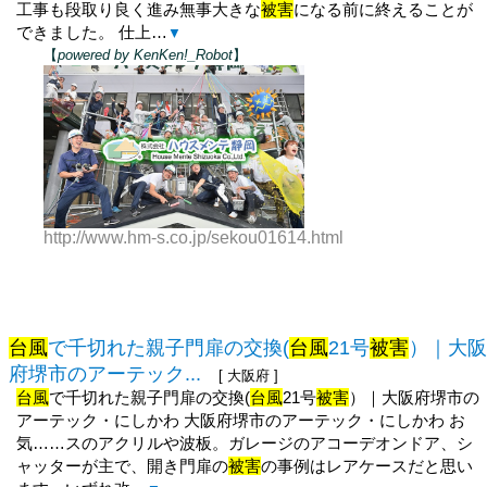
工事も段取り良く進み無事大きな
被害
になる前に終えることが
できました。 仕上…
▼
【
powered by KenKen!_Robot
】
http://www.hm-s.co.jp/sekou01614.html
台風
で千切れた親子門扉の交換(
台風
21号
被害
）｜大阪
府堺市のアーテック...
[ 大阪府 ]
台風
で千切れた親子門扉の交換(
台風
21号
被害
）｜大阪府堺市の
アーテック・にしかわ 大阪府堺市のアーテック・にしかわ お
気……スのアクリルや波板。ガレージのアコーデオンドア、シ
ャッターが主で、開き門扉の
被害
の事例はレアケースだと思い