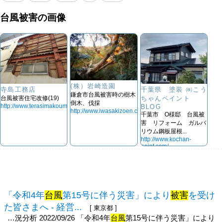
台風被害の画像
(株）岩崎造園
寺島工務店
千葉県 塗装 ㈱こう
鎌倉市台風被害時の樹木
台風被害住宅改修(19)
ちゃんペイント
倒木、伐採
http://www.terasimakoumuten.co.jp/
BLOG
http://www.iwasakizoen.com/
千葉市 O様邸 台風被
害 リフォーム ガルバ
リウム鋼板屋根...
http://www.kochan-
paint.com/
「令和4年
台風
第15号に伴う災害」により
被害
を受け
た皆さまへ - 経営...
[ 東京都 ]
…況分析 2022/09/26 「令和4年
台風
第15号に伴う災害」により