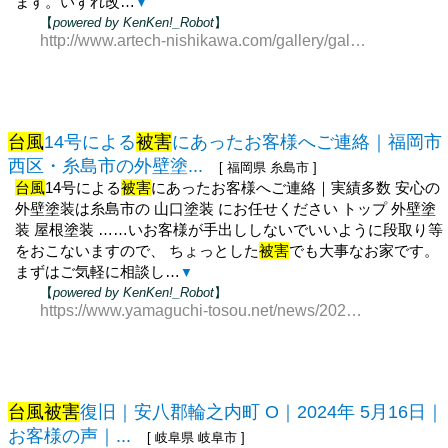
ます。いずれ改…
▼
【
powered by KenKen!_Robot
】
http://www.artech-nishikawa.com/gallery/gallery-2983-101053.html
台風
14号による
被害
にあったお客様へご連絡｜福岡市
西区・糸島市の外壁塗...
[ 福岡県 糸島市 ]
台風
14号による
被害
にあったお客様へご連絡｜実績多数 安心の
外壁塗装は糸島市の 山口塗装 にお任せください トップ 外壁塗
装 屋根塗装 ……いお客様が手出ししないでいいように段取り等
をおこないますので、 ちょっとした
被害
でも大事なお家です。
まずはご気軽に相談し…
▼
【
powered by KenKen!_Robot
】
https://www.yamaguchi-tosou.net/news/202209/news_14.php
台風被害
復旧｜安八郡輪之内町 O｜2024年 5月16日｜
お客様の声｜...
[ 岐阜県 岐阜市 ]