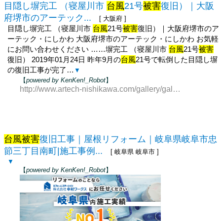
目隠し塀完工 （寝屋川市
台風
21号
被害
復旧）｜大阪
府堺市のアーテック...
[ 大阪府 ]
目隠し塀完工 （寝屋川市
台風
21号
被害
復旧）｜大阪府堺市のア
ーテック・にしかわ 大阪府堺市のアーテック・にしかわ お気軽
にお問い合わせください ……塀完工 （寝屋川市
台風
21号
被害
復旧） 2019年01月24日 昨年9月の
台風
21号で転倒した目隠し塀
の復旧工事が完了…
▼
【
powered by KenKen!_Robot
】
http://www.artech-nishikawa.com/gallery/gallery-2983-103290.html
台風被害
復旧工事｜屋根リフォーム｜岐阜県岐阜市忠
節三丁目南町|施工事例...
[ 岐阜県 岐阜市 ]
▼
【
powered by KenKen!_Robot
】