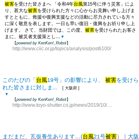
被害
を受けた皆さまへ 「令和4年
台風
第15号に伴う災害」によ
り、甚大な
被害
を受けられた方々に心からお見舞い申し上げま
すとともに、救援や復興支援などの活動に尽力されている方々
に深く敬意を表します。一日も早い復旧・復興をお祈り申し上
げます。 さて、当財団では、この度、
被害
を受けられたお客さ
まに、被災者支援策とし…
▼
【
powered by KenKen!_Robot
】
http://www.ciic.or.jp/topics/analysis/post6100/
このたびの「
台風
19号」の影響により、
被害
を受けら
れた皆さまに対しま...
[ 大阪府 ]
▼
【
powered by KenKen!_Robot
】
http://www.toyo-shutter.co.jp/news/2019/10/19/
まだまだ、瓦仮養生あります…(
台風
21号
被害
）｜大阪