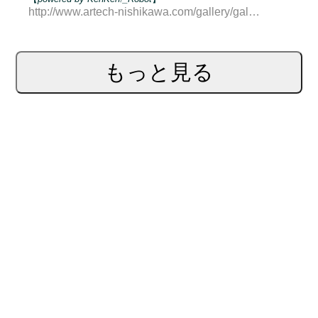
http://www.artech-nishikawa.com/gallery/gallery-2983-100249.html
もっと見る