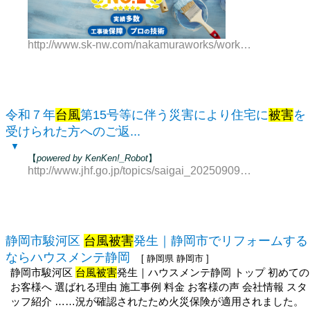
http://www.sk-nw.com/nakamuraworks/works__detail.php?id=1147
令和７年
台風
第15号等に伴う災害により住宅に
被害
を
受けられた方へのご返...
▼
【
powered by KenKen!_Robot
】
http://www.jhf.go.jp/topics/saigai_20250909.html
静岡市駿河区
台風被害
発生｜静岡市でリフォームする
ならハウスメンテ静岡
[ 静岡県 静岡市 ]
静岡市駿河区
台風被害
発生｜ハウスメンテ静岡 トップ 初めての
お客様へ 選ばれる理由 施工事例 料金 お客様の声 会社情報 スタ
ッフ紹介 ……況が確認されたため火災保険が適用されました。