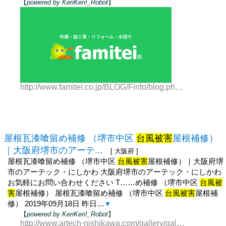
【
powered by KenKen!_Robot
】
http://www.famitei.co.jp/BLOG/Finfo/blog.php/00081348
屋根瓦漆喰留め補修 （堺市中区
台風被害
屋根補修）
｜大阪府堺市のアーテ...
[ 大阪府 ]
屋根瓦漆喰留め補修 （堺市中区
台風被害
屋根補修）｜大阪府堺
市のアーテック・にしかわ 大阪府堺市のアーテック・にしかわ
お気軽にお問い合わせください T……め補修 （堺市中区
台風被
害
屋根補修） 屋根瓦漆喰留め補修 （堺市中区
台風被害
屋根補
修） 2019年09月18日 昨日…
▼
【
powered by KenKen!_Robot
】
http://www.artech-nishikawa.com/gallery/gallery-2983-108696.html