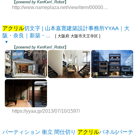
【
powered by KenKen!_Robot
】
http://www.nameplaza.net/view/item/000000000983
アクリル
切文字 | 山本嘉寛建築設計事務所YYAA｜大
阪・奈良｜新築・...
[ 大阪府 大阪市天王寺区 ]
▼
【
powered by KenKen!_Robot
】
https://yyaa.jp/2013/07/10/1597/
パーティション 衝立 間仕切り
アクリル
パネル|パーテ