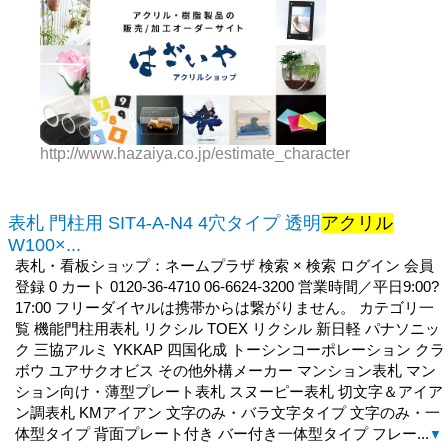
http://www.hazaiya.co.jp/estimate_character
表札 門柱用 SIT4-A-N4 4穴タイプ 透明
アクリル
W100×...
表札・看板ショップ：ネームプラザ 検索 × 検索 ログイン 会員
登録 0 カート 0120-36-4710 06-6624-3200 営業時間／平日9:00?
17:00 フリーダイヤルは携帯からは繋がりません。 カテゴリ一
覧 機能門柱用表札 リクシル TOEX リクシル 新日軽 パナソニッ
ク 三協アルミ YKKAP 四国化成 トーシンコーポレーション クラ
ボウ ユアサクオビス その他外構メーカー マンション表札 マン
ション向け・薄型プレート表札 スヌーピー表札 切文字＆アイア
ン調表札 KMアイアン 文字のみ・バラ文字タイプ 文字のみ・一
体型タイプ 背面プレート付き バー付き一体型タイプ フレー...
▼