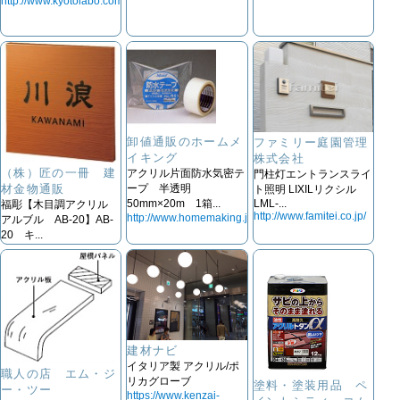
http://www.kyotolabo.com
卸値通販のホームメ
ファミリー庭園管理
イキング
株式会社
（株）匠の一冊 建
アクリル片面防水気密テ
門柱灯エントランスライ
材金物通販
ープ 半透明
ト照明 LIXILリクシル
LML-...
50mm×20m 1箱...
福彫【木目調アクリル
http://www.famitei.co.jp/
http://www.homemaking.jp
アルブル AB-20】AB-
20 キ...
http://www.takumi-
probook.jp/
建材ナビ
イタリア製 アクリル/ポ
職人の店 エム・ジ
リカグローブ
塗料・塗装用品 ペ
ー・ツー
https://www.kenzai-