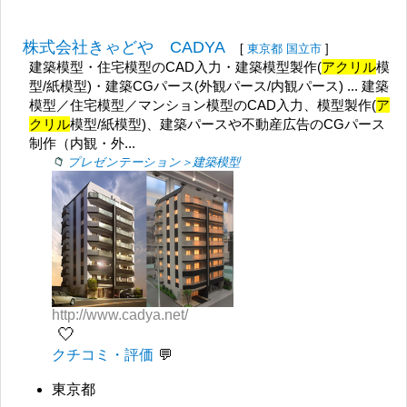
株式会社きゃどや CADYA
[
東京都
国立市
]
建築模型・住宅模型のCAD入力・建築模型製作(
アクリル
模
型/紙模型)・建築CGパース(外観パース/内観パース) ... 建築
模型／住宅模型／マンション模型のCAD入力、模型製作(
ア
クリル
模型/紙模型)、建築パースや不動産広告のCGパース
制作（内観・外...
プレゼンテーション＞建築模型
http://www.cadya.net/
🤍
クチコミ・評価
東京都