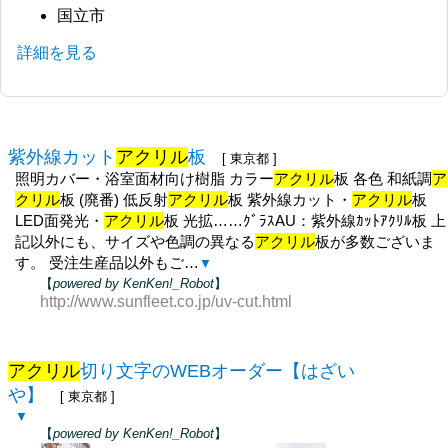
国立市
詳細を見る
紫外線カット
アクリル
板
[ 東京都 ]
照明カバー・浴室面材向け樹脂 カラー
アクリル
板 各色 和紙調
ア
クリル
板 (廃番) 低反射
アクリル
板 紫外線カット・
アクリル
板
LED面発光・
アクリル
板 光拡……ｸﾞﾗｽAU：紫外線ｶｯﾄｱｸﾘﾙ板 上
記以外にも、サイズや色調の異なる
アクリル
板が多数ございま
す。 受注生産品以外もご…
▼
【
powered by KenKen!_Robot
】
http://www.sunfleet.co.jp/uv-cut.html
アクリル
切り文字のWEBオーダー【はざい
や】
[ 東京都 ]
▼
【
powered by KenKen!_Robot
】