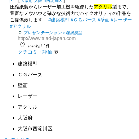
ド
[
大阪府
大阪市西淀川区
]
圧縮紙製からレーザー加工機を駆使した
アクリル
製まで、
豊富なノウハウと確かな技術力でハイクオリティの作品を
ご提供致します。
#建築模型
#ＣＧパース
#壁画
#レーザー
#アクリル
プレゼンテーション＞建築模型
http://www.triad-japan.com
🤍
いいね！1件
クチコミ・評価
建築模型
ＣＧパース
壁画
レーザー
アクリル
大阪府
大阪市西淀川区