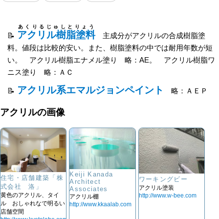
あくりるじゅしとりょう
アクリル樹脂塗料
主成分がアクリルの合成樹脂塗
料。値段は比較的安い。また、樹脂塗料の中では耐用年数が短
い。 アクリル樹脂エナメル塗り 略：AE。 アクリル樹脂ワ
ニス塗り 略：ＡＣ
アクリル系エマルジョンペイント
略：ＡＥＰ
アクリルの画像
Keiji Kanada
住宅・店舗建築「株
ワーキングビー
Architect
式会社 洛」
アクリル塗装
Associates
黄色のアクリル、タイ
http://www.w-bee.com
アクリル棚
ル おしゃれなで明るい
http://www.kkaalab.com
店舗空間