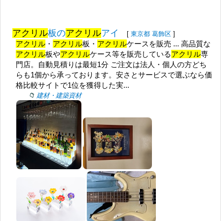
アクリル
板の
アクリル
アイ
[
東京都
葛飾区
]
アクリル
・
アクリル
板・
アクリル
ケースを販売 ... 高品質な
アクリル
板や
アクリル
ケース等を販売している
アクリル
専
門店。自動見積りは最短1分 ご注文は法人・個人の方どち
らも1個から承っております。安さとサービスで選ぶなら価
格比較サイトで1位を獲得した実...
建材・建築資材