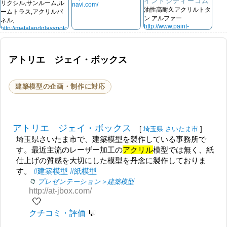
イントシティーコム
リクシル,サンルーム,ル
navi.com/
油性高耐久アクリルトタ
ームトラス,アクリルパ
ン アルファー
ネル,
http://www.paint-
http://metalandglassgoto.la.coocan.jp
city.com/
アトリエ ジェイ・ボックス
建築模型の企画・制作に対応
アトリエ ジェイ・ボックス
[
埼玉県
さいたま市
]
埼玉県さいたま市で、建築模型を製作している事務所で
す。最近主流のレーザー加工の
アクリル
模型では無く、紙
仕上げの質感を大切にした模型を丹念に製作しておりま
す。
#建築模型
#紙模型
プレゼンテーション＞建築模型
http://at-jbox.com/
🤍
クチコミ・評価