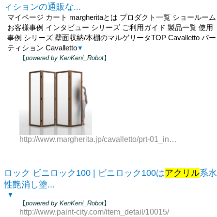
ィションの通販な...
マイページ カート margheritaとは プロダクト一覧 ショールーム
お客様事例 インタビュー シリーズ ご利用ガイド 製品一覧 使用
事例 シリーズ 壁面収納/本棚のマルゲリータTOP Cavalletto パー
ティション Cavalletto
▼
【
powered by KenKen!_Robot
】
http://www.margherita.jp/cavalletto/prt-01_index.html
ロック ビニロック100 | ビニロック100は
アクリル
系水
性艶消し塗...
▼
【
powered by KenKen!_Robot
】
http://www.paint-city.com/item_detail/10015/