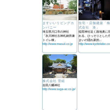
ますいいリビングカ
住宅・店舗建築「
ンパニー
式会社 洛」
埼玉県川口市の神社
稲荷神社近く路地奥に
「氷川神社古神札納所兼
れる、ひっそりとした
トイレ棟」
まいの隠れ家的...
http://www.masuii.co.jp
http://www.kyotolabo.c
株式会社 菅組
吉田八幡神社
http://www.suga-ac.co.jp/