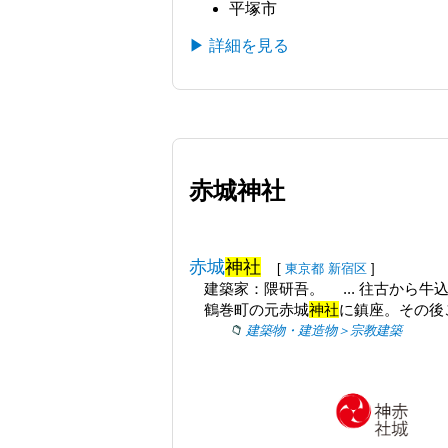
平塚市
▶ 詳細を見る
赤城神社
赤城
神社
[
東京都
新宿区
]
建築家：隈研吾。 ... 往古から
鶴巻町の元赤城
神社
に鎮座。その後
建築物・建造物＞宗教建築