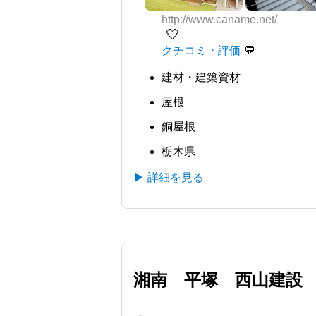
http://www.caname.net/
🤍
クチコミ・評価
建材・建築資材
屋根
銅屋根
栃木県
▶ 詳細を見る
湘南 平塚 西山建設