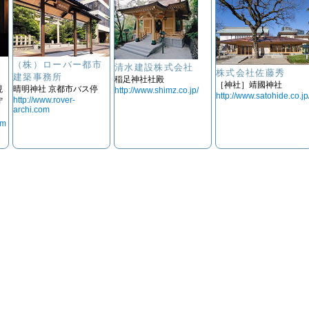
株
（株）ローバー都市
清水建設株式会社
株式会社佐藤秀
建築事務所
稲足神社社殿
［神社］靖國神社
現
晴明神社 京都市バス停
http://www.shimz.co.jp/
http://www.satohide.co.jp
http://www.rover-
佇
archi.com
om