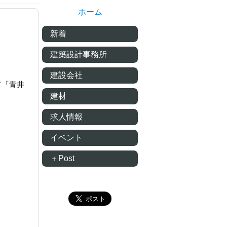
ホーム
新着
建築設計事務所
建設会社
て「青井
建材
求人情報
イベント
＋Post