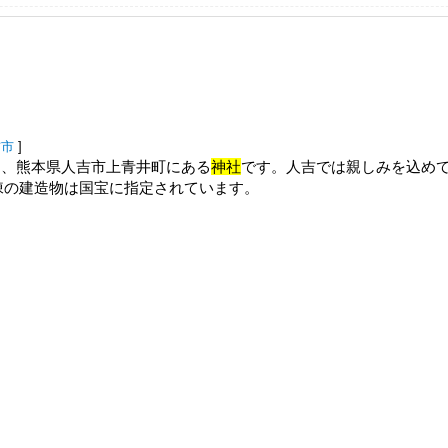
吉市
]
は、熊本県人吉市上青井町にある
神社
です。人吉では親しみを込め
棟の建造物は国宝に指定されています。