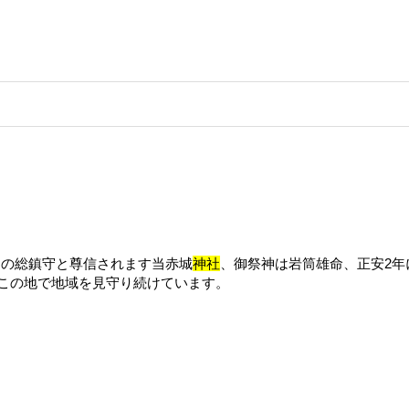
牛込の総鎮守と尊信されます当赤城
神社
、御祭神は岩筒雄命、正安2年
この地で地域を見守り続けています。