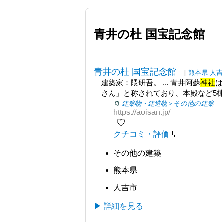
青井の杜 国宝記念館
青井の杜 国宝記念館
[
熊本県
人
建築家：隈研吾。 ... 青井阿蘇
神社
さん」と称されており、本殿など5
建築物・建造物＞その他の建築
https://aoisan.jp/
🤍
クチコミ・評価
その他の建築
熊本県
人吉市
▶ 詳細を見る