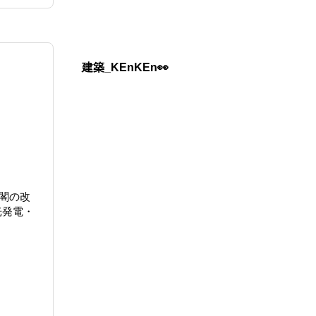
建築_KEnKEn👀
閣の改
光発電・