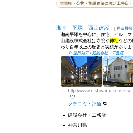
大規模・公共・施設建築に強い工務店・
湘南 平塚 西山建設
[
神奈川県
湘南平塚を中心に、住宅、ビル、マン
山建設株式会社は寺院や
神社
などの
わり百年以上の歴史と実績があります
建築施工＞建設会社・工務店
http://www.nishiyamakensetsu
🤍
クチコミ・評価
建設会社・工務店
神奈川県