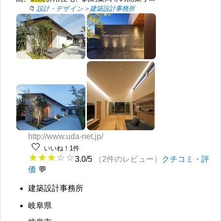
設計・デザイン＞建築設計事務所
http://www.uda-net.jp/
🤍
いいね！1件
3.0/5
（2件のレビュー）
クチコミ・評
価
建築設計事務所
岐阜県