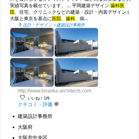
実績写真を載せています。 ... 平岡建築デザイン
歯科医
院
、住宅、クリニックなどの建築・設計・内装デザイン |
大阪と東京を基点に
医院
、
歯科
、病...
設計・デザイン＞建築設計事務所
http://www.hiraoka-architects.com
🤍
いいね！1件
クチコミ・評価
建築設計事務所
大阪府
大阪市中央区