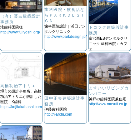
歯科医院・飲食店な
らＰＡＲＫＤＥＳＩ
（有）藤吉建築設計
ＧＮ
事務所
歯科医院設計｜浜田デン
滝歯科医院様
トコツク建築設計事
タルクリニック
http://www.fujiyoshi.org/
務所
http://www.parkdesign.jp/
富沢西EBデンタルクリ
ニック 歯科医院＋カフ
ェ
http://tokotuku.jp
高橋功治アトリエ
ますいいリビングカ
堺市の設計事務所、高橋
ンパニー
功治アトリエが設計した
田中正夫建築設計事
神戸の歯科医院兼住宅
医院「K歯科 ...
務所
http://www.masuii.co.jp
https://kojitakahashi.com
伊藤歯科医院
http://t-archi.com