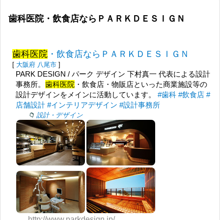
歯科医院・飲食店ならＰＡＲＫＤＥＳＩＧＮ
歯科医院
・飲食店ならＰＡＲＫＤＥＳＩＧＮ
[
大阪府
八尾市
]
PARK DESIGN / パーク デザイン 下村真一 代表による設計
事務所。
歯科医院
・飲食店・物販店といった商業施設等の
設計デザインをメインに活動しています。
#歯科
#飲食店
#
店舗設計
#インテリアデザイン
#設計事務所
設計・デザイン
http://www.parkdesign.jp/