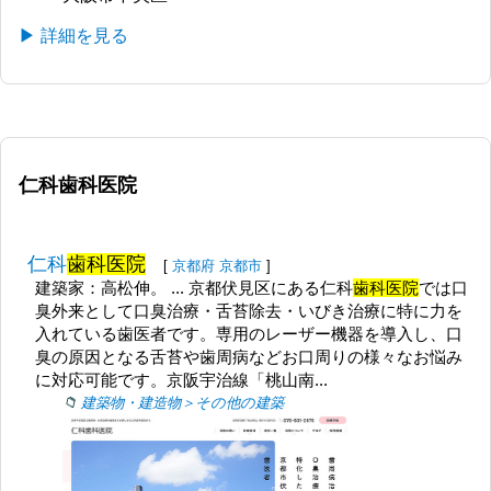
▶ 詳細を見る
仁科歯科医院
仁科
歯科医院
[
京都府
京都市
]
建築家：高松伸。 ... 京都伏見区にある仁科
歯科医院
では口
臭外来として口臭治療・舌苔除去・いびき治療に特に力を
入れている歯医者です。専用のレーザー機器を導入し、口
臭の原因となる舌苔や歯周病などお口周りの様々なお悩み
に対応可能です。京阪宇治線「桃山南...
建築物・建造物＞その他の建築