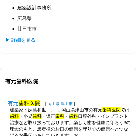
建築設計事務所
広島県
廿日市市
▶ 詳細を見る
有元歯科医院
有元
歯科医院
[
岡山県
津山市
]
建築家：妹島和世 。 ... 岡山県津山市の有元
歯科医院
では
歯科
・小児
歯科
・矯正
歯科
・
歯科
口腔外科・インプラント
治療など取り扱っております。楽しく歯を健康に守ろう!!の
理念のもと、患者様のお口の健康を守り心の健康へとつな
げるお手伝いをしていきます。お...