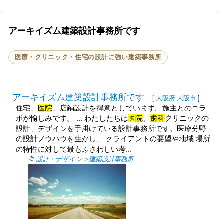
アーキイズム建築設計事務所です
医療・クリニック・住宅の設計に強い建築事務所
アーキイズム建築設計事務所です
[
大阪府
大阪市
]
住宅、
医院
、店鋪設計を得意としています。施主とのコラ
ボが愉しみです。 ... わたしたちは
医院
、
歯科
クリニックの
設計、デザインを手掛けている設計事務所です。医療分野
の設計ノウハウを生かし、 クライアントの要望や地域 場所
の特性に対して最もふさわしい考...
設計・デザイン＞建築設計事務所