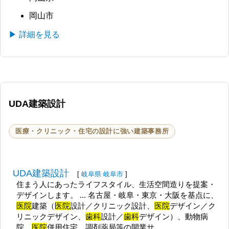
岡山市
▶ 詳細を見る
UDA建築設計
医療・クリニック・住宅の設計に強い建築事務所
UDA建築設計
[
岐阜県
岐阜市
]
住まう人にあったライフスタイル、生活空間造りを提案・
デザインします。 ... 名古屋・岐阜・東京・大阪を基点に、
医院
建築（
医院
設計／クリニック設計、
医院
デザイン／ク
リニックデザイン、
歯科
設計／
歯科
デザイン）、動物病
院、
医院
併用住宅、調剤薬局等の開業サ...