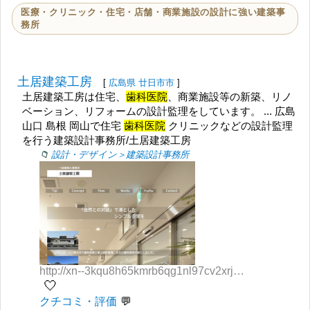
医療・クリニック・住宅・店舗・商業施設の設計に強い建築事
務所
土居建築工房
[
広島県
廿日市市
]
土居建築工房は住宅、
歯科医院
、商業施設等の新築、リノ
ベーション、リフォームの設計監理をしています。 ... 広島
山口 島根 岡山で住宅
歯科医院
クリニックなどの設計監理
を行う建築設計事務所/土居建築工房
設計・デザイン＞建築設計事務所
http://xn--3kqu8h65kmrb6qg1nl97cv2xrja.com/
🤍
クチコミ・評価