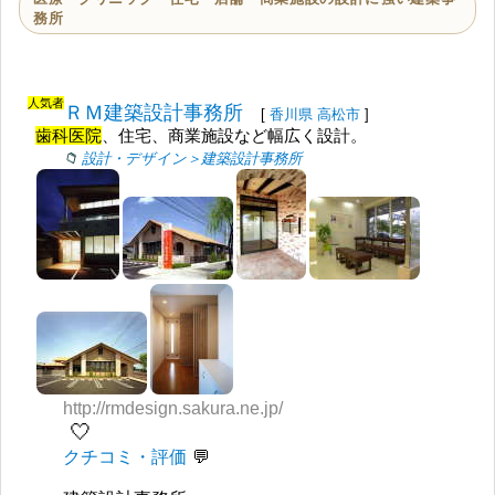
務所
人気者
ＲＭ建築設計事務所
[
香川県
高松市
]
歯科医院
、住宅、商業施設など幅広く設計。
設計・デザイン＞建築設計事務所
http://rmdesign.sakura.ne.jp/
🤍
クチコミ・評価