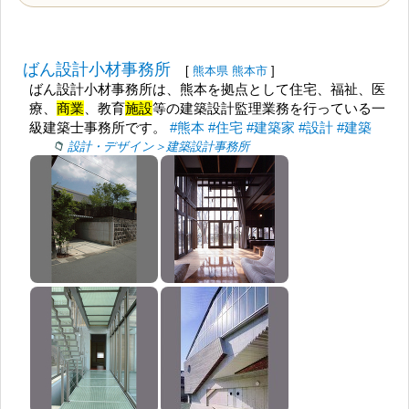
ばん設計小材事務所
[
熊本県
熊本市
]
ばん設計小材事務所は、熊本を拠点として住宅、福祉、医
療、
商業
、教育
施設
等の建築設計監理業務を行っている一
級建築士事務所です。
#熊本
#住宅
#建築家
#設計
#建築
設計・デザイン＞建築設計事務所