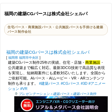
福岡の建築CGパースは株式会社シェルパ
住宅パース・商業施設パース・公共施設パースを手掛ける建築
パース制作会社
福岡の建築CGパースは株式会社シェルパ
[
福岡県
福岡市中央区
]
建築CGパース制作25年の実績。住宅・店舗・
商業施設
・
公共建築まで幅広く対応。最新3DCG技術で高品質な表現
を実現し、短納期案件にも柔軟対応いたします。全国から
ご依頼可能。AIパース・AIムービー・VR・ARコンテンツ
制作も承ります。
#建築パース
#CGパース
#3D
#アニメー
ション
#VR
プレゼンテーション＞建築パース＞建築パース制作