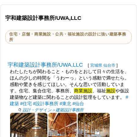
宇和建築設計事務所/UWA,LLC
住宅・店舗・商業施設・公共・福祉施設の設計に強い建築事務
所
宇和建築設計事務所/UWA,LLC
[
宮城県
仙台市
]
わたしたちが関わること・ものをとおして日々の生活を、
ほんの少しの時間を「うわーっ」という感動で満せたら。
感動や驚きを感じてほしい。そんな思いで活動していま
す。住宅、集合住宅、事務所、
商業施設
、福祉
施設
や仮設
建築物など建築に関わることの設計監理をしています。
#
建築
#住宅
#設計事務所
#東北
#仙台
設計・デザイン＞建築設計事務所