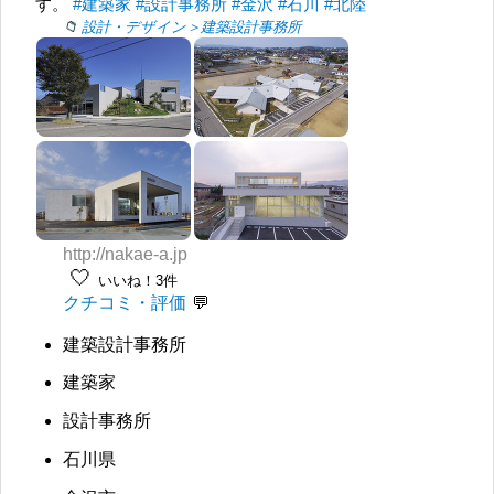
す。
#建築家
#設計事務所
#金沢
#石川
#北陸
設計・デザイン＞建築設計事務所
http://nakae-a.jp
🤍
いいね！3件
クチコミ・評価
建築設計事務所
建築家
設計事務所
石川県