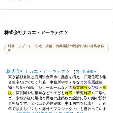
株式会社ナカエ・アーキテクツ
別荘・リゾート・住宅・店舗・商業施設の設計に強い建築事務
所
株式会社ナカエ・アーキテクツ
[
石川県
金沢市
]
東京都杉並区と石川県金沢市に拠点を構え、戸建住宅や集
合住宅だけでなく別荘・事務所やホテルなどの高層建築
物・飲食や物販、ショールームなどの
商業施設
及び複合
施
設
・保育園や幼稚園などの子ども
施設
・研究
施設
や工場な
ど、多種多様な規模と用途の建築物の設計に取り組む設計
事務所です。金沢出身の建築家・中永勇司を代表とし、近
年ではまちづくりや海外のプロジェクトにも携わっていま