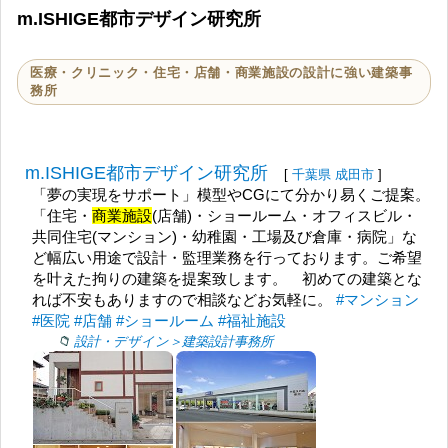
m.ISHIGE都市デザイン研究所
医療・クリニック・住宅・店舗・商業施設の設計に強い建築事
務所
m.ISHIGE都市デザイン研究所
[
千葉県
成田市
]
「夢の実現をサポート」模型やCGにて分かり易くご提案。
「住宅・
商業施設
(店舗)・ショールーム・オフィスビル・
共同住宅(マンション)・幼稚園・工場及び倉庫・病院」な
ど幅広い用途で設計・監理業務を行っております。ご希望
を叶えた拘りの建築を提案致します。 初めての建築とな
れば不安もありますので相談などお気軽に。
#マンション
#医院
#店舗
#ショールーム
#福祉施設
設計・デザイン＞建築設計事務所