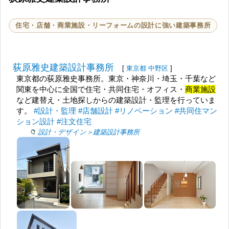
住宅・店舗・商業施設・リーフォームの設計に強い建築事務所
荻原雅史建築設計事務所
[
東京都
中野区
]
東京都の荻原雅史事務所。東京・神奈川・埼玉・千葉など
関東を中心に全国で住宅・共同住宅・オフィス・
商業施設
など建替え・土地探しからの建築設計・監理を行っていま
す。
#設計・監理
#店舗設計
#リノベーション
#共同住マン
ション設計
#注文住宅
設計・デザイン＞建築設計事務所