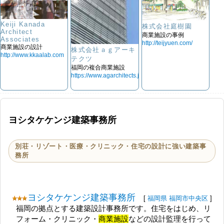
Keiji Kanada
株式会社庭樹園
Architect
商業施設の事例
Associates
http://teijyuen.com/
商業施設の設計
株式会社ａｇアーキ
http://www.kkaalab.com
テクツ
福岡の複合商業施設
https://www.agarchitects.jp/index.html
ヨシタケケンジ建築事務所
別荘・リゾート・医療・クリニック・住宅の設計に強い建築事
務所
ヨシタケケンジ建築事務所
[
福岡県
福岡市中央区
]
福岡の拠点とする建築設計事務所です。住宅をはじめ、リ
フォーム・クリニック・
商業施設
などの設計監理を行って