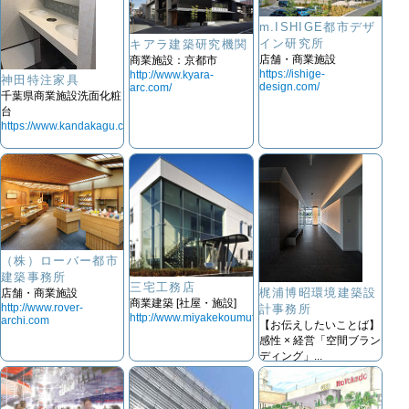
m.ISHIGE都市デザ
イン研究所
キアラ建築研究機関
店舗・商業施設
商業施設：京都市
https://ishige-
http://www.kyara-
神田特注家具
design.com/
arc.com/
千葉県商業施設洗面化粧
台
https://www.kandakagu.com/
（株）ローバー都市
建築事務所
三宅工務店
梶浦博昭環境建築設
店舗・商業施設
商業建築 [社屋・施設]
http://www.rover-
計事務所
http://www.miyakekoumuten.com
archi.com
【お伝えしたいことば】
感性 × 経営「空間ブラン
ディング」...
http://kajiura-a.com