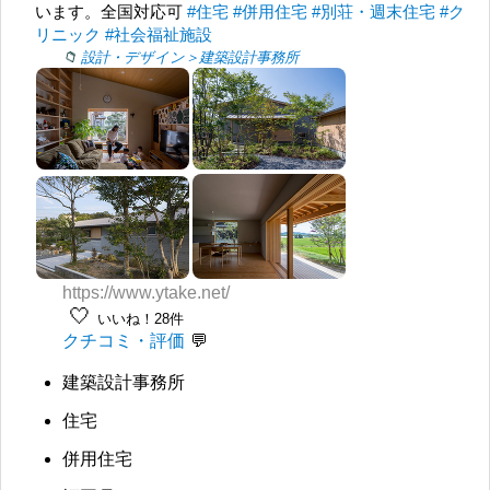
います。全国対応可
#住宅
#併用住宅
#別荘・週末住宅
#ク
リニック
#社会福祉施設
設計・デザイン＞建築設計事務所
https://www.ytake.net/
🤍
いいね！28件
クチコミ・評価
建築設計事務所
住宅
併用住宅