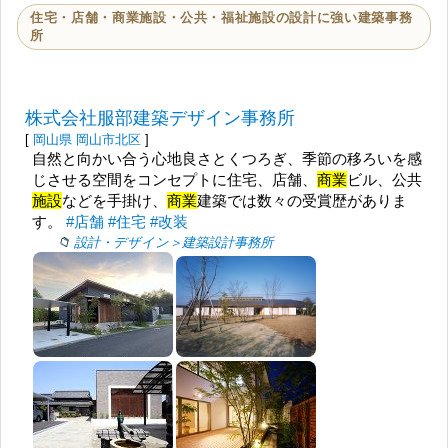
住宅・店舗・商業施設・公共・福祉施設の設計に強い建築事務
所
株式会社服部建築デザイン事務所
[
岡山県
岡山市北区
]
自然と向かい合う心地良さとくつろぎ、季節の移ろいを感
じさせる空間をコンセプトに住宅、店舗、
商業
ビル、公共
施設
などを手掛け、
商業
建築では数々の受賞歴がありま
す。
#店舗
#住宅
#改装
設計・デザイン＞建築設計事務所