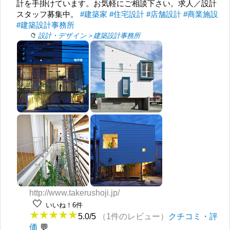
計を手掛けています。お気軽にご相談下さい。求人／設計
スタッフ募集中。
#建築家
#住宅設計
#店舗設計
#商業施設
#建築設計事務所
設計・デザイン＞建築設計事務所
http://www.takerushoji.jp/
🤍
いいね！6件
5.0/5
（1件のレビュー）
クチコミ・評
価