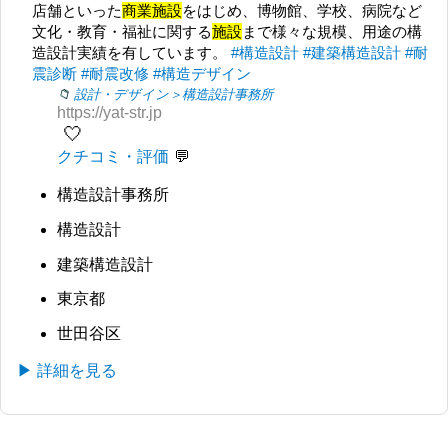
店舗といった
商業施設
をはじめ、博物館、学校、病院など
文化・教育・福祉に関する
施設
まで様々な規模、用途の構
造設計実績を有しています。
#構造設計
#建築構造設計
#耐
震診断
#耐震改修
#構造デザイン
設計・デザイン＞構造設計事務所
https://yat-str.jp
🤍
クチコミ・評価
構造設計事務所
構造設計
建築構造設計
東京都
世田谷区
▶ 詳細を見る